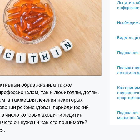
Лецитин: о
информаци
Необходимо
Виды леци
Подсолнеч
Польза под
лецитина д
тивный образ жизни, а также
Как приним
профессионалам, так и любителям, детям,
подсолнеч
спортсмен
м, а также для лечения некоторых
леваний рекомендован периодический
Подсолнечн
 в число которых входит и лецитин
магазине Be
 чего он нужен и как его принимать?
я.