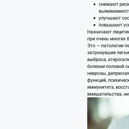
снижают риск
выживаемост
улучшают сос
повышают усв
Назначают лецитин
при очень многих 
Это — патологии п
затронувшие легки
выброса, атероскле
болезни половой с
неврозы, депресси
функций, психичес
иммунитета, восст
вмешательства, н