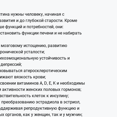
ина нужны человеку, начиная с
азвития и до глубокой старости. Кроме
е функций и потребностей, они:
становить функции печени и не набирать
 мозговому истощению, развитию
хронической усталости;
ихоэмоциональную устойчивость и
депрессий;
зовываться атеросклеротическим
ижают вязкость крови;
своении витаминов A, D, E, K и необходимы
и активности женских половых гормонов;
ствительность клеток к инсулину;
 преобразованию эстрадиола в эстриол,
оддерживая репродуктивную функцию и
х органов, как у женщин, так и у мужчин;