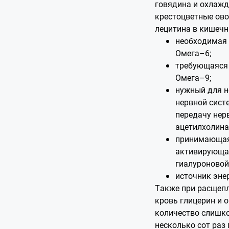
говядина и охлажд
крестоцветные ово
лецитина в кишечн
необходимая 
Омега–6;
требующаяся 
Омега–9;
нужный для 
нервной сис
передачу нер
ацетилхолина
принимающая 
активирующая
гиалуроновой
источник эне
Также при расщепл
кровь глицерин и 
количество слишко
несколько сот раз