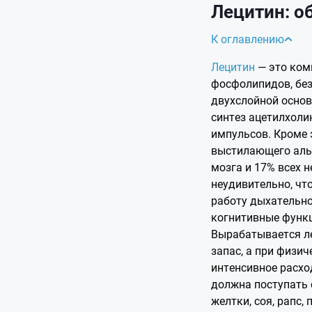
Лецитин: 
К оглавлению
Лецитин
— это комп
фосфолипидов, без
двухслойной основ
синтез ацетилхоли
импульсов. Кроме 
выстилающего альв
мозга и 17% всех 
неудивительно, чт
работу дыхательно
когнитивные функц
Вырабатывается ле
запас, а при физич
интенсивное расх
должна поступать 
желтки, соя, рапс,