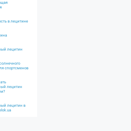
бщая
я
сть в лецитине
тина
ный лецитин
солнечного
ля спортсменов
ать
ный лецитин
ам?
ый лецитин в
lok.ua