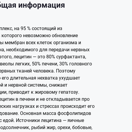
общая информация
лекс, на 95 % состоящий из
 которого невозможно обновление
ы мембран всех клеток организма и
на, необходимого для передачи нервных
этого, лецитин — это 80% сурфактанта,
еолы легких, 50% печени, 30% головного
нервных тканей человека. Поэтому
о его длительная нехватка ухудшает
й и нервной системы, снижает
ии, приводит к жировому гепатозу.
цитин в печени и не откладывается про
еских нагрузках и стрессах происходит его
одование. Основная масса фосфолипидов
с едой. Источники лецитина — яичные
 подсолнечник, рыбий жир, орехи, бобовые,