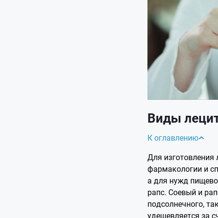
Виды леци
К оглавлению
Для изготовления 
фармакологии и с
а для нужд пищев
рапс. Соевый и ра
подсолнечного, та
удешевляется за с