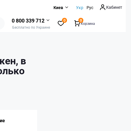
Кабинет
Киев
Укр
Рус
0 800 339 712
0
0
Корзина
Бесплатно по Украине
жен, в
колько
ие