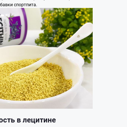
бавки спортпита.
сть в лецитине