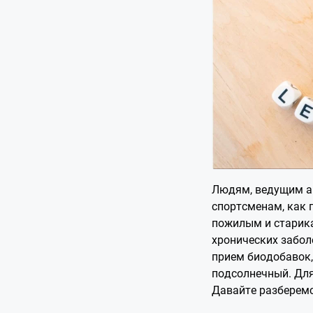
Людям, ведущим ак
спортсменам, как 
пожилым и старика
хронических забо
прием биодобавок,
подсолнечный. Для
Давайте разберемс