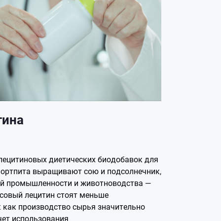
тина
лецитиновых диетических биодобавок для
портпита выращивают сою и подсолнечник,
ой промышленности и животноводства —
псовый лецитин стоят меньше
к как производство сырья значительно
чет использования