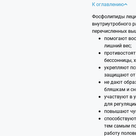
К оглавлению
Фосфолипиды лецит
внутриутробного р
перечисленных выш
помогают вос
лишний вес;
противостоят
бессонницы, 
укрепляют пс
защищают от 
не дают обра
бляшкам и сн
участвуют в у
для регуляци
повышают чув
способствуют
тем самым п
работу половы