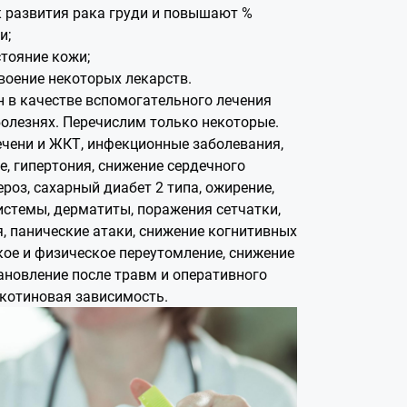
 развития рака груди и повышают %
и;
тояние кожи;
оение некоторых лекарств.
 в качестве вспомогательного лечения
болезнях. Перечислим только некоторые.
ечени и ЖКТ, инфекционные заболевания,
е, гипертония, снижение сердечного
роз, сахарный диабет 2 типа, ожирение,
истемы, дерматиты, поражения сетчатки,
я, панические атаки, снижение когнитивных
кое и физическое переутомление, снижение
ановление после травм и оперативного
икотиновая зависимость.