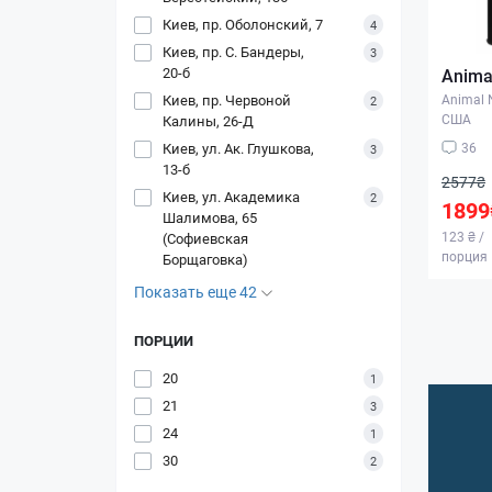
Киев, пр. Оболонский, 7
4
Киев, пр. С. Бандеры,
3
20-б
Anima
Киев, пр. Червоной
Animal N
2
США
Калины, 26-Д
Киев, ул. Ак. Глушкова,
36
3
13-б
2577₴
Киев, ул. Академика
2
1899
Шалимова, 65
123 ₴ /
(Софиевская
порция
Борщаговка)
Показать еще 42
ПОРЦИИ
20
1
21
3
24
1
30
2