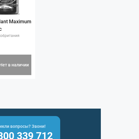
lant Maximum
с
кобритания
Нет в наличии
икли вопросы? Звони!
800 339 712