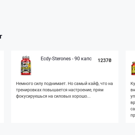
т
Ecdy-Sterones - 90 капс
1237₴
Немного силу поднимает. Но самый кайф, что на
Ку
тренировках повышается настроение, прям
вн
фокусируешься на силовых хорошо...
уп
вр
са
пр