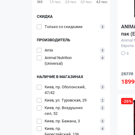
565
1,5 тыс.
2,5 тыс.
3,5 тыс.
4,5 тыс.
СКИДКА
ANIMA
Только со cкидками
3
пак (
ПРОИЗВОДИТЕЛЬ
Animal N
Европа
Amix
3
0
Animal Nutrition
4
(Universal)
2577₴
НАЛИЧИЕ В МАГАЗИНАХ
1899
Киев, пр. Оболонский,
3
47/42
Киев, ул. Туровская, 29
2
-26%
Киев, пр. Воздушних
2
сил, 52
Киев, пр. Бажана, 3
5
Киев, пр.
4
Берестейский, 136