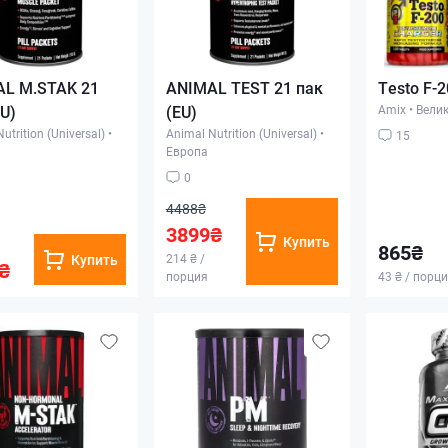
L M.STAK 21
ANIMAL TEST 21 пак
Testo F-2
EU)
(EU)
Amix
•
Вели
utrition (Universal)
•
Animal Nutrition (Universal)
•
15
Европа
0
4488₴
3899₴
Купить
865₴
Купить
214 ₴ /
₴
порция
43 ₴ / порц