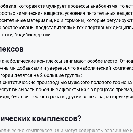
бавка, которая стимулирует процессы анаболизма, то есть
остых химических веществ, усвоения питательных веществ
ительные материалы, но и гормоны, которые регулируют э
 востребованы представителями тех спортивных дисципли
тами, бодибилдерами.
лексов
е анаболические комплексы занимают особое место. Отнош
нными добавками и уверены, что анаболический комплекс
гории делятся на 2 большие группы:
т синтетические производные мужского полового гормона 
могут вызывать побочные эффекты как в процессе приема, 
ды, бустеры тестостерона и другие вещества, которые ус
лических комплексов?
болических комплексов. Они могут содержать различные 