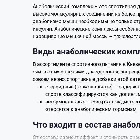
Анаболический комплекс – это спортивная до
высокомолекулярных соединений из более пр
анаболизма мышц необходимы не только стро
инсулин. Анаболические комплексы особенно
наращивание мышечной массы – тяжелоатле
Виды анаболических комп
В ассортименте спортивного питания в Киев
считают их опасными для здоровья, запреще
совсем верно, спортивные добавки этой кате
стероидные (гормональные) – содержа
спорте классифицируются как допинг, 
негормональные – содержат экдистерои
относятся к анаболическим гормонам.
Что входит в состав анабо
От состава зависит эффект и стоимость ана