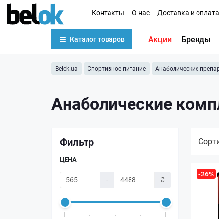
Контакты
О нас
Доставка и оплата
Акции
Бренды
Каталог товаров
Belok.ua
Спортивное питание
Анаболические препа
Анаболические ком
Фильтр
Сорт
ЦЕНА
-26%
-
₴