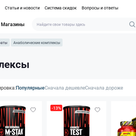
Статьи и новости
Система скидок
Вопросы и ответы
Магазины
раты
Анаболические комплексы
плексы
ировка:
Популярные
Сначала дешевле
Сначала дороже
-13%