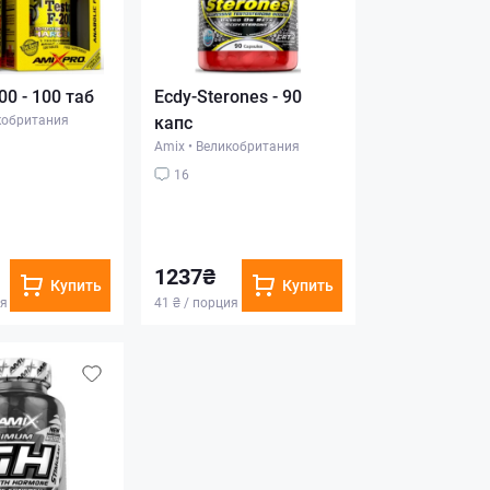
00 - 100 таб
Ecdy-Sterones - 90
кобритания
капс
Amix
•
Великобритания
16
1237₴
Купить
Купить
ия
41 ₴ / порция