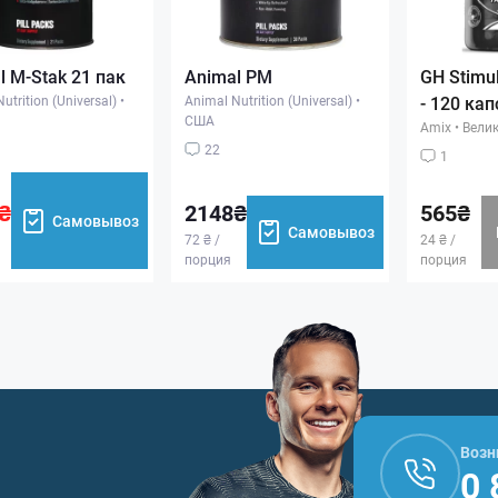
l M-Stak 21 пак
Animal PM
GH Stimu
utrition (Universal)
•
Animal Nutrition (Universal)
•
- 120 кап
США
Amix
•
Вели
22
1
₴
2148₴
565₴
Самовывоз
Самовывоз
72 ₴ /
24 ₴ /
порция
порция
Возн
0 