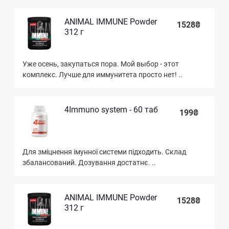
ANIMAL IMMUNE Powder
1528₴
312 г
Уже осень, закупаться пора. Мой выбор - этот
комплекс. Лучше для иммунитета просто нет! ..
4Immuno system - 60 таб
199₴
Для зміцнення імунної системи підходить. Склад
збалансований. Дозування достатнє. ..
ANIMAL IMMUNE Powder
1528₴
312 г