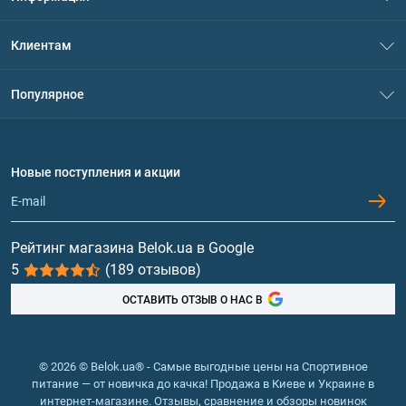
О нас
Клиентам
Контакты
Система скидок
Популярное
Политика конфиденциальности
Доставка и оплата
Аминокислоты
Договор присоединения
Вопросы и ответы
Протеин
Новые поступления и акции
Обмен и возврат
Контакты и адреса магазинов
Гейнеры
Витамины и минералы
Рейтинг магазина Belok.ua в Google
5
(189 отзывов)
Рыбий жир, жирные кислоты
ОСТАВИТЬ ОТЗЫВ О НАС В
© 2026 © Belok.ua® - Самые выгодные цены на Спортивное
питание — от новичка до качка! Продажа в Киеве и Украине в
интернет-магазине. Отзывы, сравнение и обзоры новинок