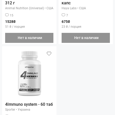
312 г
капс
Animal Nutrition (Universal)
•
США
Haya Labs
•
США
15
7
1528₴
675₴
51 ₴ / порция
23 ₴ / порция
Нет в наличии
Нет в наличии
4Immuno system - 60 таб
Sporter
•
Украина