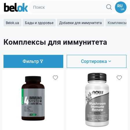
RU
UA
Belok.ua
Бады и здоровье
Добавки для иммунитета
Комплексы д
Комплексы для иммунитета
Фильтр
Сортировка