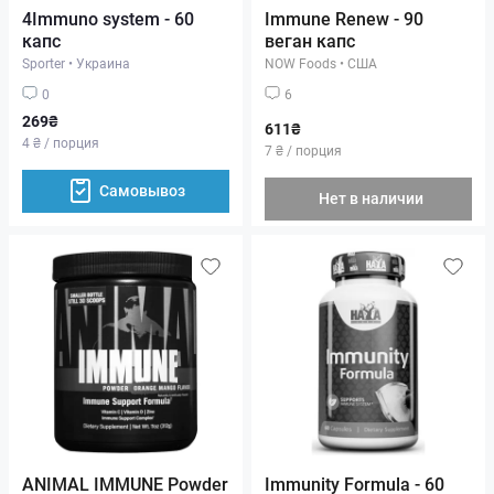
4Immuno system - 60
Immune Renew - 90
капс
веган капс
Sporter
•
Украина
NOW Foods
•
США
0
6
269₴
611₴
4 ₴ / порция
7 ₴ / порция
Самовывоз
Нет в наличии
ANIMAL IMMUNE Powder
Immunity Formula - 60