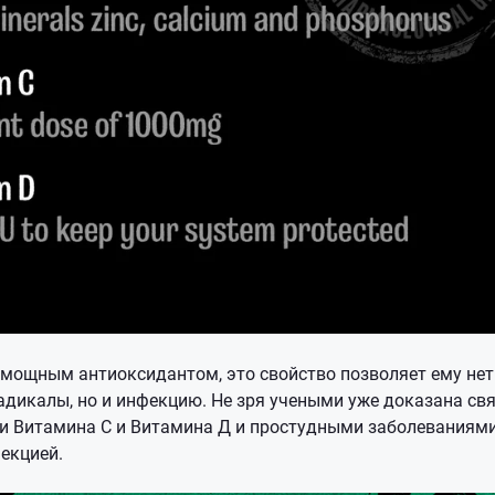
 мощным антиоксидантом, это свойство позволяет ему не
адикалы, но и инфекцию. Не зря учеными уже доказана св
и Витамина С и Витамина Д и простудными заболеваниями,
екцией.