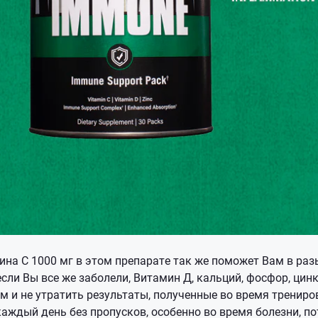
ина С 1000 мг в этом препарате так же поможет Вам в раз
если Вы все же заболели, Витамин Д, кальций, фосфор, цин
 и не утратить результаты, полученные во время трениро
аждый день без пропусков, особенно во время болезни, п