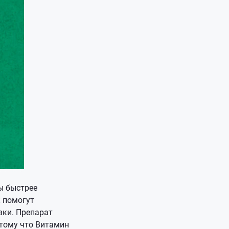
ы быстрее
к помогут
вки. Препарат
отому что Витамин