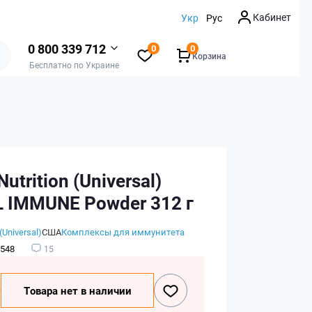
Кабинет
Укр
Рус
0 800 339 712
0
0
Корзина
Бесплатно по Украине
utrition (Universal)
 IMMUNE Powder 312 г
(Universal)
США
Комплексы для иммунитета
548
15
₴
Товара нет в наличии