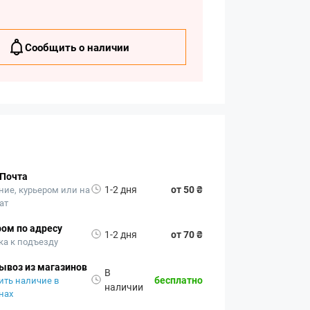
Сообщить о наличии
 Почта
1-2 дня
от 50 ₴
ние, курьером или на
ат
ом по адресу
1-2 дня
от 70 ₴
ка к подъезду
ывоз из магазинов
В
бесплатно
ить наличие в
наличии
нах