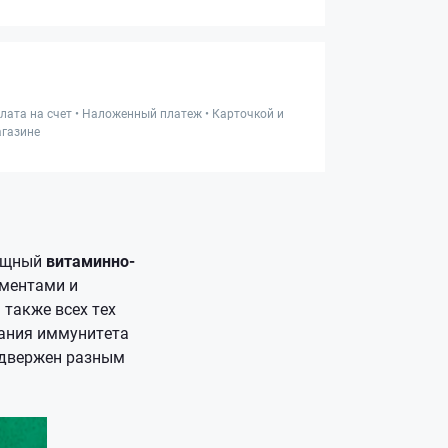
лата на счет • Наложенный платеж • Карточкой и
газине
мощный
витаминно-
ементами и
также всех тех
жания иммунитета
одвержен разным