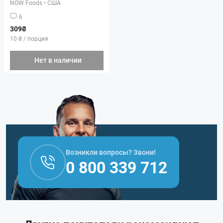
NOW Foods
•
США
6
309₴
10 ₴ / порция
Нет в наличии
Возникли вопросы? Звони!
0 800 339 712