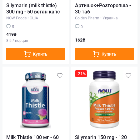
Silymarin (milk thistle)
Артишок+Розторопша -
300 mg - 50 веган капс
30 таб
NOW Foods
•
США
Golden Pharm
•
Украина
5
0
419₴
162₴
8 ₴ / порция
Купить
Купить
-21%
Milk Thistle 100 мг - 60
Silymarin 150 mg - 120