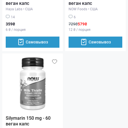
веган капс
веган капс
Haya Labs
•
США
NOW Foods
•
США
14
6
359₴
729₴
579₴
6 ₴ / порция
12 ₴ / порция
Самовывоз
Самовывоз
Silymarin 150 mg - 60
веган капс