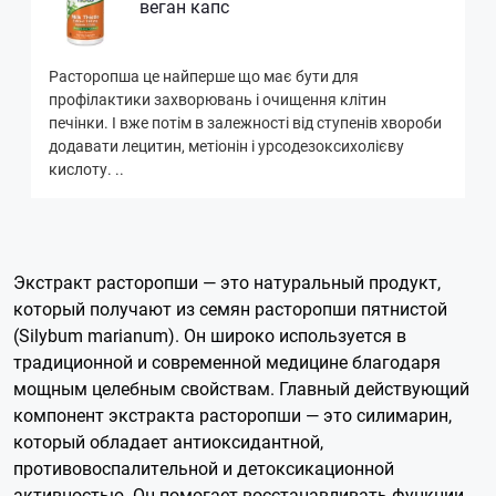
веган капс
Расторопша це найперше що має бути для
профілактики захворювань і очищення клітин
печінки. І вже потім в залежності від ступенів хвороби
додавати лецитин, метіонін і урсодезоксихолієву
кислоту. ..
Экстракт расторопши — это натуральный продукт,
который получают из семян расторопши пятнистой
(Silybum marianum). Он широко используется в
традиционной и современной медицине благодаря
мощным целебным свойствам. Главный действующий
компонент экстракта расторопши — это силимарин,
который обладает антиоксидантной,
противовоспалительной и детоксикационной
активностью. Он помогает восстанавливать функции