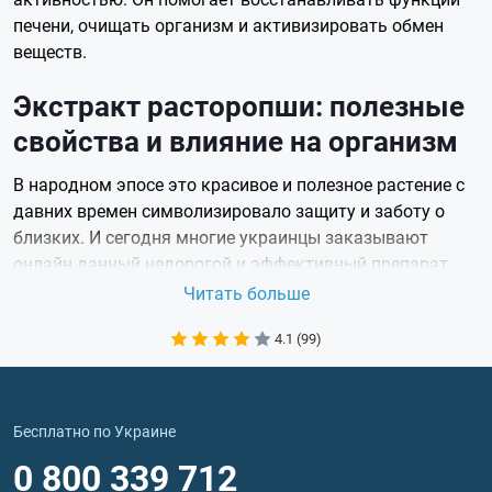
печени, очищать организм и активизировать обмен
веществ.
Экстракт расторопши: полезные
свойства и влияние на организм
В народном эпосе это красивое и полезное растение с
давних времен символизировало защиту и заботу о
близких. И сегодня многие украинцы заказывают
онлайн данный недорогой и эффективный препарат.
Преимущественно расторопши экстракт известен
Читать больше
своим положительным влиянием на здоровье печени,
4.1 (99)
однако этим его полезные свойства не
ограничиваются:
Детоксикация организма. Силимарин
нейтрализует свободные радикалы, замедляя
Бесплатно по Украине
процесс старения клеток и защищая их от
0 800 339 712
окислительного стресса. Экстракт расторопши в