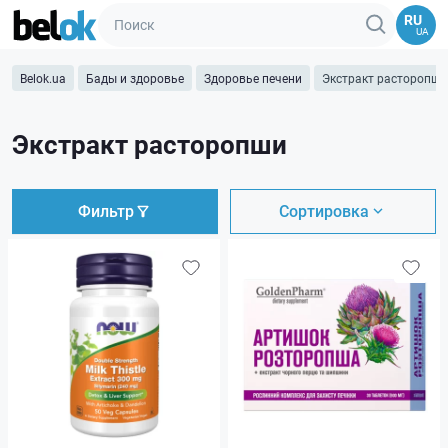
RU
UA
Belok.ua
Бады и здоровье
Здоровье печени
Экстракт расторопши
Экстракт расторопши
Фильтр
Сортировка