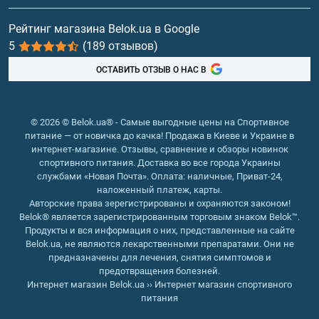
расторопши (цена которого в Украине остается
Витамины и минералы
Рейтинг магазина Belok.ua в Google
доступной) поможет снизить риск сердечно-
5
(189 отзывов)
сосудистых заболеваний вследствие закупорки
Рыбий жир, жирные кислоты
сосудов и отложения холестериновых бляшек -
ОСТАВИТЬ ОТЗЫВ О НАС В
ишемической болезни сердца, инфарктов,
заболевания периферических сосудов,
гипертонической болезни и др.
© 2026 © Belok.ua® - Самые выгодные цены на Спортивное
Нормализация уровня глюкозы. Силимарин
питание — от новичка до качка! Продажа в Киеве и Украине в
предупредить развитие диабета и
интернет-магазине. Отзывы, сравнение и обзоры новинок
спортивного питания. Доставка во все города Украины
стабилизировать показатели глюкозы. На
службами «Новая Почта». Оплата: наличные, Приват-24,
начальных стадиях заболевания эффективен как
наложенный платеж, карты.
отдельный препарат, при тяжелых формах
Авторские права зерегистрированы и охраняются законом!
диабета и панкреатита рекомендован в составе
Belok® является зарегистрированным торговым знаком Belok™.
Продукты и вся информация о них, представленные на сайте
комплексного лечения.
Belok.ua, не являются лекарственными препаратами. Они не
Помимо перечисленных свойств Silybum marianum
предназначены для лечения, снятия симптомов и
снижает риск развития хронических заболеваний,
предотвращения болезней.
укрепляет иммунитет, повышает сопротивляемость
Интернет магазин Belok.ua
››
Интернет магазин спортивного
питания
организма инфекциям.