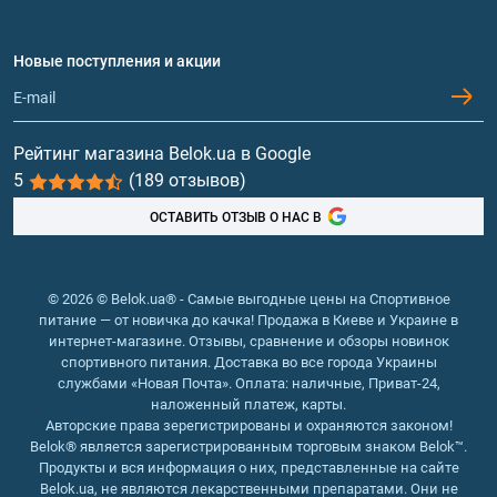
Аминокислоты
смягчает мышечные боли;
Договор присоединения
Вопросы и ответы
делает усвоение других видов спортивного
Протеин
Новые поступления и акции
Обмен и возврат
питания более эффективным;
Контакты и адреса магазинов
улучшает состояние волос и кожи.
Гейнеры
В мире спорта ВСАА еще называют «мышечными»
Витамины и минералы
аминокислотами, благодаря активному воздействию,
Рейтинг магазина Belok.ua в Google
которое они оказывают на рост мускулатуры.
5
(189 отзывов)
Рыбий жир, жирные кислоты
Тяжелоатлеты, представители пауэрлифтинга и прочих
ОСТАВИТЬ ОТЗЫВ О НАС В
силовых видов спорта, а также приверженцы фитнеса,
пловцы, велогонщики, легкоатлеты включают их в свой
каждодневный рацион питания. Группа аминокислот
© 2026 © Belok.ua® - Самые выгодные цены на Спортивное
БЦА существенно повышает выносливость и
питание — от новичка до качка! Продажа в Киеве и Украине в
устойчивость к высоким физическим нагрузкам.
интернет-магазине. Отзывы, сравнение и обзоры новинок
Аминокислоты bcaa не синтезируются в человеческом
спортивного питания. Доставка во все города Украины
службами «Новая Почта». Оплата: наличные, Приват-24,
организме, поэтому должны поступать вместе с пищей.
наложенный платеж, карты.
Наиболее эффективным способом получения
Авторские права зерегистрированы и охраняются законом!
аминокислот являются пищевые добавки,
Belok® является зарегистрированным торговым знаком Belok™.
Продукты и вся информация о них, представленные на сайте
выпускающиеся производителями спортивного
Belok.ua, не являются лекарственными препаратами. Они не
питания в форме порошка, таблеток или напитка.