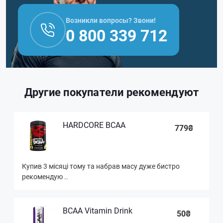
Возникли вопросы? Звони!
0 800 339 712
Другие покупатели рекомендуют
HARDCORE BCAA
779₴
Купив 3 місяці тому та набрав масу дуже бистро
рекомендую ..
BCAA Vitamin Drink
50₴