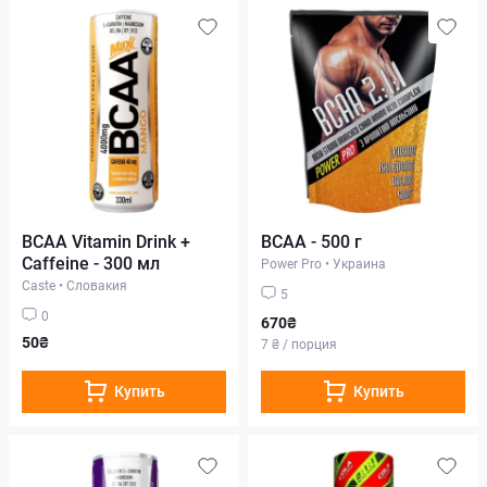
BCAA Vitamin Drink +
BCAA - 500 г
Caffeine - 300 мл
Power Pro
•
Украина
Caste
•
Словакия
5
0
670₴
50₴
7 ₴ / порция
Купить
Купить