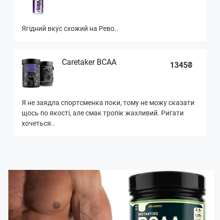
Ягідний вкус схожий на Рево..
Caretaker BCAA
1345₴
Я не заядла спортсменка поки, тому не можу сказати
щось по якості, але смак тропік жахливий. Ригати
хочеться..