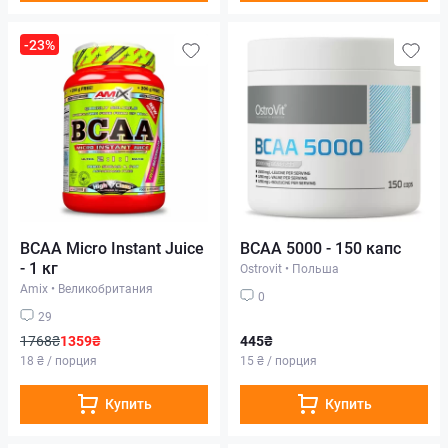
-23%
BCAA Micro Instant Juice
BCAA 5000 - 150 капс
- 1 кг
Ostrovit
•
Польша
Amix
•
Великобритания
0
29
1768₴
1359₴
445₴
18 ₴ / порция
15 ₴ / порция
Купить
Купить