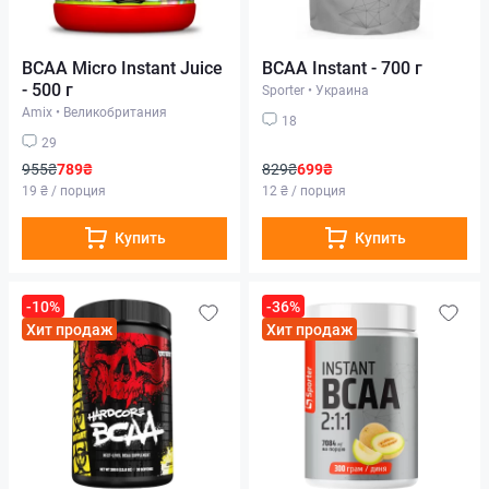
BCAA Micro Instant Juice
BCAA Instant - 700 г
- 500 г
Sporter
•
Украина
Amix
•
Великобритания
18
29
955₴
789₴
829₴
699₴
19 ₴ / порция
12 ₴ / порция
Купить
Купить
-10%
-36%
Хит продаж
Хит продаж