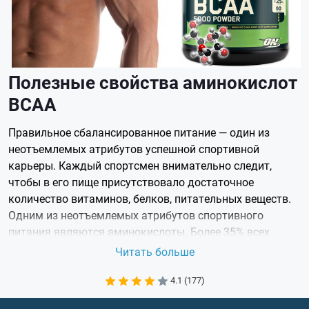
Полезные свойства аминокислот
ВСАА
Правильное сбалансированное питание — один из
неотъемлемых атрибутов успешной спортивной
карьеры. Каждый спортсмен внимательно следит,
чтобы в его пище присутствовало достаточное
количество витаминов, белков, питательных веществ.
Одним из неотъемлемых атрибутов спортивного
питания являются аминокислоты. Более 35% всех
аминокислотных соединений, содержащихся в
Читать больше
человеческой мускулатуре, представляют ВСАА
(Branched-chain amino acids).
4.1 (177)
Эту группу составляют три незаменимые