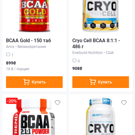
BCAA Gold - 150 таб
Cryo Cell BCAA 8:1:1 -
486 г
Amix
•
Великобритания
Everbuild Nutrition
•
США
1
0
899₴
908₴
18 ₴ / порция
Купить
Купить
-20%