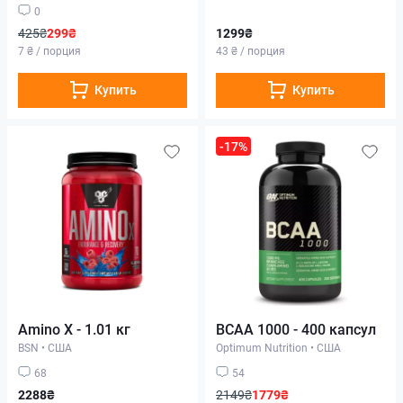
0
425₴
299₴
1299₴
7 ₴ / порция
43 ₴ / порция
Купить
Купить
-17%
Amino X - 1.01 кг
BCAA 1000 - 400 капсул
BSN
•
США
Optimum Nutrition
•
США
68
54
2288₴
2149₴
1779₴