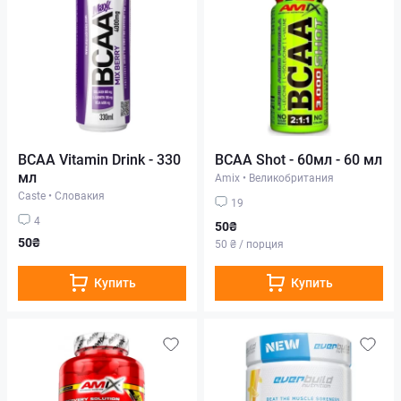
BCAA Vitamin Drink - 330
BCAA Shot - 60мл - 60 мл
мл
Amix
•
Великобритания
Caste
•
Словакия
19
4
50₴
50₴
50 ₴ / порция
Купить
Купить