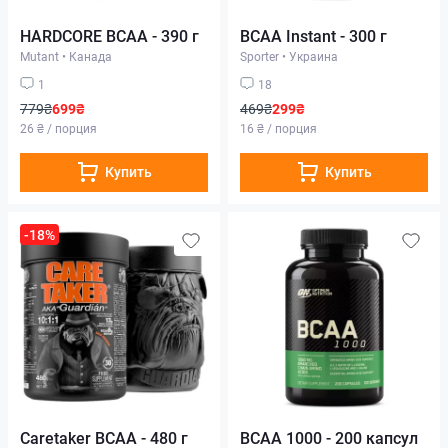
HARDCORE BCAA - 390 г
BCAA Instant - 300 г
Mutant
•
Канада
Sporter
•
Украина
1
18
779₴
699₴
469₴
299₴
26 ₴ / порция
16 ₴ / порция
Купить
Купить
-18%
Caretaker BCAA - 480 г
BCAA 1000 - 200 капсул