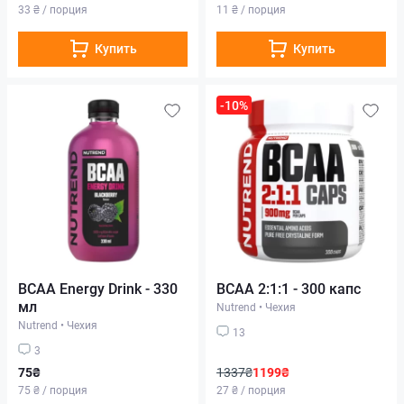
33 ₴ / порция
11 ₴ / порция
Купить
Купить
-10%
BCAA Energy Drink - 330
BCAA 2:1:1 - 300 капс
мл
Nutrend
•
Чехия
Nutrend
•
Чехия
13
3
75₴
1337₴
1199₴
75 ₴ / порция
27 ₴ / порция