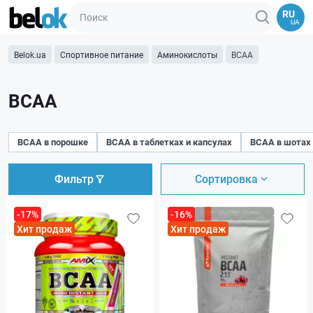
RU
UA
Belok.ua
Спортивное питание
Аминокислоты
BCAA
BCAA
BCAA в порошке
BCAA в таблетках и капсулах
BCAA в шотах
Фильтр
Сортировка
-17%
-16%
Хит продаж
Хит продаж