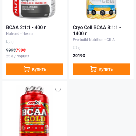
BCAA 2:1:1 - 400 г
Cryo Cell BCAA 8:1:1 -
1400 г
Nutrend
•
Чехия
Everbuild Nutrition
•
США
0
0
999₴
799₴
2019₴
25 ₴ / порция
Купить
Купить