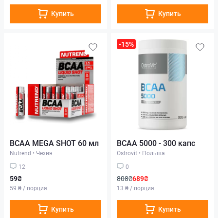
Купить
Купить
-15%
BCAA MEGA SHOT 60 мл
BCAA 5000 - 300 капс
Nutrend
•
Чехия
Ostrovit
•
Польша
12
0
59₴
808₴
689₴
59 ₴ / порция
13 ₴ / порция
Купить
Купить