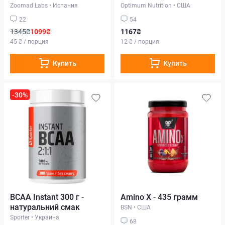
Zoomad Labs
•
Испания
Optimum Nutrition
•
США
22
54
1345₴
1099₴
1167₴
45 ₴ / порция
12 ₴ / порция
Купить
Купить
-30%
BCAA Instant 300 г -
Amino X - 435 грамм
натуральний смак
BSN
•
США
Sporter
•
Украина
68