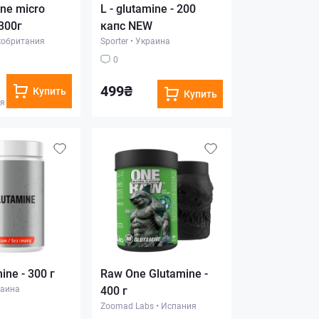
ne micro
L - glutamine - 200
300г
капс NEW
кобритания
Sporter
•
Украина
0
499₴
Купить
Купить
ия
ine - 300 г
Raw One Glutamine -
аина
400 г
Zoomad Labs
•
Испания