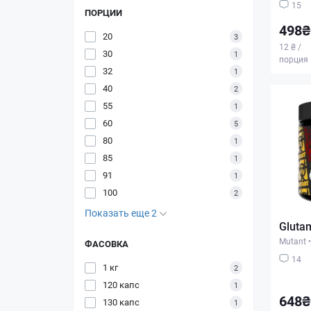
15
ПОРЦИИ
498₴
20
3
12 ₴ /
30
1
порция
32
1
40
2
55
1
60
5
80
1
85
1
91
1
100
2
Показать еще 2
Glutam
Mutant
•
ФАСОВКА
14
1 кг
2
120 капс
1
648₴
130 капс
1