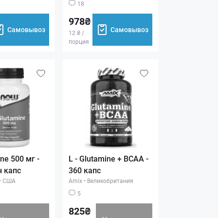
18
978₴
Самовывоз
Самовывоз
12 ₴ /
порция
ne 500 мг -
L - Glutamine + BCAA -
н капс
360 капс
•
США
Amix
•
Великобритания
5
825₴