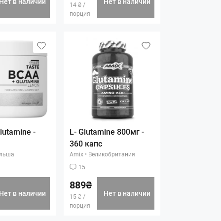
Нет в наличии
Нет в наличии
14 ₴ /
порция
lutamine -
L- Glutamine 800мг -
360 капс
льша
Amix
•
Великобритания
15
889₴
Нет в наличии
Нет в наличии
15 ₴ /
порция