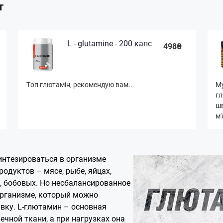
т
L - glutamine - 200 капс
498₴
Топ глютамін, рекомендую вам..
Му
гл
шв
м'
интезироваться в организме
одуктов – мясе, рыбе, яйцах,
, бобовых. Но несбалансированное
организме, который можно
вку. L-глютамин – основная
чной ткани, а при нагрузках она