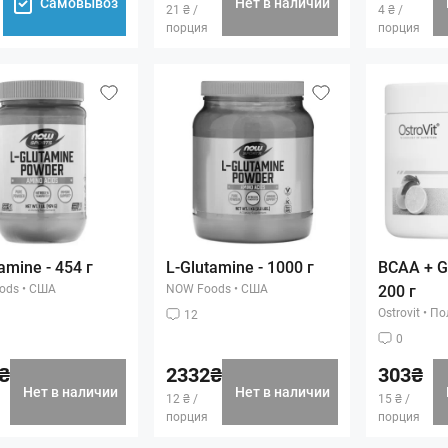
Самовывоз
Нет в наличии
21 ₴ /
4 ₴ /
порция
порция
amine - 454 г
L-Glutamine - 1000 г
BCAA + G
ods
•
США
NOW Foods
•
США
200 г
Ostrovit
•
По
12
0
₴
2332₴
303₴
Нет в наличии
Нет в наличии
12 ₴ /
15 ₴ /
порция
порция