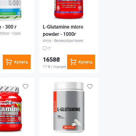
 - 300 г
L-Glutamine micro
rition
•
США
powder - 1000г
Amix
•
Великобритания
7
1658₴
Купить
Купить
17 ₴ / порция