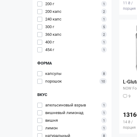
11 ₴ /
200 г
1
порция
200 капс
2
240 капс
1
300 г
5
360 капс
2
400 г
1
454 г
1
ФОРМА
капсулы
8
порошок
L-Glut
10
NOW Fo
ВКУС
9
апельсиновый взрыв
1
вишневый лимонад
1
1316
вишня
1
14 ₴ /
порция
лимон
1
натуральный
8