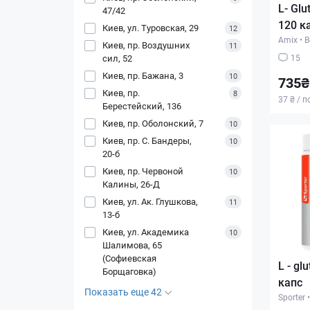
L- Glu
47/42
120 к
Киев, ул. Туровская, 29
12
Amix
•
В
Киев, пр. Воздушних
11
сил, 52
15
Киев, пр. Бажана, 3
10
735₴
Киев, пр.
8
37 ₴ / 
Берестейский, 136
Киев, пр. Оболонский, 7
10
Киев, пр. С. Бандеры,
10
20-б
Киев, пр. Червоной
10
Калины, 26-Д
Киев, ул. Ак. Глушкова,
11
13-б
Киев, ул. Академика
10
Шалимова, 65
(Софиевская
L - gl
Борщаговка)
капс
Показать еще 42
Sporter
•