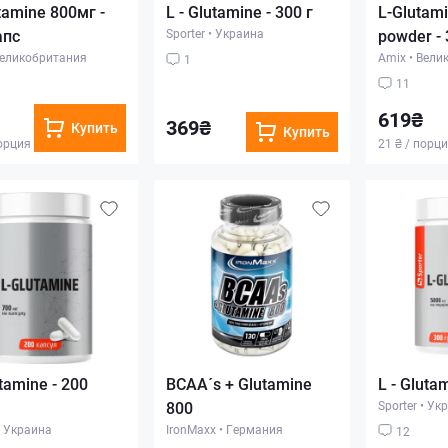
tamine 800мг -
L - Glutamine - 300 г
L-Glutami
апс
Sporter
•
Украина
powder - 
еликобритания
Amix
•
Вели
1
11
619₴
369₴
Купить
Купить
порция
21 ₴ / порц
utamine - 200
BCAA´s + Glutamine
L - Glutam
800
Sporter
•
Укр
Украина
IronMaxx
•
Германия
12