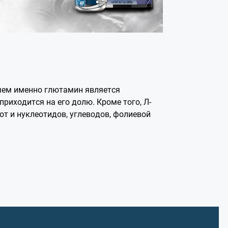
чем именно глютамин является
иходится на его долю. Кроме того, Л-
т и нуклеотидов, углеводов, фолиевой
шцах обеспечивает связывание и вывод
сается в молекулах АТФ и используется
ульсов, улучшения дыхательной