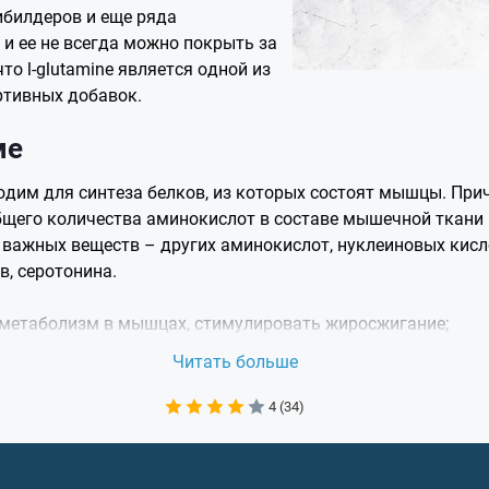
ибилдеров и еще ряда
 и ее не всегда можно покрыть за
то l-glutamine является одной из
ртивных добавок.
ме
дим для синтеза белков, из которых состоят мышцы. При
его количества аминокислот в составе мышечной ткани пр
 важных веществ – других аминокислот, нуклеиновых кисло
в, серотонина.
 метаболизм в мышцах, стимулировать жиросжигание;
ся транспортной формой аммиака, синтез глютамина в мы
Читать больше
етках мозговой ткани с выделением энергии, которая запа
4 (34)
 кислоту, которая необходима для передачи нервных имп
 также стимулирует выработку гормона роста;