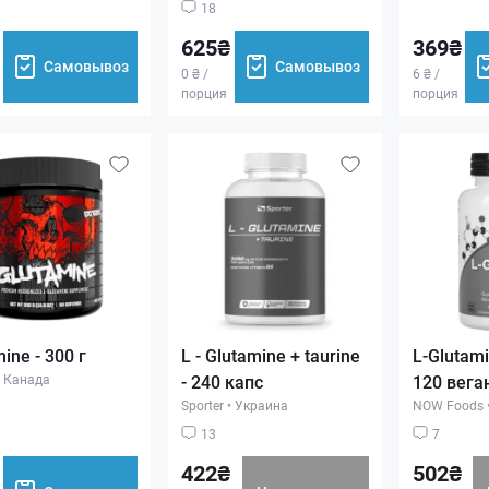
18
625₴
369₴
Самовывоз
Самовывоз
0 ₴ /
6 ₴ /
порция
порция
ine - 300 г
L - Glutamine + taurine
L-Glutami
Канада
- 240 капс
120 вега
Sporter
•
Украина
NOW Foods
13
7
422₴
502₴