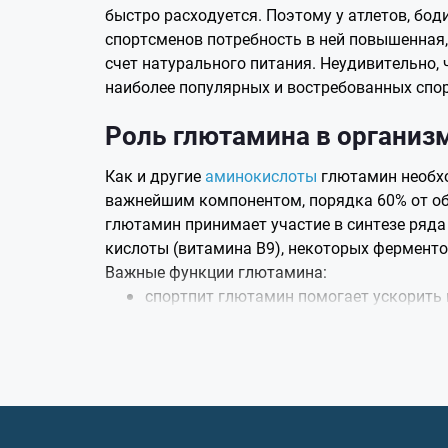
быстро расходуется. Поэтому у атлетов, бод
спортсменов потребность в ней повышенная,
счет натурального питания. Неудивительно, ч
наиболее популярных и востребованных спо
Роль глютамина в организ
Как и другие
аминокислоты
глютамин необхо
важнейшим компонентом, порядка 60% от общ
глютамин принимает участие в синтезе ряда
кислоты (витамина В9), некоторых ферменто
Важные функции глютамина:
спортпит глютамин помогает ускорить
участвует в азотистом обмене, являет
аммиака, защиту, детоксикацию мышц;
при аэробном дыхании окисляется в кл
при физических нагрузках;
преобразуется в гамма-аминомасляную
активности, кровоснабжения тканей, а