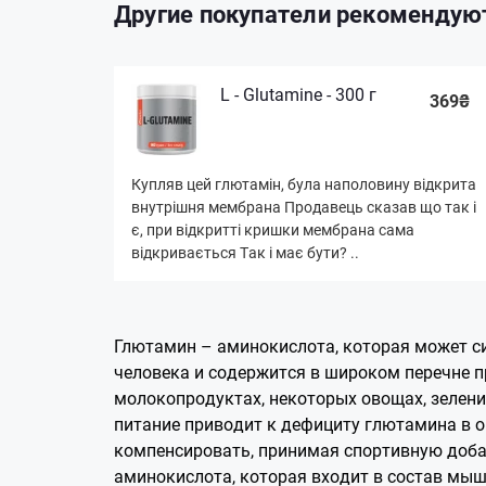
Другие покупатели рекомендую
L - Glutamine - 300 г
369₴
Купляв цей глютамін, була наполовину відкрита
внутрішня мембрана Продавець сказав що так і
є, при відкритті кришки мембрана сама
відкривається Так і має бути? ..
Глютамин – аминокислота, которая может с
человека и содержится в широком перечне пр
молокопродуктах, некоторых овощах, зелени
питание приводит к дефициту глютамина в 
компенсировать, принимая спортивную доба
аминокислота, которая входит в состав мыше