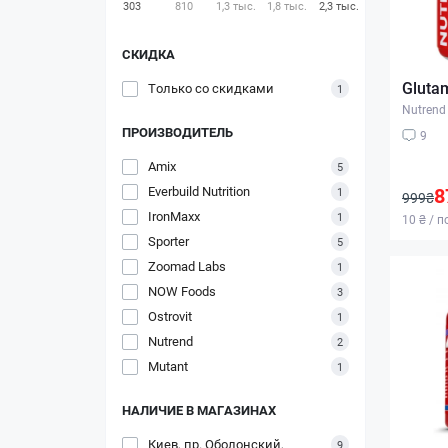
303
810
1,3 тыс.
1,8 тыс.
2,3 тыс.
СКИДКА
Glutam
Только со cкидками
1
Nutrend
ПРОИЗВОДИТЕЛЬ
9
Amix
5
Everbuild Nutrition
8
1
999₴
IronMaxx
1
10 ₴ / 
Sporter
5
Zoomad Labs
1
NOW Foods
3
Ostrovit
1
Nutrend
2
Mutant
1
НАЛИЧИЕ В МАГАЗИНАХ
Киев, пр. Оболонский,
9