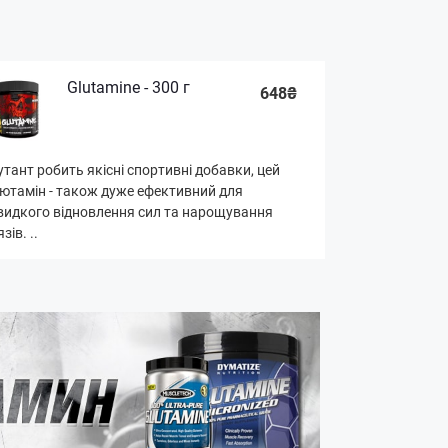
Glutamine - 300 г
648₴
тант робить якісні спортивні добавки, цей
ютамін - також дуже ефективний для
идкого відновлення сил та нарощування
язів. ..