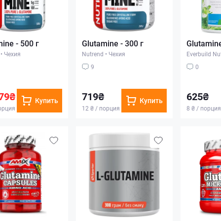
ine - 500 г
Glutamine - 300 г
Glutamine
•
Чехия
Nutrend
•
Чехия
Everbuild Nut
9
0
79₴
719₴
625₴
Купить
Купить
порция
12 ₴ / порция
8 ₴ / порция