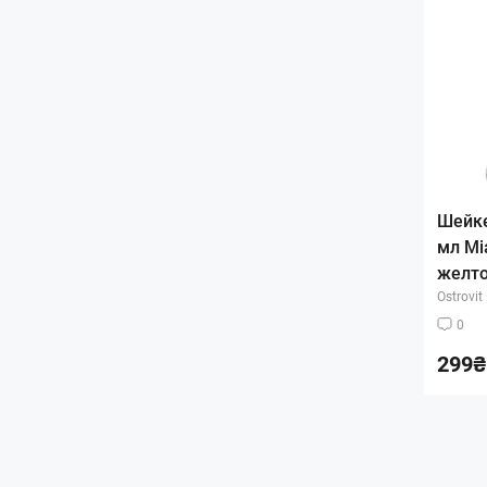
Шейке
мл Mi
желто
Ostrovit
0
299₴