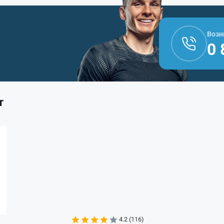
Возн
0 
т
4.2 (116)