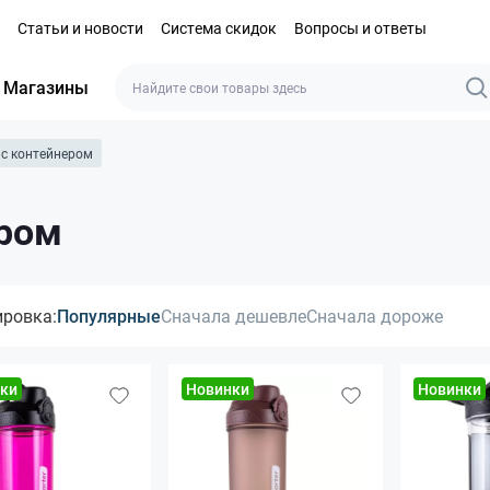
Статьи и новости
Система скидок
Вопросы и ответы
Магазины
с контейнером
ром
ировка:
Популярные
Сначала дешевле
Сначала дороже
ки
Новинки
Новинки