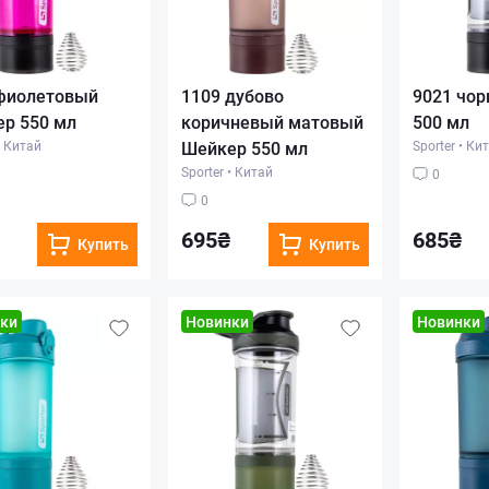
фиолетовый
1109 дубово
9021 чор
р 550 мл
коричневый матовый
500 мл
Китай
Шейкер 550 мл
Sporter
•
Кит
Sporter
•
Китай
0
0
695₴
685₴
Купить
Купить
ки
Новинки
Новинки