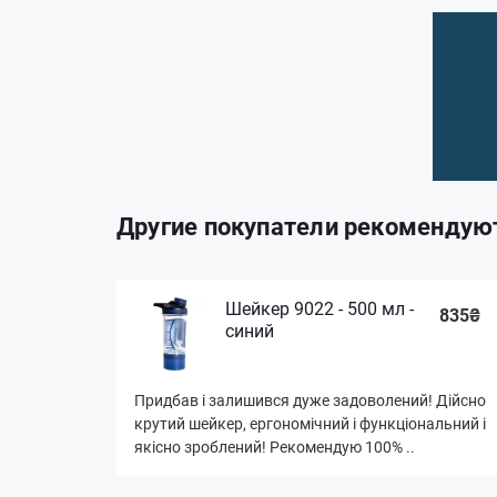
Другие покупатели рекомендую
Шейкер 9022 - 500 мл -
835₴
синий
Придбав і залишився дуже задоволений! Дійсно
крутий шейкер, ергономічний і функціональний і
якісно зроблений! Рекомендую 100% ..