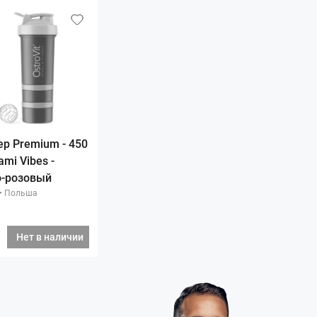
р Premium - 450
ami Vibes -
-розовый
•
Польша
Нет в наличии