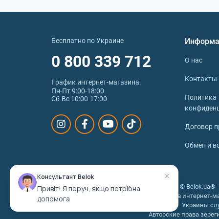
Бесплатно по Украине
Информа
0 800 339 712
О нас
Контакты
График интернет‑магазина:
Пн-Пт 9:00-18:00
Политика
Сб-Вс 10:00-17:00
конфиден
Договор п
Обмен и в
Консультант Belok
© 2026 © Belok.ua®
Привіт! Я поруч, якщо потрібна
Украине в интернет-ма
допомога
Украины слу
Авторские права зерег