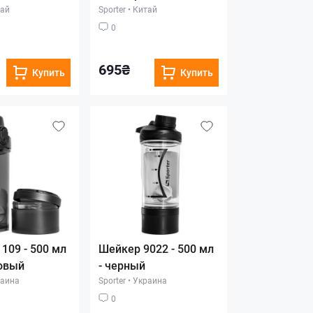
ай
Sporter
•
Китай
0
695₴
Купить
Купить
109 - 500 мл
Шейкер 9022 - 500 мл
овый
- черный
аина
Sporter
•
Украина
0