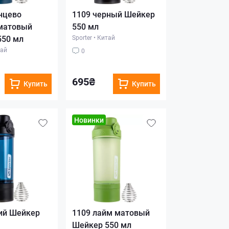
нцево
1109 черный Шейкер
 матовый
550 мл
550 мл
Sporter
•
Китай
ай
0
695₴
Купить
Купить
Новинки
ий Шейкер
1109 лайм матовый
Шейкер 550 мл