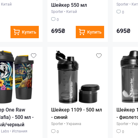
Китай
Шейкер 550 мл
Sporter
•
Кит
Sporter
•
Китай
0
0
695₴
695₴
Купить
Купить
р One Raw
Шейкер 1109 - 500 мл
Шейкер 1
fia) - 500 мл -
- синий
- фиолет
ый/черный
Sporter
•
Украина
Sporter
•
Укр
 Labs
•
Испания
0
0