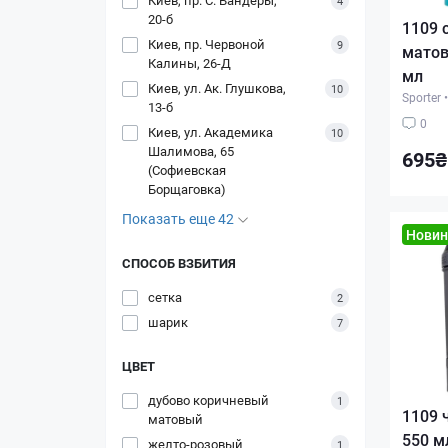
4
20-б
1109 
Киев, пр. Червоной
9
матов
Калины, 26-Д
мл
Киев, ул. Ак. Глушкова,
10
Sporter
•
13-б
0
Киев, ул. Академика
10
Шалимова, 65
695₴
(Софиевская
Борщаговка)
Показать еще 42
Новин
СПОСОБ ВЗБИТИЯ
сетка
2
шарик
7
ЦВЕТ
дубово коричневый
1
1109 
матовый
550 м
желто-розовый
1