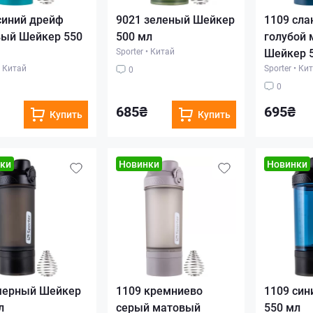
синий дрейф
9021 зеленый Шейкер
1109 сла
ый Шейкер 550
500 мл
голубой
Sporter
•
Китай
Шейкер 
Китай
Sporter
•
Кит
0
0
685₴
695₴
Купить
Купить
ки
Новинки
Новинки
черный Шейкер
1109 кремниево
1109 син
л
серый матовый
550 мл