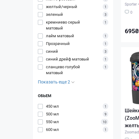
Sporter
•
желтый/черный
1
0
зеленый
3
кремниево серый
1
матовый
695₴
лайм матовый
1
Прозрачный
1
синий
3
синий дрейф матовый
1
сланцево голубой
1
матовый
Показать еще 2
ОБЬЕМ
450 мл
1
Шейке
500 мл
9
(ZooMa
550 мл
10
желт
600 мл
1
Zoomad