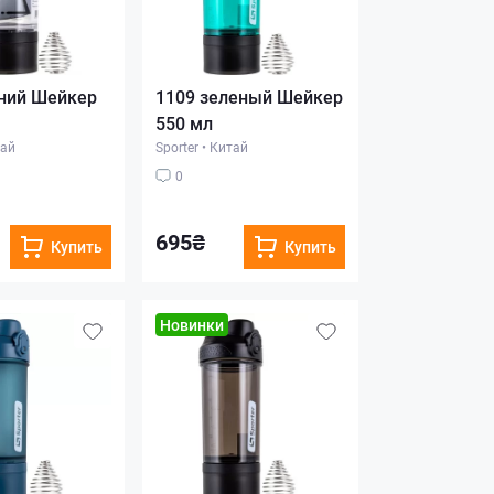
ний Шейкер
1109 зеленый Шейкер
550 мл
ай
Sporter
•
Китай
0
695₴
Купить
Купить
Новинки