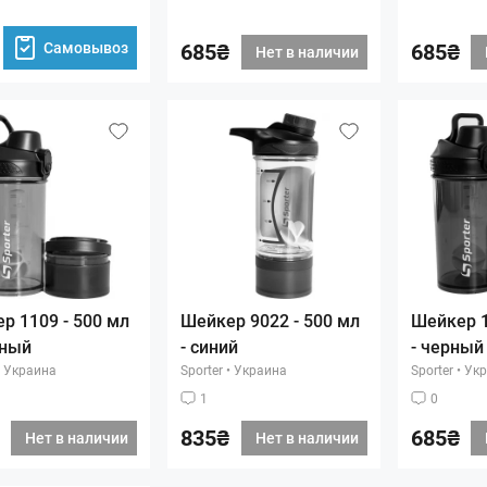
Самовывоз
685₴
685₴
Нет в наличии
р 1109 - 500 мл
Шейкер 9022 - 500 мл
Шейкер 1
еный
- синий
- черный
Украина
Sporter
•
Украина
Sporter
•
Укр
1
0
835₴
685₴
Нет в наличии
Нет в наличии