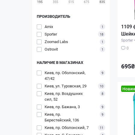
195
355
515
675
835
ПРОИЗВОДИТЕЛЬ
1109 
Amix
1
Шейке
Sporter
18
Sporter
•
Zoomad Labs
1
0
Ostrovit
1
НАЛИЧИЕ В МАГАЗИНАХ
695₴
Киев, пр. Оболонский,
9
47/42
Киев, ул. Туровская, 29
10
Новин
Киев, пр. Воздушних
8
сил, 52
Киев, пр. Бажана, 3
9
Киев, пр.
9
Берестейский, 136
Киев, пр. Оболонский, 7
11
Киев, пр. С. Бандеры,