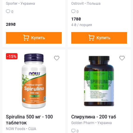
Sporter
•
Украина
Ostrovit
•
Польша
0
0
178₴
289₴
4 ₴ / порция
Купить
Купить
-15%
Spirulina 500 мг - 100
Спирулина - 200 таб
таблеток
Golden Pharm
•
Украина
NOW Foods
•
США
0