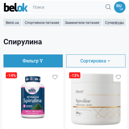
RU
UA
Belok.ua
Спортивное питание
Заменители питания
Суперфуды
Спирулина
Фильтр
Сортировка
-14%
-13%