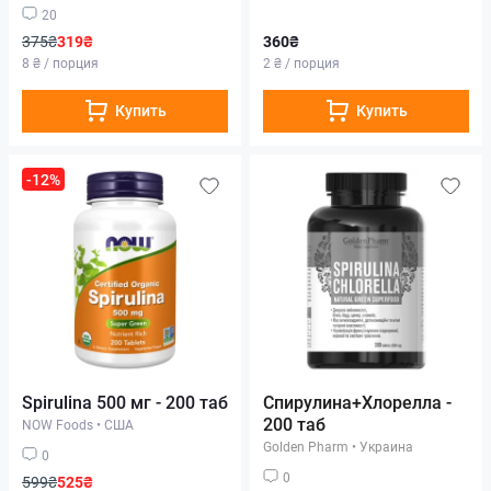
20
375₴
319₴
360₴
8 ₴ / порция
2 ₴ / порция
Купить
Купить
-12%
Spirulina 500 мг - 200 таб
Спирулина+Хлорелла -
200 таб
NOW Foods
•
США
Golden Pharm
•
Украина
0
0
599₴
525₴