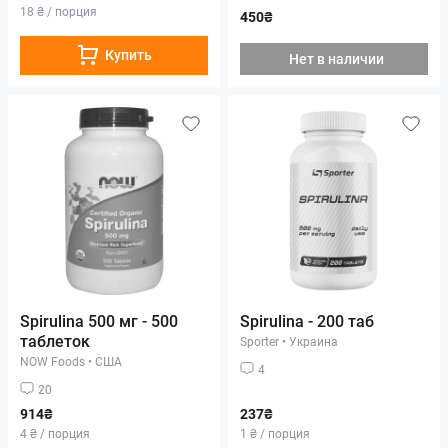
18 ₴ / порция
450₴
Купить
Нет в наличии
Spirulina 500 мг - 500
Spirulina - 200 таб
таблеток
Sporter
•
Украина
NOW Foods
•
США
4
20
914₴
237₴
4 ₴ / порция
1 ₴ / порция