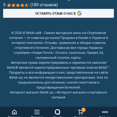
5
(189 отзывов)
Рыбий жир, жирные кислоты
ОСТАВИТЬ ОТЗЫВ О НАС В
© 2026 © Belok.ua® - Самые выгодные цены на Спортивное
питание — от новичка до качка! Продажа в Киеве и Украине в
интернет-магазине. Отзывы, сравнение и обзоры новинок
спортивного питания. Доставка во все города Украины
службами «Новая Почта». Оплата: наличные, Приват-24,
наложенный платеж, карты.
Авторские права зерегистрированы и охраняются законом!
Belok® является зарегистрированным торговым знаком Belok™.
Продукты и вся информация о них, представленные на сайте
Belok.ua, не являются лекарственными препаратами. Они не
предназначены для лечения, снятия симптомов и
предотвращения болезней.
Интернет магазин Belok.ua
››
Интернет магазин спортивного
питания
0