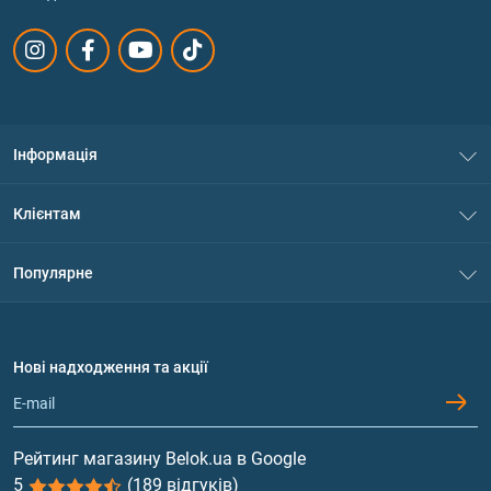
Інформація
Про нас
Клієнтам
Контакти
Система знижок
Популярне
Політика конфіденційності
Доставка і оплата
Амінокислоти
Договір приєднання
Питання та відповіді
Протеїн
Нові надходження та акції
Обмін та повернення
Контакти та адреси магазинів
Гейнери
Вітаміни та мінерали
Рейтинг магазину Belok.ua в Google
5
(189 відгуків)
Риб'ячий жир, жирні кислоти