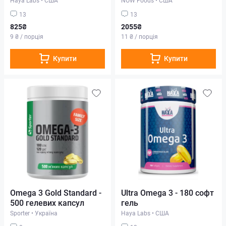
13
13
825₴
2055₴
9 ₴ / порція
11 ₴ / порція
Купити
Купити
Omega 3 Gold Standard -
Ultra Omega 3 - 180 софт
500 гелевих капсул
гель
Sporter
•
Україна
Haya Labs
•
США