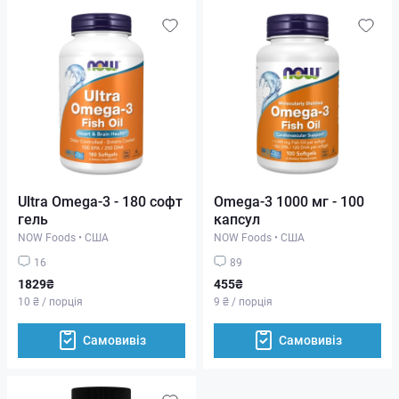
Ultra Omega-3 - 180 софт
Omega-3 1000 мг - 100
гель
капсул
NOW Foods
•
США
NOW Foods
•
США
16
89
1829₴
455₴
10 ₴ / порція
9 ₴ / порція
Самовивіз
Самовивіз