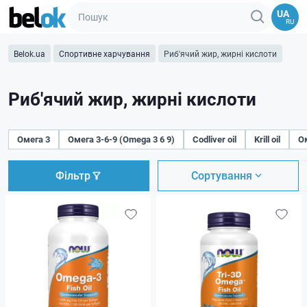
UA
RU
Belok.ua
Спортивне харчування
Риб'ячий жир, жирні кислоти
Риб'ячий жир, жирні кислоти
Омега 3
Омега 3-6-9 (Omega 3 6 9)
Codliver oil
Krill oil
Ом
Фільтр
Сортування