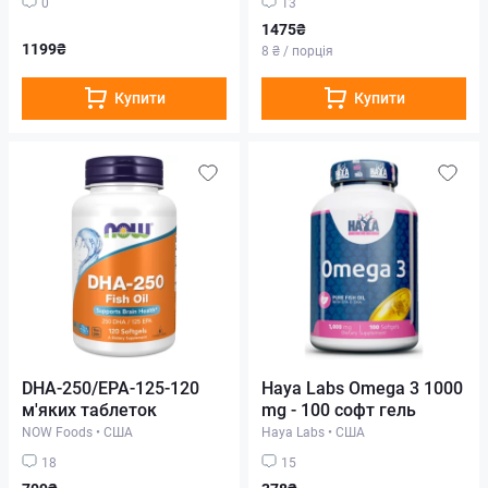
0
13
1475₴
1199₴
8 ₴ / порція
Купити
Купити
DHA-250/EPA-125-120
Haya Labs Omega 3 1000
м'яких таблеток
mg - 100 софт гель
NOW Foods
•
США
Haya Labs
•
США
18
15