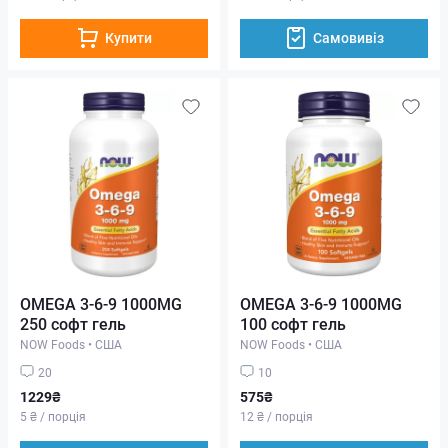
Купити
Самовивіз
OMEGA 3-6-9 1000MG
OMEGA 3-6-9 1000MG
250 софт гель
100 софт гель
NOW Foods
•
США
NOW Foods
•
США
20
10
1229₴
575₴
5 ₴ / порція
12 ₴ / порція