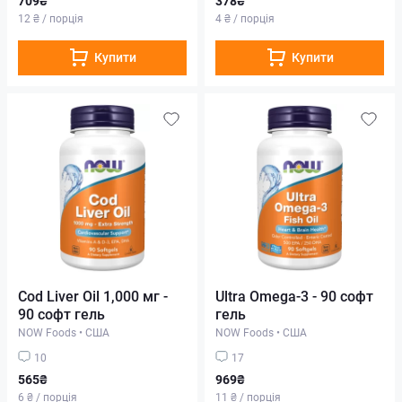
709₴
378₴
12 ₴ / порція
4 ₴ / порція
Купити
Купити
Cod Liver Oil 1,000 мг -
Ultra Omega-3 - 90 софт
90 софт гель
гель
NOW Foods
•
США
NOW Foods
•
США
10
17
565₴
969₴
6 ₴ / порція
11 ₴ / порція