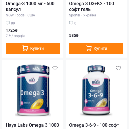
Omega-3 1000 мг - 500
Omega 3 D3+K2 - 100
капсул
софт гель
NOW Foods
•
США
Sporter
•
Україна
89
0
1725₴
585₴
7 ₴ / порція
Купити
Купити
Haya Labs Omega 3 1000
Omega 3-6-9 - 100 софт