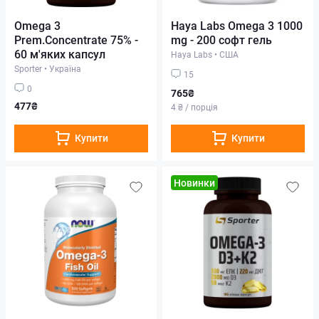
Omega 3
Haya Labs Omega 3 1000
Prem.Concentrate 75% -
mg - 200 софт гель
60 м'яких капсул
Haya Labs
•
США
Sporter
•
Україна
15
0
765₴
477₴
4 ₴ / порція
Купити
Купити
Новинки