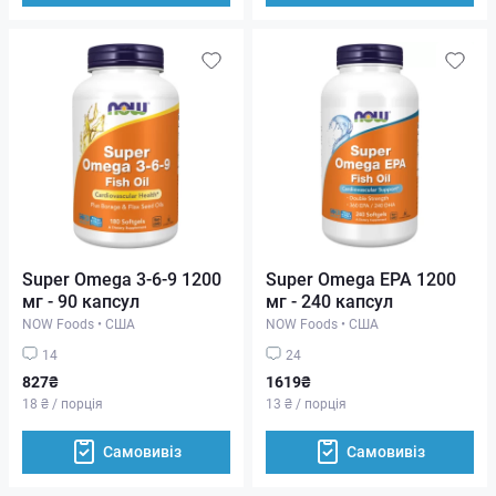
Super Omega 3-6-9 1200
Super Omega EPA 1200
мг - 90 капсул
мг - 240 капсул
NOW Foods
•
США
NOW Foods
•
США
14
24
827₴
1619₴
18 ₴ / порція
13 ₴ / порція
Самовивіз
Самовивіз