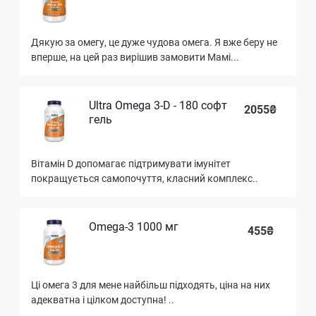
Дякую за омегу, це дуже чудова омега. Я вже беру не
вперше, на цей раз вирішив замовити Мамі...
Ultra Omega 3-D - 180 софт
2055₴
гель
Вітамін D допомагає підтримувати імунітет
покращується самопочуття, класний комплекс..
Omega-3 1000 мг
455₴
Ці омега 3 для мене найбільш підходять, ціна на них
адекватна і цілком доступна! ..