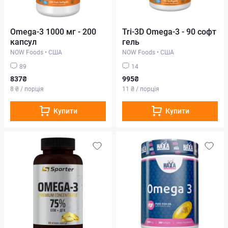
Omega-3 1000 мг - 200
Tri-3D Omega-3 - 90 софт
капсул
гель
NOW Foods
•
США
NOW Foods
•
США
89
14
837₴
995₴
8 ₴ / порція
11 ₴ / порція
Купити
Купити