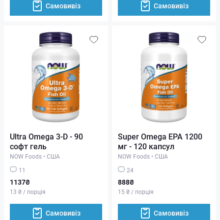
Самовивіз
Самовивіз
Ultra Omega 3-D - 90
Super Omega EPA 1200
софт гель
мг - 120 капсул
NOW Foods
•
США
NOW Foods
•
США
11
24
1137₴
888₴
13 ₴ / порція
15 ₴ / порція
Самовивіз
Самовивіз