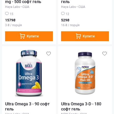
mg - 500 софт гель
гель
Haya Labs
•
США
Haya Labs
•
США
15
12
1579₴
529₴
3 ₴ / порція
16 ₴ / порція
Купити
Купити
Ultra Omega 3 - 90 софт
Ultra Omega 3-D - 180
гель
софт гель
Haya Labs
•
США
NOW Foods
•
США