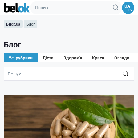
UA
RU
Belok.ua
Блог
Блог
Усі рубрики
Дієта
Здоров’я
Краса
Огляди