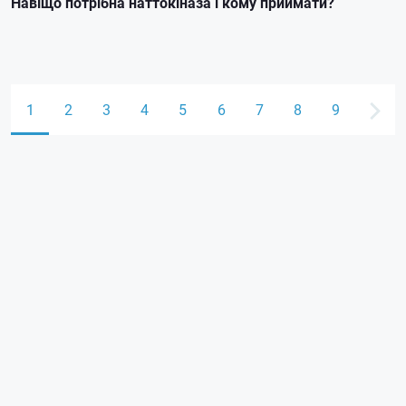
Навіщо потрібна наттокіназа і кому приймати?
1
2
3
4
5
6
7
8
9