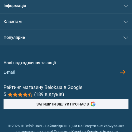
Інформація
Про нас
Клієнтам
Контакти
Система знижок
Популярне
Політика конфіденційності
Доставка і оплата
Амінокислоти
Договір приєднання
Питання та відповіді
Протеїн
Нові надходження та акції
Обмін та повернення
Контакти та адреси магазинів
Гейнери
Вітаміни та мінерали
Рейтинг магазину Belok.ua в Google
5
(189 відгуків)
Риб'ячий жир, жирні кислоти
ЗАЛИШИТИ ВІДГУК ПРО НАС В
© 2026 © Belok.ua® - Найвигідніші ціни на Спортивне харчування
- від новачка до качка! Продаж у Києві та Україні в інтернет-