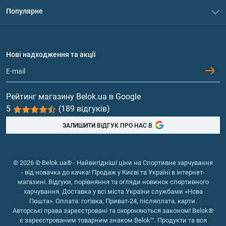
Система знижок
забезпечує м'язи енергією. Прийом креатину сприяє
Популярне
Політика конфіденційності
підвищенню продуктивності при інтенсивних тренуваннях і
Доставка і оплата
усуває хронічну втому.
Амінокислоти
Договір приєднання
Гейнери, протеїни. Сприяють швидкому нарощуванню
Питання та відповіді
м'язової маси. Присутні в них білки та вуглеводи служать
Протеїн
Нові надходження та акції
Обмін та повернення
будівельним матеріалом для м'язів, покращують обмінні
Контакти та адреси магазинів
процеси в організмі.
Гейнери
Протеїн. Цей компонент, який становить основу м'язової
маси, тому незамінний під час силових тренувань. Він
Вітаміни та мінерали
Рейтинг магазину Belok.ua в Google
підвищує імунітет, поліпшує координацію рухів і додає енергії
5
(189 відгуків)
Риб'ячий жир, жирні кислоти
для активного руху.
ЗАЛИШИТИ ВІДГУК ПРО НАС В
Доставка спортивного
харчування в Дніпрі
© 2026 © Belok.ua® - Найвигідніші ціни на Спортивне харчування
Спортивне харчування користується попитом серед
- від новачка до качка! Продаж у Києві та Україні в інтернет-
магазині. Відгуки, порівняння та огляди новинок спортивного
професіоналів, атлетів-аматорів і людей, що прагнуть мати
харчування. Доставка у всі міста України службами «Нова
привабливу фігуру. Наш інтернет-магазин пропонує продукцію
Пошта». Оплата: готівка, Приват-24, післяплата, карти.
високої якості від найкращих виробників. Ми здійснюємо
Авторські права зареєстровані та охороняються законом! Belok®
швидку доставку по місту Дніпро. У найкоротші терміни ви
є зареєстрованим товарним знаком Belok™. Продукти та вся
отримаєте посилку за вказаною вами адресою.