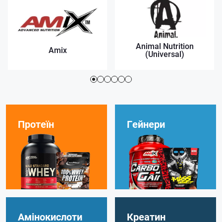
Animal Nutrition
Amix
(Universal)
Протеїн
Гейнери
Амінокислоти
Креатин