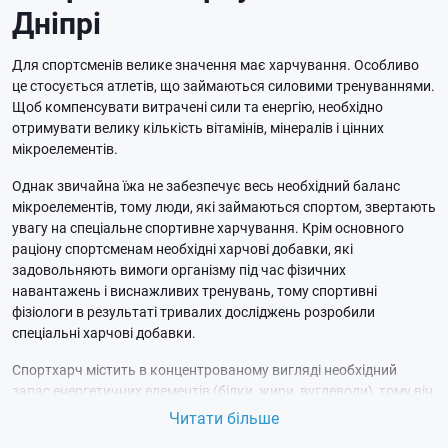
Дніпрі
Для спортсменів велике значення має харчування. Особливо
це стосується атлетів, що займаються силовими тренуваннями.
Щоб компенсувати витрачені сили та енергію, необхідно
отримувати велику кількість вітамінів, мінералів і цінних
мікроелементів.
Однак звичайна їжа не забезпечує весь необхідний баланс
мікроелементів, тому люди, які займаються спортом, звертають
увагу на спеціальне спортивне харчування. Крім основного
раціону спортсменам необхідні харчові добавки, які
задовольняють вимоги організму під час фізичних
навантажень і виснажливих тренувань, тому спортивні
фізіологи в результаті тривалих досліджень розробили
спеціальні харчові добавки.
Спортхарч містить в концентрованому вигляді необхідний
запас енергетичних елементів (білки, жири, вуглеводи), тому він
добре користується попито серед спортсменів у всіх містах
Читати більше
України. У місті Дніпро існує багато спеціалізованих магазинів і