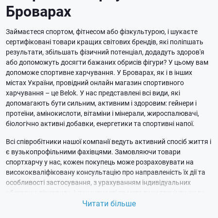
Броварах
Займаєтеся спортом, фітнесом або фізкультурою, і шукаєте
сертифіковані товари кращих світових брендів, які поліпшать
результати, збільшать фізичний потенціал, додадуть здоров'я
або допоможуть досягти бажаних обрисів фігури? У цьому вам
допоможе спортивне харчування. У Броварах, як і в інших
містах України, провідний онлайн магазин спортивного
харчування – це Belok. У нас представлені всі види, які
допомагають бути сильним, активним і здоровим: гейнери і
протеїни, амінокислоти, вітаміни і мінерали, жироспалювачі,
біологічно активні добавки, енергетики та спортивні напої.
Всі співробітники нашої компанії ведуть активний спосіб життя і
є вузькопрофільними фахівцями. Замовляючи товари
спортхарчу у нас, кожен покупець може розраховувати на
висококваліфіковану консультацію про направленість їх дії та
особливості застосування, з урахуванням індивідуальних
обставин: різновиду, інтенсивності та методики тренінгу, виду
дієти, загального стану здоров'я.
Читати більше