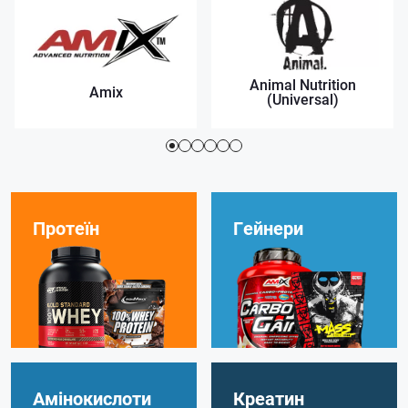
Animal Nutrition
Amix
(Universal)
Протеїн
Гейнери
Амінокислоти
Креатин