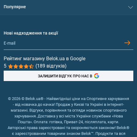
Система знижок
BELOK.UA – виключно перевірені продукти для всіх, як
Популярне
Політика конфіденційності
постійних, так і нових, покупців!
Доставка і оплата
Амінокислоти
Договір приєднання
Сайт спортивного харчування в
Питання та відповіді
Протеїн
Нові надходження та акції
Броварах belok.ua: оперативна
Обмін та повернення
Контакти та адреси магазинів
Гейнери
педантичність пунктуальності!
Вітаміни та мінерали
Замовити
спортивне харчування
в Броварах можна
Рейтинг магазину Belok.ua в Google
зв'язавшись з нашими операторами за безкоштовним номером
5
(189 відгуків)
Риб'ячий жир, жирні кислоти
0 800 33 97 12. Заявка обробляється відразу ж, а час до
ЗАЛИШИТИ ВІДГУК ПРО НАС В
отримання товару буде залежати від роботи сторонньої
логістики. У будь-якому випадку, протягом 1-2 днів, замовлення
надійде на вказане вами відділення Нової Пошти або Укрпошти.
Доставка спортивного харчування по Броварах кур'єром
© 2026 © Belok.ua® - Найвигідніші ціни на Спортивне харчування
можлива, але відбувається вона на умовах обраного
- від новачка до качка! Продаж у Києві та Україні в інтернет-
поштового оператора.
магазині. Відгуки, порівняння та огляди новинок спортивного
харчування. Доставка у всі міста України службами «Нова
Проте не дивлячись на всю зручність інтернет-шопінгу купити
Пошта». Оплата: готівка, Приват-24, післяплата, карти.
СпортХарч в Броварах можна і в магазині-партнері, які
Авторські права зареєстровані та охороняються законом! Belok®
працюють під торговою маркою Belok, який розташований на
є зареєстрованим товарним знаком Belok™. Продукти та вся