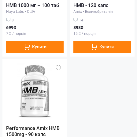
HMB 1000 мг – 100 таб
HMB - 120 капс
Haya Labs
•
США
Amix
•
Великобританія
8
14
699₴
898₴
7 ₴ / порція
15 ₴ / порція
Купити
Купити
Performance Amix HMB
1500mg - 90 капс