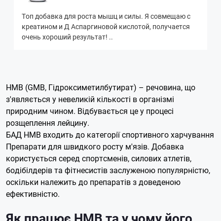
Топ добавка для роста мышц и силы. Я совмещаю с
креатином и Д Аспаргиновой кислотой, получается
очень хороший результат! ..
HMB (GMB, Гідроксиметилбутират) – речовина, що
з'являється у невеликій кількості в організмі
природним чином. Відбувається це у процесі
розщеплення лейцину.
БАД HMB входить до категорії спортивного харчування
Препарати для швидкого росту м'язів. Добавка
користується серед спортсменів, силових атлетів,
бодібілдерів та фітнесистів заслуженою популярністю,
оскільки належить до препаратів з доведеною
ефективністю.
Як працює HMB та у чому його