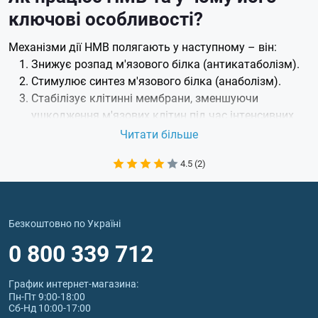
ключові особливості?
Механізми дії HMB полягають у наступному – він:
Знижує розпад м'язового білка (антикатаболізм).
Стимулює синтез м'язового білка (анаболізм).
Стабілізує клітинні мембрани, зменшуючи
ушкодження м'язових клітин під час інтенсивних
вправ.
Читати більше
У сукупності ці механізми позитивно впливають на
4.5 (2)
м'язовий метаболізм та відновлення після фізичних
навантажень. Але ефект HMB залежить від
індивідуальних особливостей організму, тренувального
стажу, режиму навантажень, харчування та відпочинку.
Безкоштовно по Україні
0 800 339 712
Вплив HMB на спортивні
показники
График интернет‑магазина:
Пн-Пт 9:00-18:00
Завдяки анаболічній та антикатаболічній дії, HMB
Сб-Нд 10:00-17:00