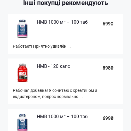
Інші покупці рекомендують
HMB 1000 мг – 100 таб
699₴
Работает! Приятно удивлён! ..
HMB - 120 капс
898₴
Рабочая добавка! Я сочитаю с креатином и
екдистероном, подрос нормально! ..
HMB 1000 мг – 100 таб
699₴