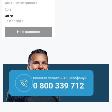
Amix
•
Великобританія
4
487₴
16 ₴ / порція
Не в наявності
Виникли запитання? Телефонуй!
0 800 339 712