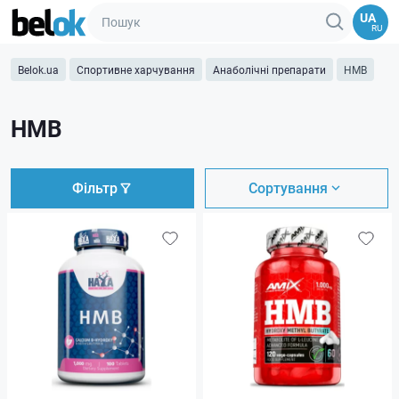
UA
RU
Belok.ua
Спортивне харчування
Анаболічні препарати
HMB
HMB
Фільтр
Сортування