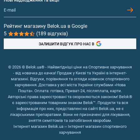
та вартості.
Обмін та повернення
Контакти та адреси магазинів
Гейнери
Коли і кому варто приймати
Вітаміни та мінерали
комплексний протеїн
Рейтинг магазину Belok.ua в Google
5
(189 відгуків)
Риб'ячий жир, жирні кислоти
Комплексний протеїн - універсальний продукт, який
ЗАЛИШИТИ ВІДГУК ПРО НАС В
підходить для набору м'язової маси, сушки (роботи на
рельєф), поліпшення силових показників, профілактики
катаболізму. Купити комплексний протеїн варто:
© 2026 © Belok.ua® - Найвигідніші ціни на Спортивне харчування
спортсменам-силовикам, атлетам, бодібілдерам;
- від новачка до качка! Продаж у Києві та Україні в інтернет-
тим, хто займається спортивною боротьбою;
магазині. Відгуки, порівняння та огляди новинок спортивного
представникам дисциплін, в яких важлива
харчування. Доставка у всі міста України службами «Нова
Пошта». Оплата: готівка, Приват-24, післяплата, карти.
витривалість.
Авторські права зареєстровані та охороняються законом! Belok®
Також комплексний протеїн буде хорошим рішенням
є зареєстрованим товарним знаком Belok™. Продукти та вся
для всіх, хто зайнятий важкою фізичною працею і не
інформація про них, представлені на сайті Belok.ua, не є
має можливості харчуватися за схемою «3 основних
лікарськими препаратами. Вони не призначені для лікування,
зняття симптомів та запобігання хворобам.
прийоми їжі +2 перекуси». Порція протеїну може
Інтернет магазин Belok.ua
››
Інтернет магазин спортивного
замінити перекус і навіть прийом їжі, а приготування та
харчування
вживання шейку займає мінімум часу.