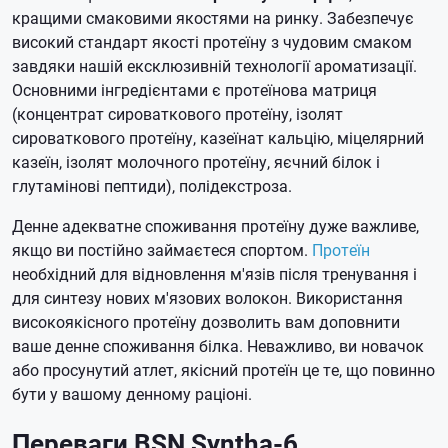
кращими смаковими якостями на ринку. Забезпечує
високий стандарт якості протеїну з чудовим смаком
завдяки нашій ексклюзивній технології ароматизації.
Основними інгредієнтами є протеїнова матриця
(концентрат сироваткового протеїну, ізолят
сироваткового протеїну, казеїнат кальцію, міцелярний
казеїн, ізолят молочного протеїну, яєчний білок і
глутамінові пептиди), полідекстроза.
Денне адекватне споживання протеїну дуже важливе,
якщо ви постійно займаєтеся спортом.
Протеїн
необхідний для відновлення м'язів після тренування і
для синтезу нових м'язових волокон. Використання
високоякісного протеїну дозволить вам доповнити
ваше денне споживання білка. Неважливо, ви новачок
або просунутий атлет, якісний протеїн це те, що повинно
бути у вашому денному раціоні.
Переваги
BSN Syntha-6