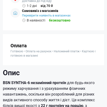
Доставка до під'їзду
1-2 дні
від 70 ₴
Самовивіз з магазинів
Перевірити наявніть в магазинах
В наявності
безкоштовно
Оплата
Готівкою • Оплата на рахунок • Наложений платіж • Карткою і
готівкою в магазині
Опис
BSN SYNTHA-6 незамінний протеїн
для будь-якого
режиму харчування і з урахуванням фізичних
навантажень, оскільки він розроблений для різних
видів активного способу життя і дієт. Це комплекс
білків вищої якості з
22 г протеїну на порцію
, з