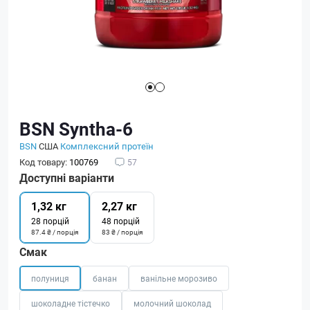
BSN Syntha-6
BSN
США
Комплексний протеїн
Код товару:
100769
57
Доступні варіанти
1,32 кг
2,27 кг
28 порцій
48 порцій
87.4 ₴ / порція
83 ₴ / порція
Смак
полуниця
банан
ванільне морозиво
шоколадне тістечко
молочний шоколад