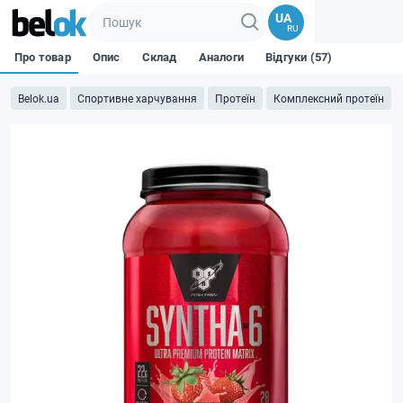
UA
RU
Про товар
Опис
Склад
Аналоги
Відгуки (57)
Belok.ua
Спортивне харчування
Протеїн
Комплексний протеїн