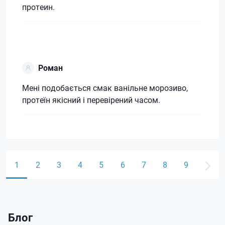
протеин.
Роман
Мені подобається смак ванільне морозиво,
протеїн якісний і перевірений часом.
1
2
3
4
5
6
7
8
9
Блог