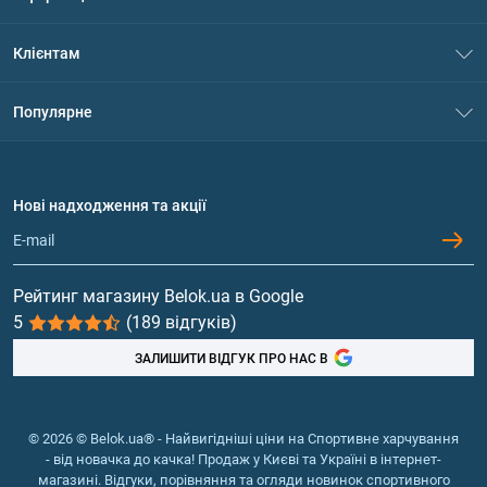
Про нас
Клієнтам
Контакти
Система знижок
Популярне
Політика конфіденційності
Доставка і оплата
Амінокислоти
Договір приєднання
Питання та відповіді
Протеїн
Нові надходження та акції
Обмін та повернення
Контакти та адреси магазинів
Гейнери
Вітаміни та мінерали
Рейтинг магазину Belok.ua в Google
5
(189 відгуків)
Риб'ячий жир, жирні кислоти
ЗАЛИШИТИ ВІДГУК ПРО НАС В
© 2026 © Belok.ua® - Найвигідніші ціни на Спортивне харчування
- від новачка до качка! Продаж у Києві та Україні в інтернет-
магазині. Відгуки, порівняння та огляди новинок спортивного