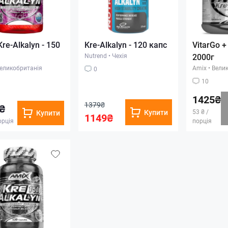
re-Alkalyn - 150
Kre-Alkalyn - 120 капс
VitarGo +
Nutrend
•
Чехія
2000г
еликобританія
Amix
•
Велик
0
10
1425₴
1379₴
₴
Купити
53 ₴ /
Купити
1149₴
орція
порція