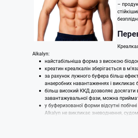
– продук
стійкіши
безплідн
Перев
Креалкал
Alkalyn:
найстабільніша форма з високою біодосту
креатин креалкалін зберігається в м'я
за рахунок лужного буфера більш ефект
анаеробних навантаженнях і викликає б
більш високий ККД дозволяє досягати в
завантажувальної фази, можна приймат
у буферизованої форми відсутні побічні
Alkalyn не викликає зневоднення, судо
хоча ціна добавки більш висока, ніж к
При цьому добавка Kre Alkalyn володіє тими 
активізує вироблення АТФ, приплив енергії, п