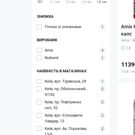
787
1,1 тис.
1,3 тис.
1,6 тис.
1,8 тис.
ЗНИЖКА
Amix K
Тільки зі знижками
1
капс
ВИРОБНИК
Amix
•
В
18
Amix
4
Nutrend
1
1139
НАЯВНІСТЬ В МАГАЗИНАХ
15 ₴ / п
Київ, вул. Турівська, 29
1
Київ, пр. Оболонський,
2
47/42
Київ, пр. Повітряних
2
сил, 52
Київ, вул. Єлизавети
2
Чавдар, 13
Київ, вул. Ак. Глушкова,
2
13-б