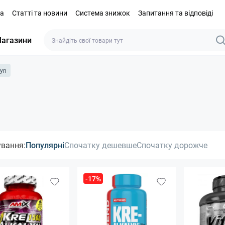
та
Статті та новини
Система знижок
Запитання та відповіді
агазини
lyn
ування:
Популярні
Спочатку дешевше
Спочатку дорожче
-17%