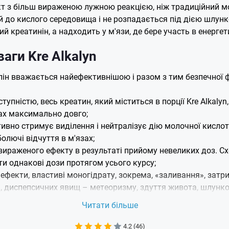
т з більш вираженою лужною реакцією, ніж традиційний мо
й до кислого середовища і не розпадається під дією шлун
ий креатинін, а надходить у м'язи, де бере участь в енерге
аги Kre Alkalyn
ін вважається найефективнішою і разом з тим безпечної 
пністю, весь креатин, який міститься в порції Kre Alkalyn,
зах максимально довго;
ивно стримує виділення і нейтралізує дію молочної кислот
олючі відчуття в м'язах;
ираженого ефекту в результаті прийому невеликих доз. Сх
и однакові дози протягом усього курсу;
 ефекти, властиві моногідрату, зокрема, «заливання», затр
м, диспепсичних явищ – метеоризму, здуття живота, шлунко
реатину моногідрату, вона економічніша, можна зменшити д
Читати більше
ж плюсами для спортсменів, що і креатин взагалі. Вона
ідвищує м'язову силу та витривалість, сприяє росту м'язов
4.2 (46)