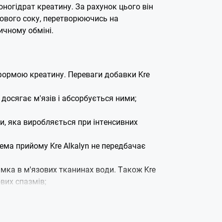
ногідрат креатину. За рахунок цього він
кового соку, перетворюючись на
тичному обміні.
формою креатину. Переваги добавки Kre
 досягає м'язів і абсорбується ними;
и, яка виробляється при інтенсивних
ема прийому Kre Alkalyn не передбачає
имка в м'язових тканинах води. Також Kre
вих спазмів;
озування.
ої