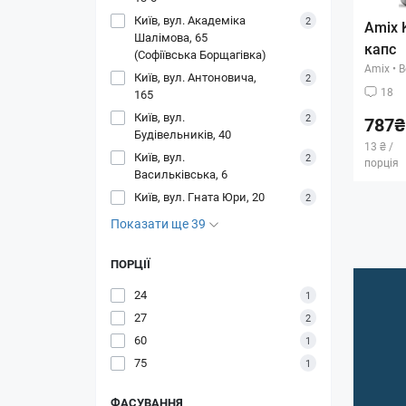
Київ, вул. Академіка
2
Amix K
Шалімова, 65
капс
(Софіївська Борщагівка)
Amix
•
В
Київ, вул. Антоновича,
2
18
165
Київ, вул.
2
787₴
Будівельників, 40
13 ₴ /
Київ, вул.
2
порція
Васильківська, 6
Київ, вул. Гната Юри, 20
2
Показати ще 39
ПОРЦІЇ
24
1
27
2
60
1
75
1
ФАСУВАННЯ