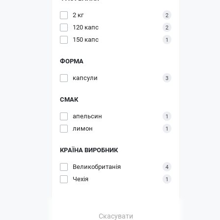
2 кг
2
120 капс
2
150 капс
1
ФОРМА
капсули
3
СМАК
апельсин
1
лимон
1
КРАЇНА ВИРОБНИК
Великобританія
4
Чехія
1
Скасувати