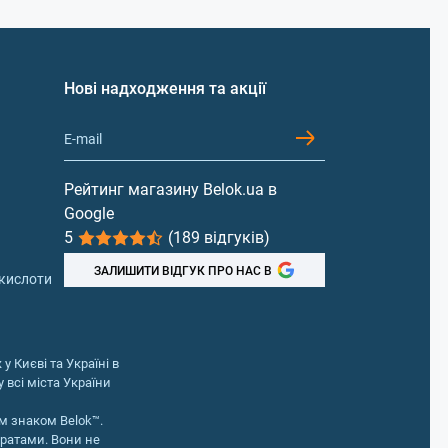
Нові надходження та акції
ь
Рейтинг магазину Belok.ua в
re Alkalyn в формі капсул – найзручніша
Google
5
(189 відгуків)
 в порції –1500 мг і 2500 мг (Mega Caps);
риймати по 1 капсулі, тобто 80 капсул – це
ЗАЛИШИТИ ВІДГУК ПРО НАС В
 кислоти
у Києві та Україні в
 всі міста України
середникам. Фахівці допоможуть підібрати
ити замовлення онлайн і забрати Kre
м знаком Belok™.
у, доставку Новою Поштою по Україні.
аратами. Вони не