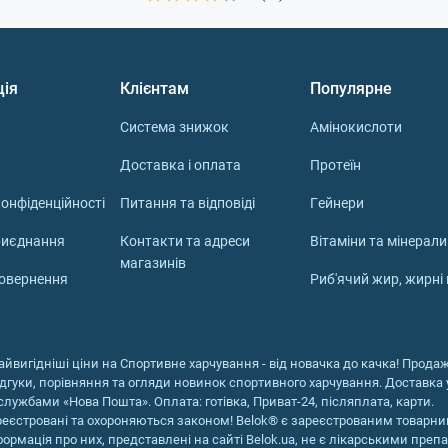
вищує вироблення гормонів, які стимулюють ріст м'язів, і
му росту перешкоджає. Також відзначається позитивний
ву систему, протизапальний ефект.
ція
Клієнтам
Популярне
Система знижок
Амінокислоти
анією Sci Fit ще в 2001 році, зараз цю добавку випускают
Доставка і оплата
Протеїн
придбали патент. У магазині Belok, зокрема, представлена ​​
Nutrition і Scitec Nutrition. Обидва виробники випускають K
онфіденційності
Питання та відповіді
Гейнери
міряти потрібну дозу:
риєднання
Контакти та адреси
Вітаміни та мінерали
 по 120 капсул (60 порцій) з різним вмістом діючої речовини
магазинів
utrition містить 1200 мг креалкаліну, виробник рекомендує п
повернення
Риб'ячий жир, жирні
а Україні
айвигідніші ціни на Спортивне харчування - від новачка до качка! Продаж 
ідгуки, порівняння та огляди новинок спортивного харчування. Доставка у
спортивне харчування за доступною ціною, без переплат по
службами «Нова Пошта». Оплата: готівка, Приват-24, післяплата, карти.
порції відповідав рівню вашої навантаження. Можна оформ
реєстровані та охороняються законом! Belok® є зареєстрованим товарни
агазинів Києва, а також замовити адресну доставку по міст
формація про них, представлені на сайті Belok.ua, не є лікарськими преп