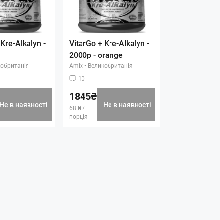
 Kre-Alkalyn -
VitarGo + Kre-Alkalyn -
2000р - orange
обританія
Amix
•
Великобританія
10
1845₴
Не в наявності
Не в наявності
68 ₴ /
порція