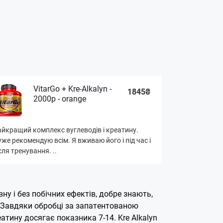
VitarGo + Kre-Alkalyn -
1845₴
2000р - orange
йкращий комплекс вуглеводів і креатину.
же рекомендую всім. Я вживаю його і під час і
сля тренування. ..
у і без побічних ефектів, добре знають,
. Завдяки обробці за запатентованою
атину досягає показника 7-14. Kre Alkalyn