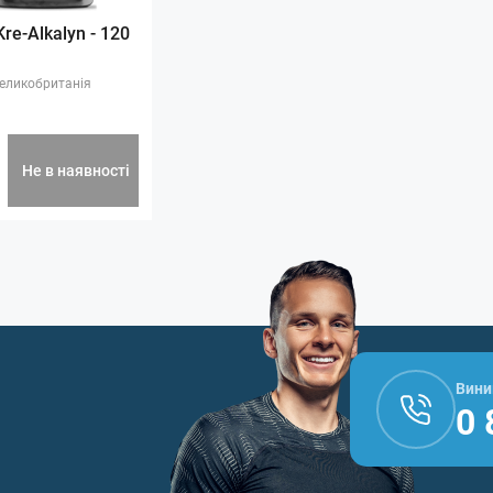
re-Alkalyn - 120
еликобританія
Не в наявності
Вини
0 