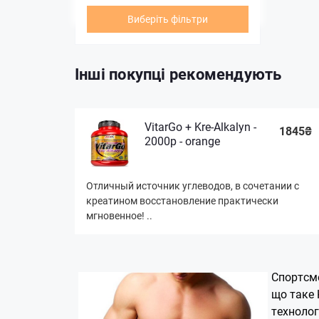
Виберіть фільтри
Інші покупці рекомендують
VitarGo + Kre-Alkalyn -
1845₴
2000р - orange
Отличный источник углеводов, в сочетании с
креатином восстановление практически
мгновенное! ..
Спортсме
що таке 
технолог