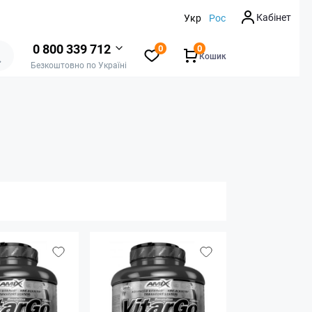
Кабінет
Укр
Рос
0 800 339 712
0
0
Кошик
Безкоштовно по Україні