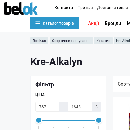
Контакти
Про нас
Доставка і опла
Акції
Бренди
М
Каталог товарів
Belok.ua
Спортивне харчування
Креатин
Kre-Alka
Kre-Alkalyn
Фільтр
Сорт
ЦІНА
-
₴