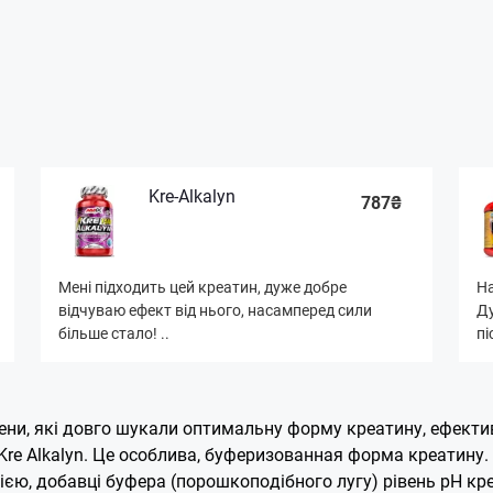
Kre-Alkalyn
787₴
Мені підходить цей креатин, дуже добре
На
відчуваю ефект від нього, насамперед сили
Ду
більше стало! ..
пі
ни, які довго шукали оптимальну форму креатину, ефективн
Kre Alkalyn. Це особлива, буферизованная форма креатину
ією, добавці буфера (порошкоподібного лугу) рівень pH кре