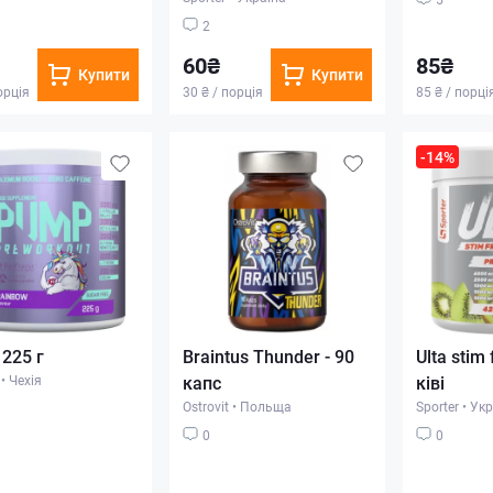
2
60₴
85₴
Купити
Купити
орція
30 ₴ / порція
85 ₴ / порці
-14%
225 г
Braintus Thunder - 90
Ulta stim 
•
Чехія
капс
ківі
Ostrovit
•
Польща
Sporter
•
Укр
0
0