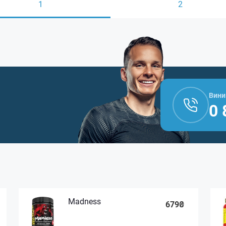
1
2
Вини
0 
Madness
679₴