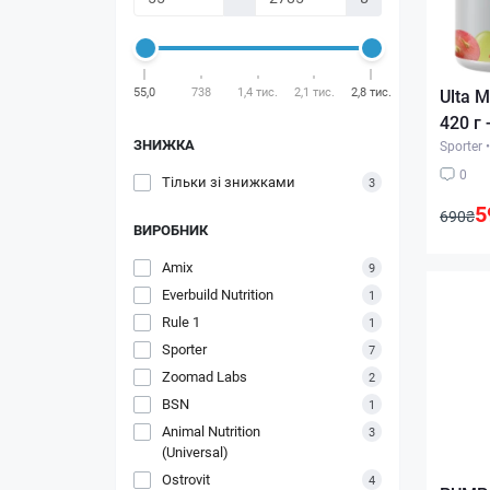
55,0
738
1,4 тис.
2,1 тис.
2,8 тис.
Ulta M
420 г 
ЗНИЖКА
Sporter
•
0
Тільки зі знижками
3
5
690₴
ВИРОБНИК
Amix
9
Everbuild Nutrition
1
Rule 1
1
Sporter
7
Zoomad Labs
2
BSN
1
Animal Nutrition
3
(Universal)
Ostrovit
4