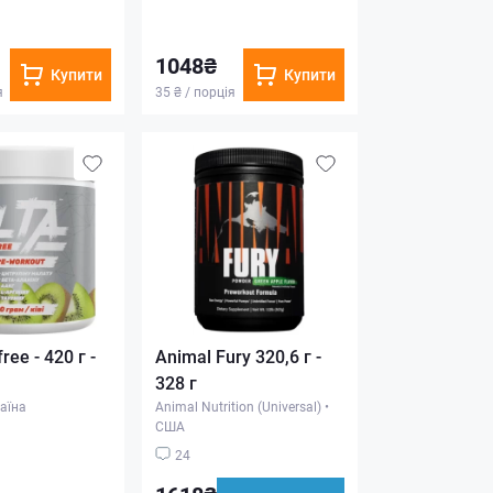
1048₴
Купити
Купити
я
35 ₴ / порція
free - 420 г -
Animal Fury 320,6 г -
328 г
аїна
Animal Nutrition (Universal)
•
США
24