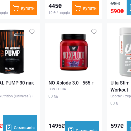
690₴
445₴
Купити
Купити
590₴
орція
10 ₴ / порція
L PUMP 30 пак
NO-Xplode 3.0 - 555 г
Ulta Stim
BSN
•
США
Workout -
utrition (Universal)
•
Sporter
•
Укр
36
8
₴
1495₴
597₴
Самовивіз
Самовивіз