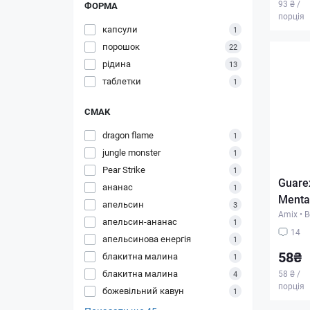
93 ₴ /
ФОРМА
порція
капсули
1
порошок
22
рідина
13
таблетки
1
СМАК
dragon flame
1
jungle monster
1
Pear Strike
1
Guare
ананас
1
Menta
апельсин
3
Amix
•
В
апельсин-ананас
1
14
апельсинова енергія
1
58₴
блакитна малина
1
блакитна малина
58 ₴ /
4
порція
божевільний кавун
1