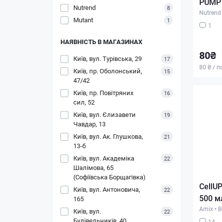
PUMP 
Nutrend
8
Nutrend
Mutant
1
1
НАЯВНІСТЬ В МАГАЗИНАХ
80₴
Київ, вул. Турівська, 29
17
80 ₴ / п
Київ, пр. Оболонський,
15
47/42
Київ, пр. Повітряних
16
сил, 52
Київ, вул. Єлизавети
19
Чавдар, 13
Київ, вул. Ак. Глушкова,
21
13-б
Київ, вул. Академіка
22
Шалімова, 65
(Софіївська Борщагівка)
CellUP
Київ, вул. Антоновича,
22
500 м
165
Amix
•
В
Київ, вул.
22
Будівельників, 40
14