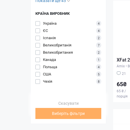
Показати ще 45
КРАЇНА ВИРОБНИК
Україна
4
ЄС
4
Іспанія
2
Великобританія
7
Великобритания
2
XFat 
Канада
1
Amix
•
В
Польща
4
21
США
5
Чехія
8
65₴
65 ₴ /
порція
Скасувати
Виберіть фільтри