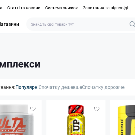
та
Статті та новини
Система знижок
Запитання та відповіді
агазини
омплекси
ування:
Популярні
Спочатку дешевше
Спочатку дорожче