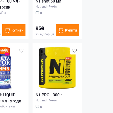
 - 100 мл -
N1 shot 60 мл
ерсик
Nutrend
•
Чехія
аїна
0
95₴
Купити
Купити
я
95 ₴ / порція
 LIQUID
N1 PRO - 300 г
 мл - ягоди
Nutrend
•
Чехія
обританія
8