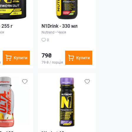
- 255 г
N1Drink - 330 мл
хія
Nutrend
•
Чехія
0
79₴
Купити
Купити
я
79 ₴ / порція