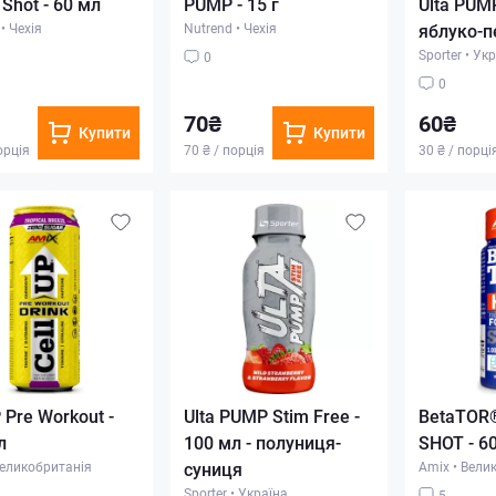
Shot - 60 мл
PUMP - 15 г
Ulta PUMP
•
Чехія
Nutrend
•
Чехія
яблуко-п
Sporter
•
Укр
0
0
70₴
60₴
Купити
Купити
орція
70 ₴ / порція
30 ₴ / порці
 Pre Workout -
Ulta PUMP Stim Free -
BetaTOR®
л
100 мл - полуниця-
SHOT - 60
еликобританія
суниця
Amix
•
Велик
Sporter
•
Україна
5