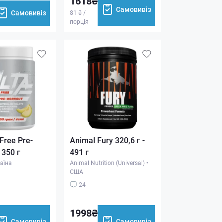
1618₴
Самовивіз
Самовивіз
81 ₴ /
порція
 Free Pre-
Animal Fury 320,6 г -
 350 г
491 г
аїна
Animal Nutrition (Universal)
•
США
24
1998₴
Самовивіз
Самовивіз