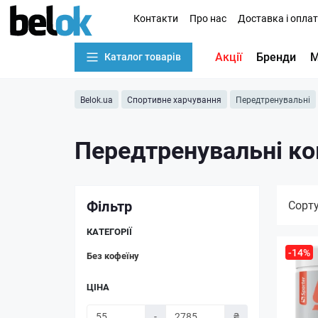
Контакти
Про нас
Доставка і опла
Акції
Бренди
М
Каталог товарів
Belok.ua
Спортивне харчування
Передтренувальні
Передтренувальні к
Фільтр
Сорт
КАТЕГОРІЇ
-14%
Без кофеїну
ЦІНА
-
₴