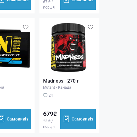
67 ₴ /
порція
Madness - 270 г
хія
Mutant
•
Канада
24
679₴
Самовивіз
Самовивіз
23 ₴ /
порція