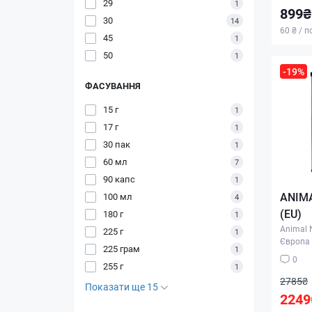
29
1
899₴
30
14
60 ₴ / п
45
1
50
1
-19%
ФАСУВАННЯ
15 г
1
17 г
1
30 пак
1
60 мл
7
90 капс
1
ANIMA
100 мл
4
(EU)
180 г
1
Animal N
225 г
1
Європа
225 грам
1
0
255 г
1
2785₴
Показати ще 15
2249