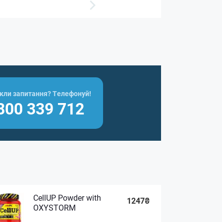
кли запитання? Телефонуй!
800 339 712
CellUP Powder with
1247₴
OXYSTORM