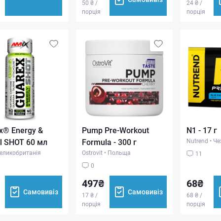
50 ₴ /
24 ₴ /
порція
порція
x® Energy &
Pump Pre-Workout
N1 - 17 г
l SHOT 60 мл
Formula - 300 г
Nutrend
•
Че
еликобританія
Ostrovit
•
Польща
11
0
497₴
68₴
Самовивіз
Самовивіз
17 ₴ /
68 ₴ /
порція
порція