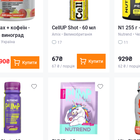
ax + кофеїн -
CellUP Shot - 60 мл
N1 255 г 
- виноград
Amix
•
Великобританія
Nutrend
•
Че
Україна
17
11
67₴
929₴
90₴
Купити
Купити
67 ₴ / порція
62 ₴ / порці