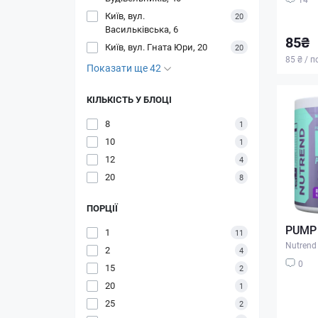
Київ, вул.
20
Васильківська, 6
85₴
Київ, вул. Гната Юри, 20
20
85 ₴ / п
Показати ще 42
КІЛЬКІСТЬ У БЛОЦІ
8
1
10
1
12
4
20
8
ПОРЦІЇ
PUMP 
1
11
Nutrend
2
4
0
15
2
20
1
25
2