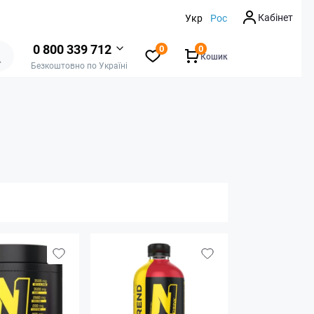
Кабінет
Укр
Рос
0 800 339 712
0
0
Кошик
Безкоштовно по Україні