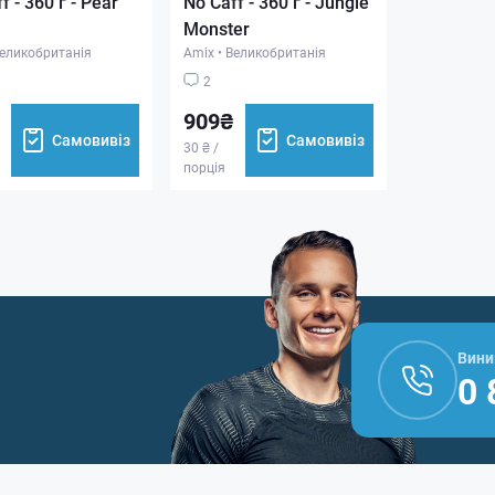
f - 360 г - Pear
No Caff - 360 г - Jungle
Monster
еликобританія
Amix
•
Великобританія
2
909₴
Самовивіз
Самовивіз
30 ₴ /
порція
Вини
0 