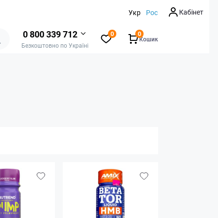
Кабінет
Укр
Рос
0 800 339 712
0
0
Кошик
Безкоштовно по Україні