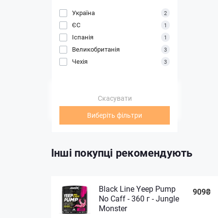
Україна
2
ЄС
1
Іспанія
1
Великобританія
3
Чехія
3
Скасувати
Виберіть фільтри
Інші покупці рекомендують
Black Line Yeep Pump
909₴
No Caff - 360 г - Jungle
Monster