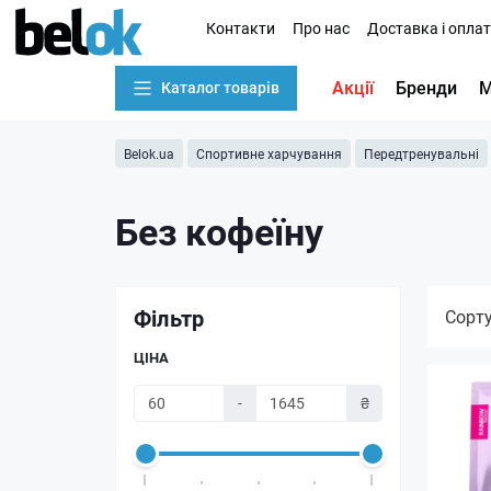
Контакти
Про нас
Доставка і опла
Акції
Бренди
М
Каталог товарів
Belok.ua
Спортивне харчування
Передтренувальні
Без кофеїну
Фільтр
Сорт
ЦІНА
-
₴