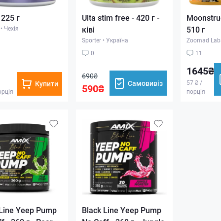
225 г
Ulta stim free - 420 г -
Moonstruc
•
Чехія
ківі
510 г
Sporter
•
Україна
Zoomad Lab
0
11
1645₴
690₴
Самовивіз
57 ₴ /
Купити
590₴
орція
порція
 Line Yeep Pump
Black Line Yeep Pump