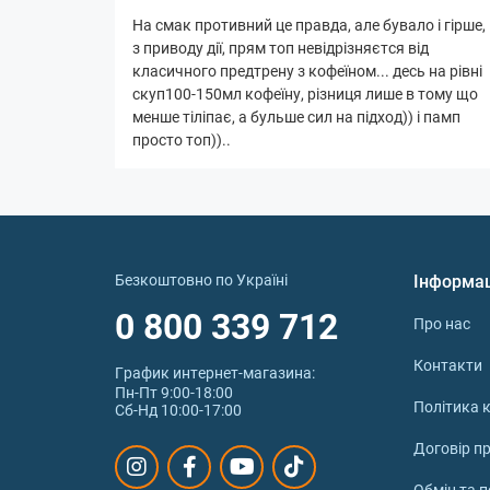
На смак противний це правда, але бувало і гірше,
з приводу дії, прям топ невідрізняєтся від
класичного предтрену з кофеїном... десь на рівні
скуп100-150мл кофеїну, різниця лише в тому що
менше тіліпає, а бульше сил на підход)) і памп
просто топ))..
Безкоштовно по Україні
Інформа
0 800 339 712
Про нас
Контакти
График интернет‑магазина:
Пн-Пт 9:00-18:00
Політика к
Сб-Нд 10:00-17:00
Договір п
Обмін та 