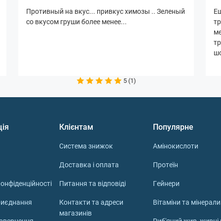
Противный на вкус... привкус химозы .. Зеленый
Ещ
со вкусом груши более менее...
тр
м
тр
шо
5 (1)
ція
Клієнтам
Популярне
Система знижок
Амінокислоти
Доставка і оплата
Протеїн
онфіденційності
Питання та відповіді
Гейнери
риєднання
Контакти та адреси
Вітаміни та мінерали
магазинів
повернення
Риб'ячий жир, жирні