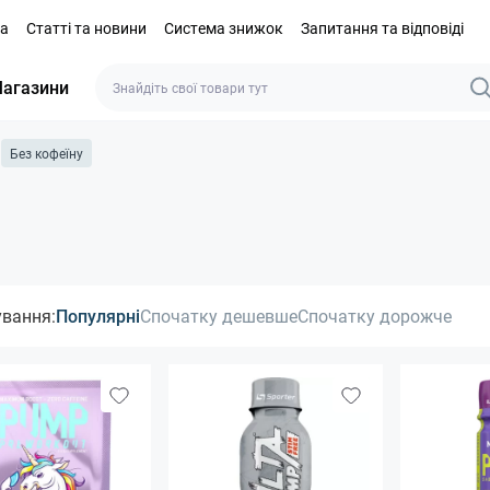
та
Статті та новини
Система знижок
Запитання та відповіді
агазини
Без кофеїну
ування:
Популярні
Спочатку дешевше
Спочатку дорожче