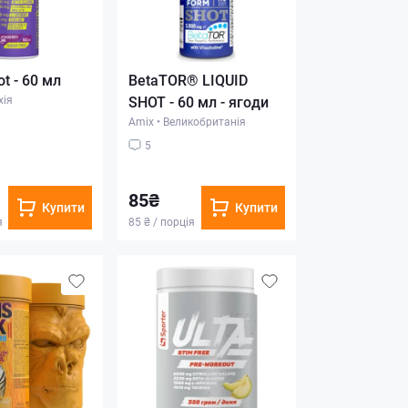
t - 60 мл
BetaTOR® LIQUID
хія
SHOT - 60 мл - ягоди
Amix
•
Великобританія
5
85₴
Купити
Купити
я
85 ₴ / порція