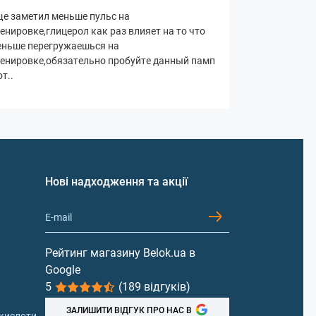
е заметил меньше пульс на
енировке,глицерол как раз влияет на то что
еньше перегружаешься на
енировке,обязательно пробуйте данный памп
т..
Нові надходження та акції
Рейтинг магазину Belok.ua в
Google
5
(189 відгуків)
ЗАЛИШИТИ ВІДГУК ПРО НАС В
 кислоти