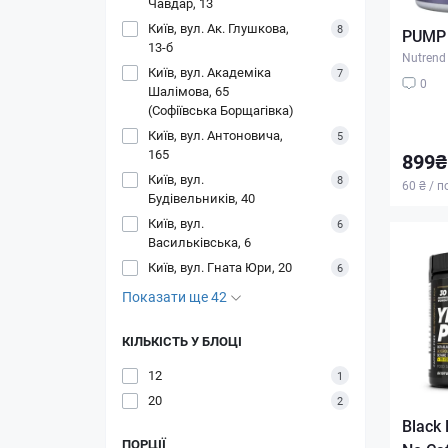
Чавдар, 13
Київ, вул. Ак. Глушкова,
8
PUMP 
13-б
Nutrend
Київ, вул. Академіка
7
0
Шалімова, 65
(Софіївська Борщагівка)
Київ, вул. Антоновича,
5
165
899₴
Київ, вул.
8
60 ₴ / п
Будівельників, 40
Київ, вул.
6
Васильківська, 6
Київ, вул. Гната Юри, 20
6
Показати ще 42
КІЛЬКІСТЬ У БЛОЦІ
12
1
20
2
Black
ПОРЦІЇ