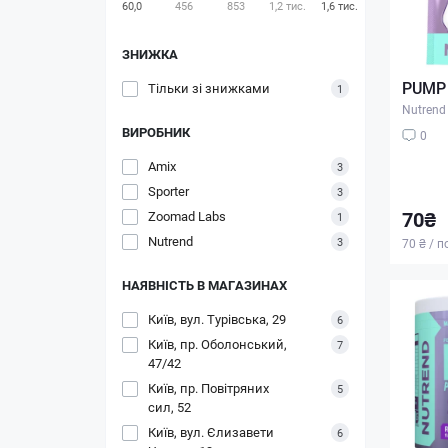
60,0
456
853
1,2 тис.
1,6 тис.
ЗНИЖКА
PUMP 
Тільки зі знижками
1
Nutrend
ВИРОБНИК
0
Amix
3
Sporter
3
70₴
Zoomad Labs
1
Nutrend
3
70 ₴ / п
НАЯВНІСТЬ В МАГАЗИНАХ
Київ, вул. Турівська, 29
6
Київ, пр. Оболонський,
7
47/42
Київ, пр. Повітряних
5
сил, 52
Київ, вул. Єлизавети
6