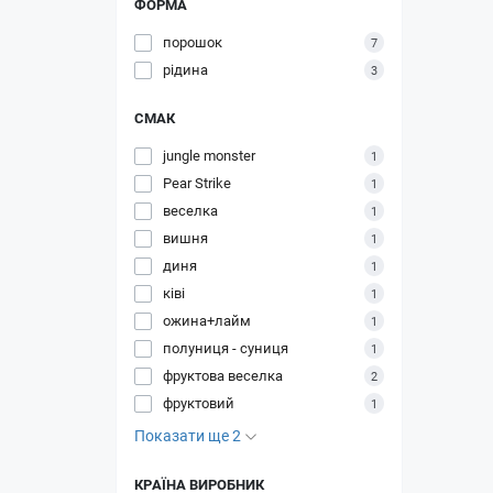
ФОРМА
порошок
7
рідина
3
СМАК
jungle monster
1
Pear Strike
1
веселка
1
вишня
1
диня
1
ківі
1
ожина+лайм
1
полуниця - суниця
1
фруктова веселка
2
фруктовий
1
Показати ще 2
КРАЇНА ВИРОБНИК