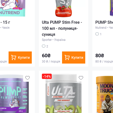
- 15 г
Ulta PUMP Stim Free -
PUMP Sho
•
Чехія
100 мл - полуниця-
Nutrend
•
Че
суниця
1
Sporter
•
Україна
2
60₴
80₴
Купити
Купити
орція
30 ₴ / порція
80 ₴ / порці
-14%