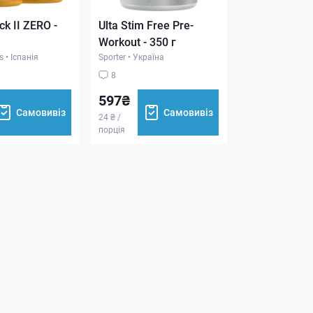
k II ZERO -
Ulta Stim Free Pre-
Workout - 350 г
s
•
Іспанія
Sporter
•
Україна
8
597₴
Самовивіз
Самовивіз
24 ₴ /
порція