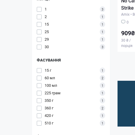
No Caf
Strike
1
3
Amix
•
В
2
1
0
15
1
25
909₴
1
29
1
30 ₴ /
порція
30
3
ФАСУВАННЯ
15 г
1
60 мл
2
100 мл
1
225 грам
1
350 г
1
360 г
2
420 г
1
510 г
1