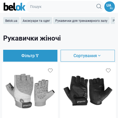
UA
RU
Belok.ua
Аксесуари та одяг
Рукавички для тренажерного залу
Рук
Рукавички жіночі
Фільтр
Сортування