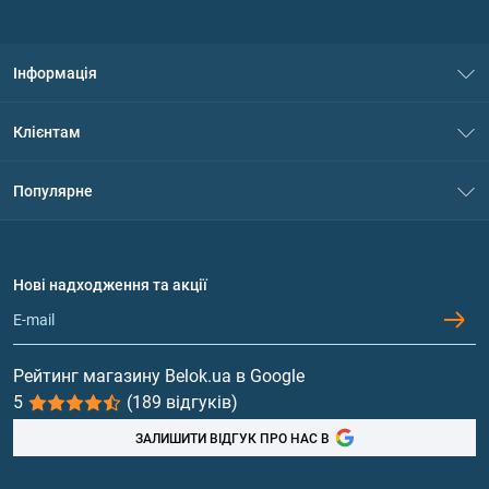
Інформація
Про нас
Клієнтам
Контакти
Система знижок
Популярне
Політика конфіденційності
Доставка і оплата
Амінокислоти
Договір приєднання
Питання та відповіді
Протеїн
Нові надходження та акції
Обмін та повернення
Контакти та адреси магазинів
Гейнери
Вітаміни та мінерали
Рейтинг магазину Belok.ua в Google
5
(189 відгуків)
Риб'ячий жир, жирні кислоти
ЗАЛИШИТИ ВІДГУК ПРО НАС В