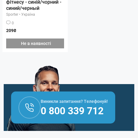
фітнесу - синій/чорний -
синий/черный
Sporter
•
Україна
0
209₴
Не в наявності
Виникли запитання? Телефонуй!
0 800 339 712