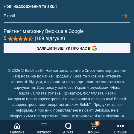
Протеїн
Нові надходження та акції
Обмін та повернення
Контакти та адреси магазинів
Гейнери
Вітаміни та мінерали
Рейтинг магазину Belok.ua в Google
5
(189 відгуків)
Риб'ячий жир, жирні кислоти
ЗАЛИШИТИ ВІДГУК ПРО НАС В
© 2026 © Belok.ua® - Найвигідніші ціни на Спортивне харчування
- від новачка до качка! Продаж у Києві та Україні в інтернет-
магазині. Відгуки, порівняння та огляди новинок спортивного
харчування. Доставка у всі міста України службами «Нова
Пошта». Оплата: готівка, Приват-24, післяплата, карти.
Авторські права зареєстровані та охороняються законом! Belok®
є зареєстрованим товарним знаком Belok™. Продукти та вся
інформація про них, представлені на сайті Belok.ua, не є
лікарськими препаратами. Вони не призначені для лікування,
зняття симптомів та запобігання хворобам.
0
Інтернет магазин Belok.ua
››
Інтернет магазин спортивного
Головна
Каталог
AI чат
Кошик
Більше
харчування