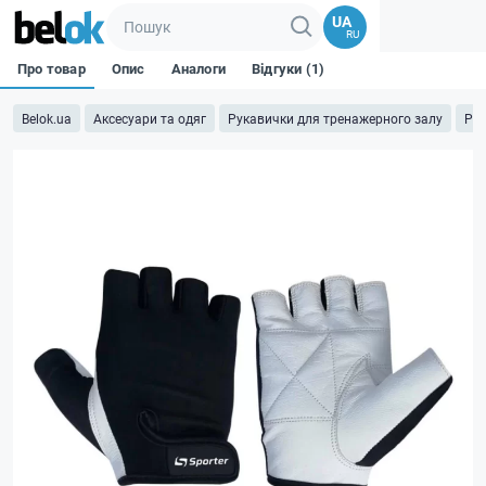
UA
RU
Про товар
Опис
Аналоги
Відгуки (1)
Belok.ua
Аксесуари та одяг
Рукавички для тренажерного залу
Рук