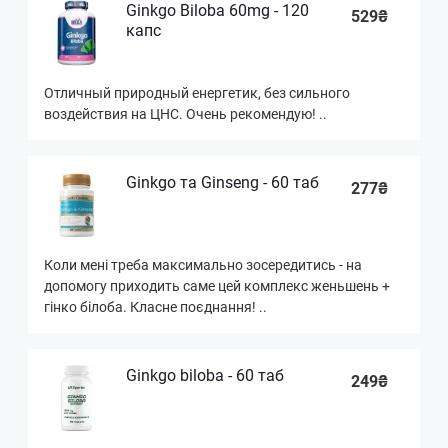
Ginkgo Biloba 60mg - 120
529₴
капс
Отличный природный енергетик, без сильного
воздействия на ЦНС. Очень рекомендую! ..
Ginkgo та Ginseng - 60 таб
277₴
Коли мені треба максимально зосередитись - на
допомогу приходить саме цей комплекс женьшень +
гінко білоба. Класне поєднання! ..
Ginkgo biloba - 60 таб
249₴