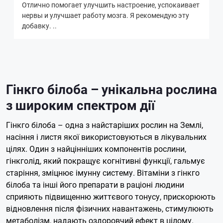
Отлично помогает улучшить настроение, успокаивает
нервы и улучшает работу мозга. Я рекомендую эту
добавку. ..
Гінкго білоба – унікальна рослина
з широким спектром дії
Гінкго білоба – одна з найстаріших рослин на Землі,
насіння і листя якої використовуються в лікувальних
цілях. Один з найцінніших компонентів рослини,
гінкголід, який покращує когнітивні функції, гальмує
старіння, зміцнює імунну систему. Вітаміни з гінкго
білоба та інші його препарати в раціоні людини
сприяють підвищенню життєвого тонусу, прискорюють
відновлення після фізичних навантажень, стимулюють
метаболізм, надають оздоровчий ефект в цілому.