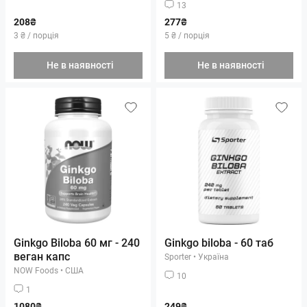
13
208₴
277₴
3 ₴ / порція
5 ₴ / порція
Не в наявності
Не в наявності
Ginkgo Biloba 60 мг - 240
Ginkgo biloba - 60 таб
веган капс
Sporter
•
Україна
NOW Foods
•
США
10
1
1080₴
249₴