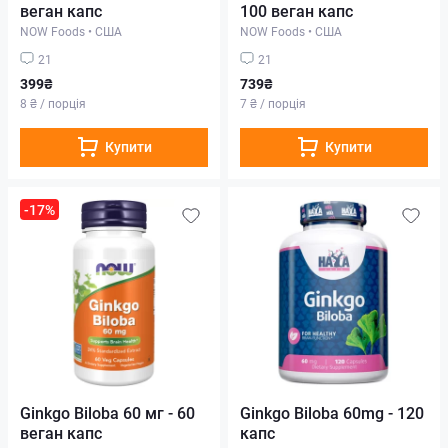
веган капс
100 веган капс
NOW Foods
•
США
NOW Foods
•
США
21
21
399₴
739₴
8 ₴ / порція
7 ₴ / порція
Купити
Купити
-17%
Ginkgo Biloba 60 мг - 60
Ginkgo Biloba 60mg - 120
веган капс
капс