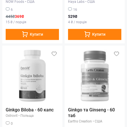
NOW Foods
•
США
Haya Labs
•
США
6
16
445₴
369₴
529₴
15 ₴ / порція
4 ₴ / порція
Купити
Купити
Ginkgo Biloba - 60 капс
Ginkgo та Ginseng - 60
таб
Ostrovit
•
Польща
Earths Creation
•
США
0