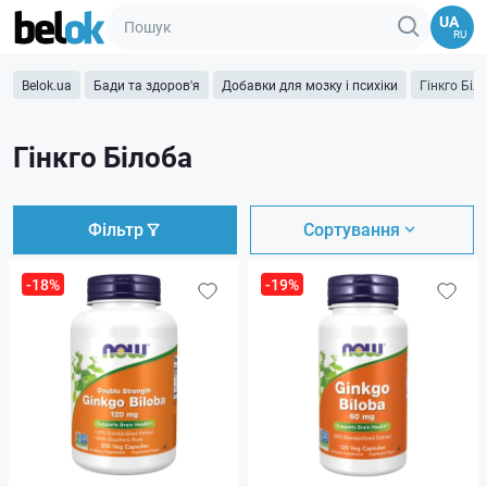
UA
RU
Belok.ua
Бади та здоров'я
Добавки для мозку і психіки
Гінкго Біл
Гінкго Білоба
Фільтр
Сортування
-18%
-19%