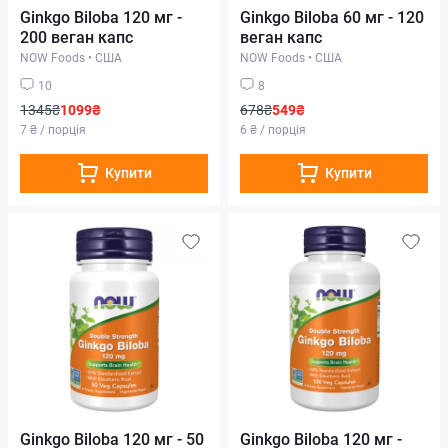
Ginkgo Biloba 120 мг -
Ginkgo Biloba 60 мг - 120
200 веган капс
веган капс
NOW Foods
•
США
NOW Foods
•
США
10
8
1345₴
1099₴
678₴
549₴
7 ₴ / порція
6 ₴ / порція
Купити
Купити
Ginkgo Biloba 120 мг - 50
Ginkgo Biloba 120 мг -