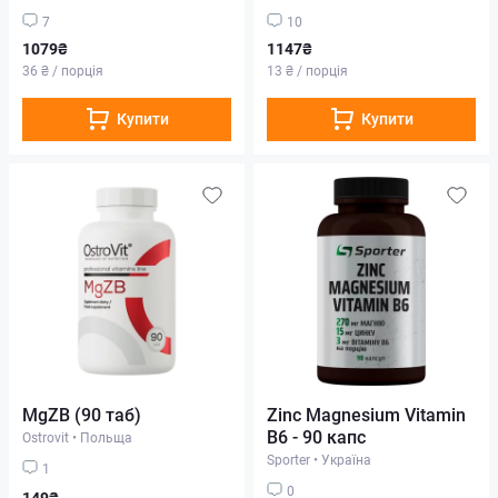
7
10
1079₴
1147₴
36 ₴ / порція
13 ₴ / порція
Купити
Купити
MgZB (90 таб)
Zinc Magnesium Vitamin
B6 - 90 капс
Ostrovit
•
Польща
Sporter
•
Україна
1
0
149₴