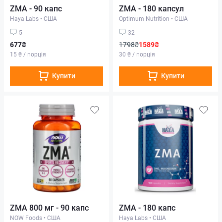
ZMA - 90 капс
ZMA - 180 капсул
Haya Labs
•
США
Optimum Nutrition
•
США
5
32
677₴
1798₴
1589₴
15 ₴ / порція
30 ₴ / порція
Купити
Купити
ZMA 800 мг - 90 капс
ZMA - 180 капс
NOW Foods
•
США
Haya Labs
•
США