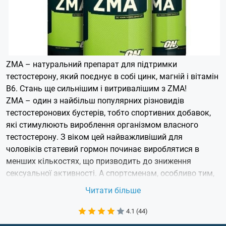
ZMA – натуральний препарат для підтримки
тестостерону, який поєднує в собі цинк, магній і вітамін
В6. Стань ще сильнішим і витривалішим з ZMA!
ZMA – один з найбільш популярних різновидів
тестостеронових бустерів, тобто спортивних добавок,
які стимулюють вироблення організмом власного
тестостерону. З віком цей найважливіший для
чоловіків статевий гормон починає вироблятися в
менших кількостях, що призводить до зниження
сексуальної активності. А спортсменам, особливо тим,
хто займається бодібілдінгом, тестостерон необхідний
Читати більше
для нарощування м'язів. Можна компенсувати дефіцит
власного тестостерону прийомом синтетичних
4.1 (44)
стероїдів, а можна впливати на організм, щоб він