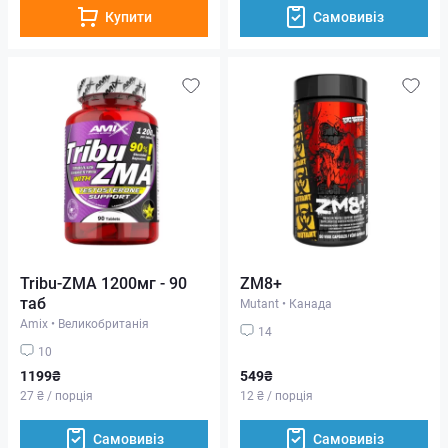
Купити
Самовивіз
Tribu-ZMA 1200мг - 90
ZM8+
таб
Mutant
•
Канада
Amix
•
Великобританія
14
10
1199₴
549₴
27 ₴ / порція
12 ₴ / порція
Самовивіз
Самовивіз