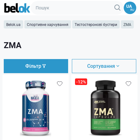
UA
RU
Belok.ua
Спортивне харчування
Тестостеронові бустери
ZMA
ZMA
Фільтр
Сортування
-12%