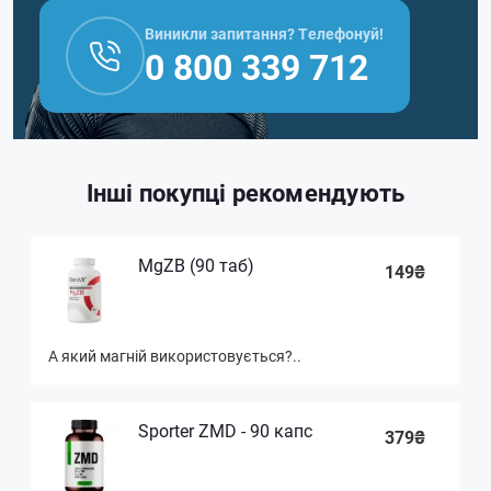
Виникли запитання? Телефонуй!
0 800 339 712
Інші покупці рекомендують
MgZB (90 таб)
149₴
А який магній використовується?..
Sporter ZMD - 90 капс
379₴