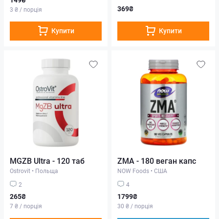
369₴
3 ₴ / порція
Купити
Купити
MGZB Ultra - 120 таб
ZMA - 180 веган капс
Ostrovit
•
Польща
NOW Foods
•
США
2
4
265₴
1799₴
7 ₴ / порція
30 ₴ / порція