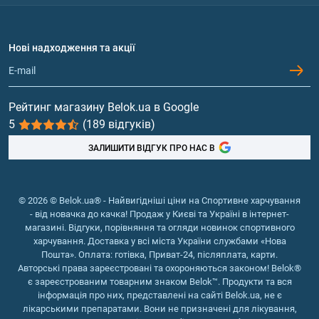
Доставка і оплата
Кожен компонент ЗМА відіграє свою роль в організмі.
Амінокислоти
Договір приєднання
Цинк:
Питання та відповіді
Протеїн
є потужним антиоксидантом, важливий для
Нові надходження та акції
Обмін та повернення
Контакти та адреси магазинів
роботи імунної системи;
Гейнери
входить до складу багатьох ферментів, які
необхідні для протікання в організмі
Вітаміни та мінерали
Рейтинг магазину Belok.ua в Google
різноманітних біохімічних реакцій, в тому числі
5
(189 відгуків)
Риб'ячий жир, жирні кислоти
процесів синтезу білка і статевих гормонів;
як компонент анаболічних гормонів важливий для
ЗАЛИШИТИ ВІДГУК ПРО НАС В
набору м'язової маси;
підвищує статичну витривалість і ефективність
анаеробних навантажень;
© 2026 © Belok.ua® - Найвигідніші ціни на Спортивне харчування
- від новачка до качка! Продаж у Києві та Україні в інтернет-
доведено, що інтенсивні фізичні навантаження
магазині. Відгуки, порівняння та огляди новинок спортивного
супроводжуються підвищеною витратою цинку і
харчування. Доставка у всі міста України службами «Нова
падінням рівня тестостерону. У бодібілдерів
Пошта». Оплата: готівка, Приват-24, післяплата, карти.
добова потреба в цинку зростає до 30 мг, покрити
Авторські права зареєстровані та охороняються законом! Belok®
є зареєстрованим товарним знаком Belok™. Продукти та вся
її можуть добавки типу ZMA.
інформація про них, представлені на сайті Belok.ua, не є
Магній:
лікарськими препаратами. Вони не призначені для лікування,
необхідний для повноцінного кровопостачання