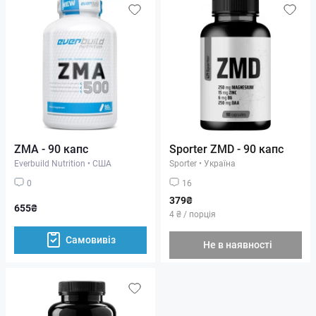
ZMA - 90 капс
Sporter ZMD - 90 капс
Everbuild Nutrition
•
США
Sporter
•
Україна
0
16
379₴
655₴
4 ₴ / порція
Самовивіз
Не в наявності