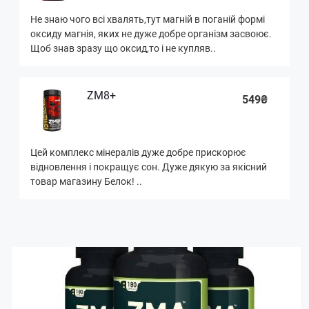
Не знаю чого всі хвалять,тут магній в поганій формі
оксиду магнія, яких не дуже добре організм засвоює.
Щоб знав зразу що оксид,то і не купляв..
ZM8+
549₴
Цей комплекс мінералів дуже добре прискорює
відновлення і покращує сон. Дуже дякую за якісний
товар магазину Белок! ..