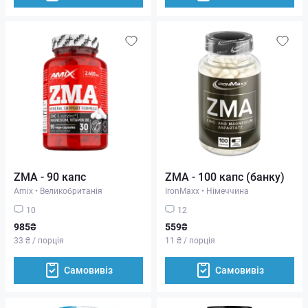
ZMA - 90 капс
ZMA - 100 капс (банку)
Amix
•
Великобританія
IronMaxx
•
Німеччина
10
12
985₴
559₴
33 ₴ / порція
11 ₴ / порція
Самовивіз
Самовивіз