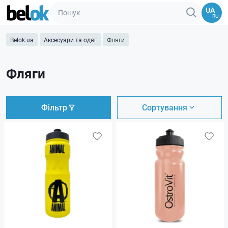
UA
RU
Belok.ua
Аксесуари та одяг
Фляги
Фляги
Фільтр
Сортування