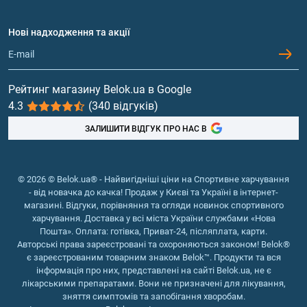
Договір приєднання
Питання та відповіді
Протеїн
Нові надходження та акції
Обмін та повернення
Контакти та адреси магазинів
Гейнери
Вітаміни та мінерали
Рейтинг магазину Belok.ua в Google
4.3
(340 відгуків)
Риб'ячий жир, жирні кислоти
ЗАЛИШИТИ ВІДГУК ПРО НАС В
© 2026 © Belok.ua® - Найвигідніші ціни на Спортивне харчування
- від новачка до качка! Продаж у Києві та Україні в інтернет-
магазині. Відгуки, порівняння та огляди новинок спортивного
харчування. Доставка у всі міста України службами «Нова
Пошта». Оплата: готівка, Приват-24, післяплата, карти.
Авторські права зареєстровані та охороняються законом! Belok®
є зареєстрованим товарним знаком Belok™. Продукти та вся
інформація про них, представлені на сайті Belok.ua, не є
лікарськими препаратами. Вони не призначені для лікування,
зняття симптомів та запобігання хворобам.