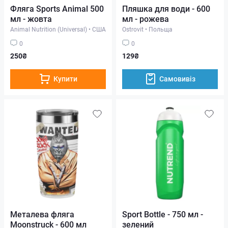
Фляга Sports Animal 500
Пляшка для води - 600
мл - жовта
мл - рожева
Animal Nutrition (Universal)
•
США
Ostrovit
•
Польща
0
0
250₴
129₴
Купити
Самовивіз
Металева фляга
Sport Bottle - 750 мл -
Moonstruck - 600 мл
зелений