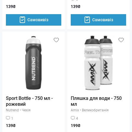
139₴
139₴
Самовивіз
Самовивіз
Sport Bottle - 750 мл -
Пляшка для води - 750
рожевий
мл
Nutrend
•
Чехія
Amix
•
Великобританія
1
4
139₴
199₴