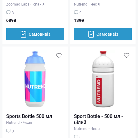
Zoomad Labs
•
Іспанія
Nutrend
•
Чехія
3
0
689₴
139₴
Самовивіз
Самовивіз
Sports Bottle 500 мл
Sport Bottle - 500 мл -
білий
Nutrend
•
Чехія
Nutrend
•
Чехія
0
0