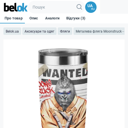
UA
RU
Про товар
Опис
Аналоги
Відгуки (3)
Belok.ua
Аксесуари та одяг
Фляги
Металева фляга Moonstruck - 6