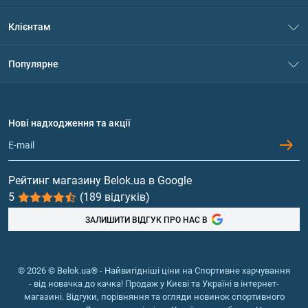
Про нас
Клієнтам
Контакти
Система знижок
Популярне
Політика конфіденційності
Доставка і оплата
Амінокислоти
Договір приєднання
Питання та відповіді
Протеїн
Нові надходження та акції
Обмін та повернення
Контакти та адреси магазинів
Гейнери
Вітаміни та мінерали
Рейтинг магазину Belok.ua в Google
5
(189 відгуків)
Риб'ячий жир, жирні кислоти
ЗАЛИШИТИ ВІДГУК ПРО НАС В
© 2026 © Belok.ua® - Найвигідніші ціни на Спортивне харчування
- від новачка до качка! Продаж у Києві та Україні в інтернет-
магазині. Відгуки, порівняння та огляди новинок спортивного