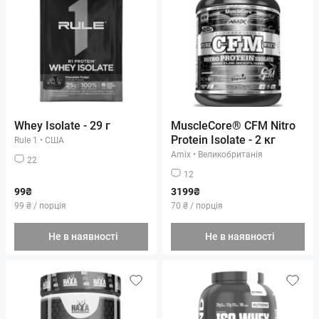
Whey Isolate - 29 г
MuscleCore® CFM Nitro
Protein Isolate - 2 кг
Rule 1
•
США
Amix
•
Великобританія
22
12
99₴
3199₴
99 ₴ / порція
70 ₴ / порція
Не в наявності
Не в наявності