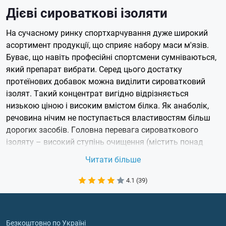
Дієві сироваткові ізоляти
На сучасному ринку спортхарчування дуже широкий
асортимент продукції, що сприяє набору маси м'язів.
Буває, що навіть професійні спортсмени сумніваються,
який препарат вибрати. Серед цього достатку
протеїнових добавок можна виділити сироватковий
ізолят. Такий концентрат вигідно відрізняється
низькою ціною і високим вмістом білка. Як анаболік,
речовина нічим не поступається властивостям більш
дорогих засобів. Головна перевага сироваткового
ізоляту – високий ступінь очищення (містить понад
89% білка) і майже повна відсутність жирів, лактози і
Читати більше
холестерину.
4.1 (39)
Технологія виробництва
Виготовляють ізолят з сироватки методом виділення
сироваткового протеїну. Це робиться за допомогою
Безкоштовно по Україні