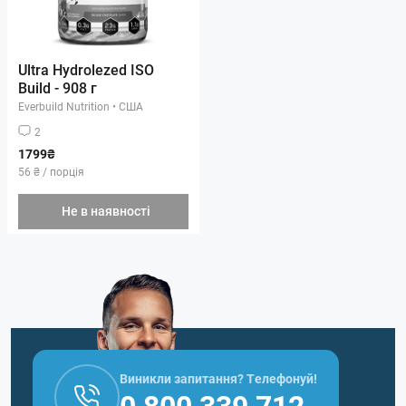
Ultra Hydrolezed ISO
Build - 908 г
Everbuild Nutrition
•
США
2
1799₴
56 ₴ / порція
Не в наявності
Виникли запитання? Телефонуй!
0 800 339 712