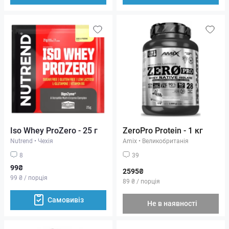
Iso Whey ProZero - 25 г
ZeroPro Protein - 1 кг
Nutrend
•
Чехія
Amix
•
Великобританія
8
39
99₴
2595₴
99 ₴ / порція
89 ₴ / порція
Самовивіз
Не в наявності