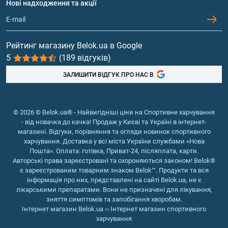
Нові надходження та акції
Обмін та повернення
зміцнює імунітет. Поєднуючи регулярний прийом
Контакти та адреси магазинів
Гейнери
ізоляту з тренувальним заняттями, можна досягти
швидкого набору м'язової маси.
Вітаміни та мінерали
Рейтинг магазину Belok.ua в Google
Переваги ізоляту і його вплив на організм
5
(189 відгуків)
Риб'ячий жир, жирні кислоти
ЗАЛИШИТИ ВІДГУК ПРО НАС В
Головним чином сироватковий протеїн застосовується
для набору об’єму м'язів. Однак, завдяки високій
концентрації амінокислот в ізолятах прискорюються
© 2026 © Belok.ua® - Найвигідніші ціни на Спортивне харчування
метаболічні процеси в клітинах м'язових тканин. А ще
- від новачка до качка! Продаж у Києві та Україні в інтернет-
ці органічні сполуки є цеглинами для відновлення
магазині. Відгуки, порівняння та огляди новинок спортивного
тканин і енергетичним джерелом для нормальної
харчування. Доставка у всі міста України службами «Нова
життєдіяльності м'язів. Засвоєння речовини
Пошта». Оплата: готівка, Приват-24, післяплата, карти.
Авторські права зареєстровані та охороняються законом! Belok®
відбувається швидко, сироватковий протеїн
є зареєстрованим товарним знаком Belok™. Продукти та вся
гіпоалергенний, його рекомендують вживати навіть
інформація про них, представлені на сайті Belok.ua, не є
тим спортсменам, що страждають непереносимістю
лікарськими препаратами. Вони не призначені для лікування,
лактози (молочного цукру). Серед бодібілдерів ізолят
зняття симптомів та запобігання хворобам.
Інтернет магазин Belok.ua
››
Інтернет магазин спортивного
протеїну користується попитом, так як він активізує
харчування
анаболічні реакції та пригнічує катаболічні. Прийом