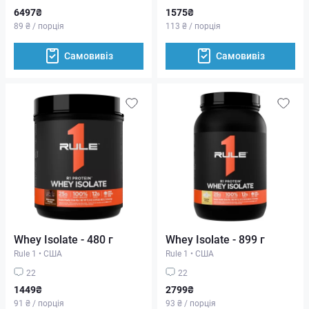
6497₴
1575₴
89 ₴ / порція
113 ₴ / порція
Самовивіз
Самовивіз
Whey Isolate - 480 г
Whey Isolate - 899 г
Rule 1
•
США
Rule 1
•
США
22
22
1449₴
2799₴
91 ₴ / порція
93 ₴ / порція