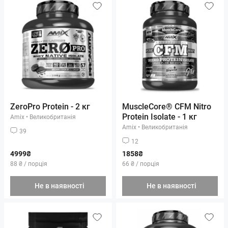
ZeroPro Protein - 2 кг
MuscleCore® CFM Nitro
Protein Isolate - 1 кг
Amix
•
Великобританія
Amix
•
Великобританія
39
12
4999₴
1858₴
88 ₴ / порція
66 ₴ / порція
Не в наявності
Не в наявності