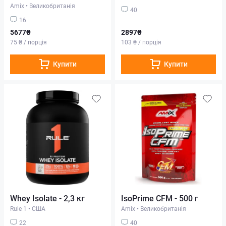
Amix
•
Великобританія
40
16
5677₴
2897₴
75 ₴ / порція
103 ₴ / порція
Купити
Купити
Whey Isolate - 2,3 кг
IsoPrime CFM - 500 г
Rule 1
•
США
Amix
•
Великобританія
22
40