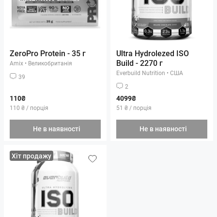
ZeroPro Protein - 35 г
Ultra Hydrolezed ISO
Build - 2270 г
Amix
•
Великобританія
Everbuild Nutrition
•
США
39
2
110₴
4099₴
110 ₴ / порція
51 ₴ / порція
Не в наявності
Не в наявності
Хіт продажу