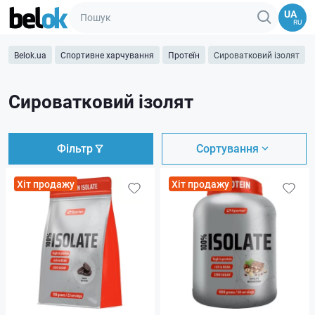
UA
RU
Belok.ua
Спортивне харчування
Протеїн
Сироватковий ізолят
Сироватковий ізолят
Фільтр
Сортування
Хіт продажу
Хіт продажу