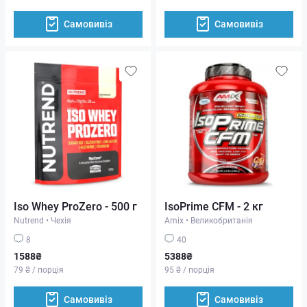
Самовивіз
Самовивіз
Iso Whey ProZero - 500 г
IsoPrime CFM - 2 кг
Nutrend
•
Чехія
Amix
•
Великобританія
8
40
1588₴
5388₴
79 ₴ / порція
95 ₴ / порція
Самовивіз
Самовивіз