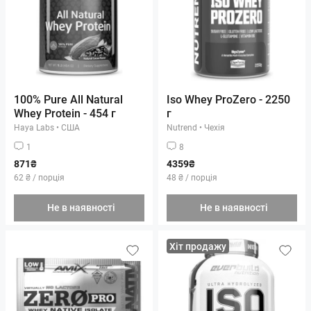
100% Pure All Natural
Iso Whey ProZero - 2250
Whey Protein - 454 г
г
Haya Labs
•
США
Nutrend
•
Чехія
1
8
871₴
4359₴
62 ₴ / порція
48 ₴ / порція
Не в наявності
Не в наявності
Хіт продажу