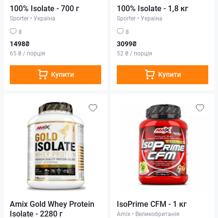
100% Isolate - 700 г
100% Isolate - 1,8 кг
Sporter
•
Україна
Sporter
•
Україна
8
8
1498₴
3099₴
65 ₴ / порція
52 ₴ / порція
Купити
Купити
Amix Gold Whey Protein
IsoPrime CFM - 1 кг
Isolate - 2280 г
Amix
•
Великобританія