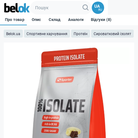
UA
RU
Про товар
Опис
Склад
Аналоги
Відгуки (8)
Belok.ua
Спортивне харчування
Протеїн
Сироватковий ізолят