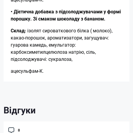
• Дієтична добавка з підсолоджувачами у формі
порошку. Зі смаком шоколаду з бананом.
Склад:
ізолят сироваткового білка ( молоко),
какао-порошок, ароматизатори, загущувач:
гуарова камедь, емульгатор:
карбоксиметилцелюлоза натрію, сіль,
підсолоджувачі: сукралоза,
ацесульфам-К.
Відгуки
8