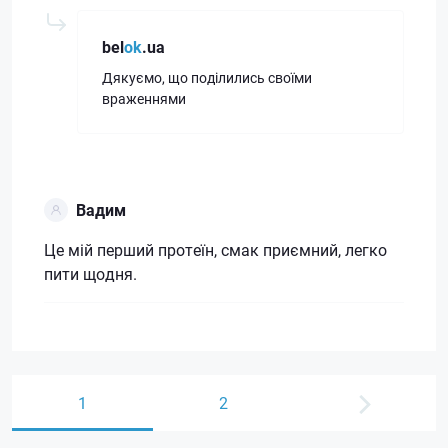
bel
ok
.ua
Дякуємо, що поділились своїми
враженнями
Вадим
Це мій перший протеїн, смак приємний, легко
пити щодня.
1
2