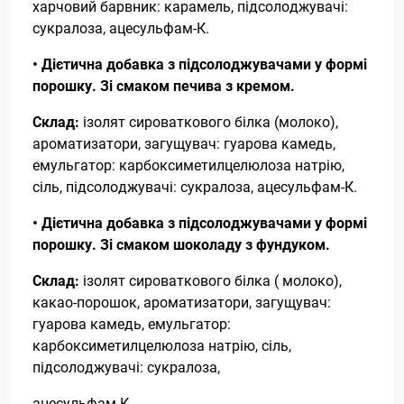
харчовий барвник: карамель, підсолоджувачі:
сукралоза, ацесульфам-К.
• Дієтична добавка з підсолоджувачами у формі
порошку. Зі смаком печива з кремом.
Склад:
ізолят сироваткового білка (молоко),
ароматизатори, загущувач: гуарова камедь,
емульгатор: карбоксиметилцелюлоза натрію,
сіль, підсолоджувачі: сукралоза, ацесульфам-К.
• Дієтична добавка з підсолоджувачами у формі
порошку. Зі смаком шоколаду з фундуком.
Склад:
ізолят сироваткового білка ( молоко),
какао-порошок, ароматизатори, загущувач:
гуарова камедь, емульгатор:
карбоксиметилцелюлоза натрію, сіль,
підсолоджувачі: сукралоза,
ацесульфам-К.