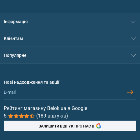
Інформація
Про нас
Клієнтам
Контакти
Система знижок
Популярне
Політика конфіденційності
Доставка і оплата
Амінокислоти
Договір приєднання
Питання та відповіді
Протеїн
Нові надходження та акції
Обмін та повернення
Контакти та адреси магазинів
Гейнери
Вітаміни та мінерали
Рейтинг магазину Belok.ua в Google
5
(189 відгуків)
Риб'ячий жир, жирні кислоти
ЗАЛИШИТИ ВІДГУК ПРО НАС В