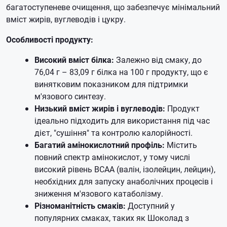
багатоступеневе очищення, що забезпечує мінімальний
вміст жирів, вуглеводів і цукру.
Особливості продукту:
Високий вміст білка:
Залежно від смаку, до
76,04 г – 83,09 г білка на 100 г продукту, що є
винятковим показником для підтримки
м'язового синтезу.
Низький вміст жирів і вуглеводів:
Продукт
ідеально підходить для використання під час
дієт, "сушіння" та контролю калорійності.
Багатий амінокислотний профіль:
Містить
повний спектр амінокислот, у тому числі
високий рівень BCAA (валін, ізолейцин, лейцин),
необхідних для запуску анаболічних процесів і
зниження м'язового катаболізму.
Різноманітність смаків:
Доступний у
популярних смаках, таких як Шоколад з