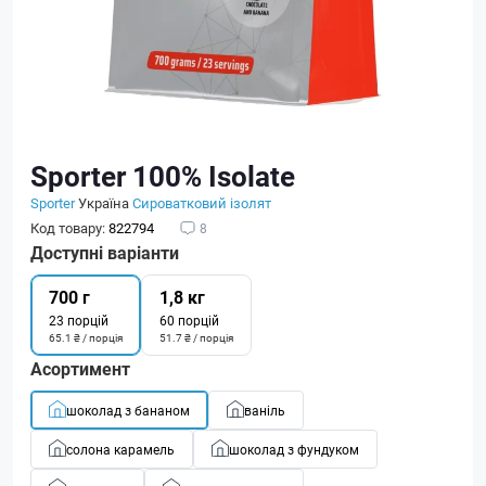
Sporter 100% Isolate
Sporter
Україна
Сироватковий ізолят
Код товару:
822794
8
Доступні варіанти
700 г
1,8 кг
23 порцій
60 порцій
65.1 ₴ / порція
51.7 ₴ / порція
Асортимент
шоколад з бананом
ваніль
солона карамель
шоколад з фундуком