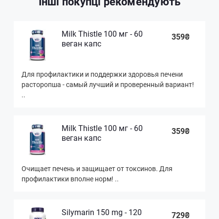
Інші покупці рекомендують
Milk Thistle 100 мг - 60
359₴
веган капс
Для профилактики и поддержки здоровья печени
расторопша - самый лучший и проверенный вариант!
..
Milk Thistle 100 мг - 60
359₴
веган капс
Очищает печень и защищает от токсинов. Для
профилактики вполне норм! ..
Silymarin 150 mg - 120
729₴