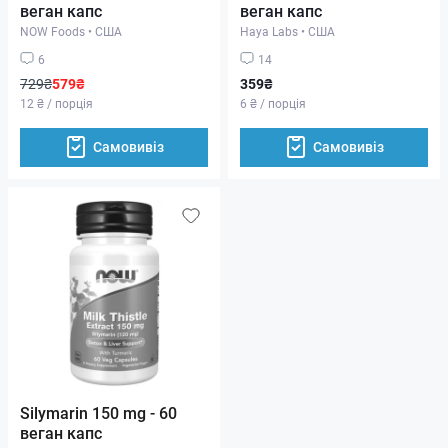
веган капс
веган капс
NOW Foods
•
США
Haya Labs
•
США
6
14
729₴
579₴
359₴
12 ₴ / порція
6 ₴ / порція
Самовивіз
Самовивіз
Silymarin 150 mg - 60
веган капс