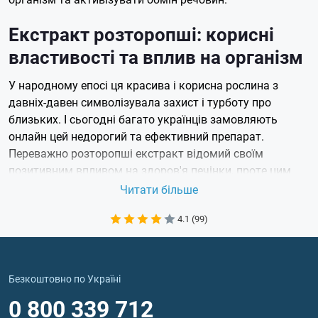
Екстракт розторопші: корисні
властивості та вплив на організм
У народному епосі ця красива і корисна рослина з
давніх-давен символізувала захист і турботу про
близьких. І сьогодні багато українців замовляють
онлайн цей недорогий та ефективний препарат.
Переважно розторопші екстракт відомий своїм
позитивним впливом на здоров'я печінки, проте цим
його корисні властивості не обмежуються:
Читати більше
Детоксикація організму. Силімарин нейтралізує
4.1 (99)
вільні радикали, уповільнюючи процес старіння
клітин та захищаючи їх від окислювального
стресу. Екстракт розторопші в капсулах або
таблетках впливає м'яко та поступово,
Безкоштовно по Україні
відновлюючи здоров'я.
0 800 339 712
Гепатопротекторний ефект – захист печінки від