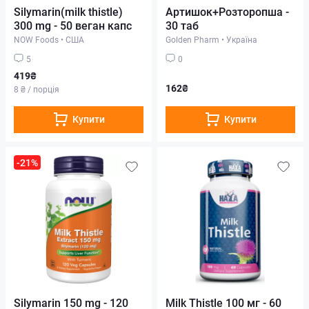
Silymarin(milk thistle)
Артишок+Розторопша -
300 mg - 50 веган капс
30 таб
NOW Foods
•
США
Golden Pharm
•
Україна
5
0
419₴
162₴
8 ₴ / порція
Купити
Купити
-21%
Silymarin 150 mg - 120
Milk Thistle 100 мг - 60