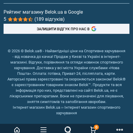
хвороби серця, інфарктів, захворювання
Вітаміни та мінерали
Рейтинг магазину Belok.ua в Google
периферичних судин, гіпертонічної хвороби та ін.
5
(189 відгуків)
Нормалізація рівня глюкози. Силімарин
Риб'ячий жир, жирні кислоти
попереджає розвиток діабету та стабілізує
ЗАЛИШИТИ ВІДГУК ПРО НАС В
показники глюкози. На початкових стадіях
захворювання є ефективним як окремий
препарат, при тяжких формах діабету та
© 2026 © Belok.ua® - Найвигідніші ціни на Спортивне харчування
панкреатиту рекомендований у складі
- від новачка до качка! Продаж у Києві та Україні в інтернет-
комплексного лікування.
магазині. Відгуки, порівняння та огляди новинок спортивного
харчування. Доставка у всі міста України службами «Нова
Крім перелічених властивостей Silybum marianum
Пошта». Оплата: готівка, Приват-24, післяплата, карти.
знижує ризик розвитку хронічних захворювань,
Авторські права зареєстровані та охороняються законом! Belok®
зміцнює імунітет, підвищує захищеність організму від
є зареєстрованим товарним знаком Belok™. Продукти та вся
інфекцій.
інформація про них, представлені на сайті Belok.ua, не є
лікарськими препаратами. Вони не призначені для лікування,
зняття симптомів та запобігання хворобам.
Рекомендації щодо вживання
Інтернет магазин Belok.ua
››
Інтернет магазин спортивного
екстракту розторопші у
харчування
таблетках та капсулах
0