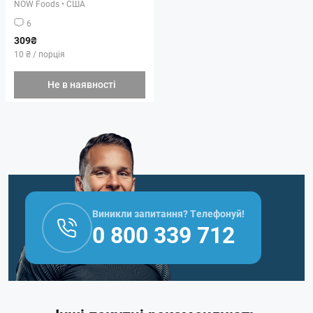
NOW Foods
•
США
6
309₴
10 ₴ / порція
Не в наявності
Виникли запитання? Телефонуй!
0 800 339 712