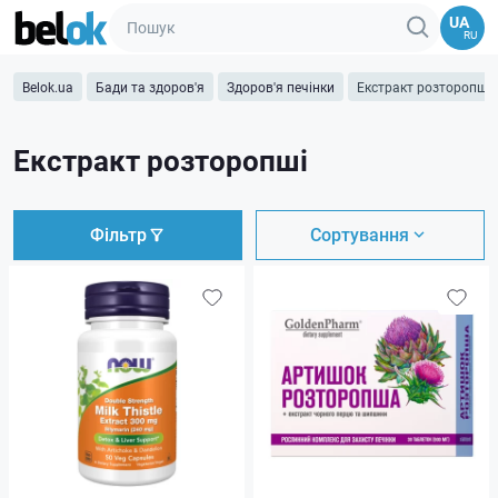
UA
RU
Belok.ua
Бади та здоров'я
Здоров'я печінки
Екстракт розторопші
Екстракт розторопші
Фільтр
Сортування