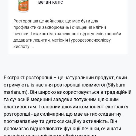
веган капс
Расторопша це найперше що має бути для
профілактики захворювань і очищення клітин
печінки. І вже потім в залежності від ступенів хвороби
додавати лецитин, метіонін і урсодезоксихолієву
кислоту. ..
Екстракт розторопші – це натуральний продукт, який
отримують із насіння розторопші плямистої (Silybum
marianum). Він широко використовується в традиційній
та сучасній медицині завдяки потужним цілющим
властивостям. Головний діючий компонент екстракту
розторопші - це силімарин, що має антиоксидантну,
протизапальну та детоксикаційну активність. Він
допомагає відновлювати функції печінки, очищати
організм та активізувати обмін речовин.