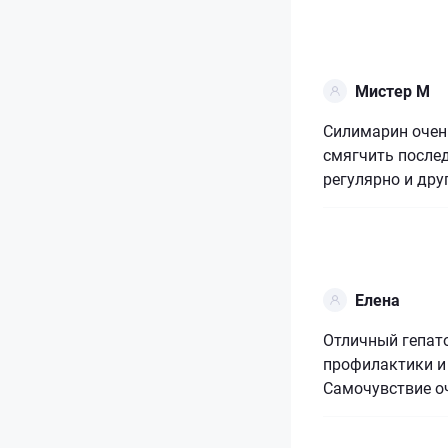
Мистер М
Силимарин очен
смягчить после
регулярно и дру
Елена
Отличный гепат
профилактики и
Самочувствие о