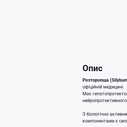
Опис
Розторопша (Silybu
офіційній медицині.
Має гепатопротекто
нейропротективного 
З біологічно активн
компонентами є сили