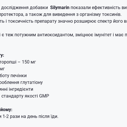
чні дослідження добавки
Silymarin
показали ефективність в
протектора, а також для виведення з організму токсинів.
ь і токсичність препарату значно розширює спектр його 
 є теж потужним антиоксидантом, зміцнює імунітет і має 
у:
зторопші – 150 мг
 мг
боту печінки
облення глутатіону
инні інгредієнти
ь стандарту якості GMP
ийому:
1-2 рази на день після їди.