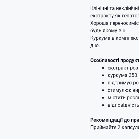
Клінічні та некліні
екстракту як гепато
Хороша переносиміст
будь-якому віці.
Куркума в комплексі
дію.
Особливості продукт
екстракт ро
куркума 350
підтримує ро
стимулює вир
містить росл
відповідніст
Рекомендації до пр
Приймайте 2 капсули 