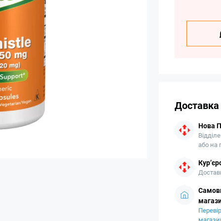
Доставка
Нова 
Відділе
або на
Кур’єр
Доставк
Самови
магази
Перевір
магази