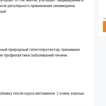
осле регулярного применения силимарина
чше!
—
ный природный гепатопротектор, принимаю
ля профилактики заболеваний печени.
бавку после курса витаминок :) очень хорошо