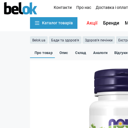
Контакти
Про нас
Доставка і опла
Акції
Бренди
М
Каталог товарів
Belok.ua
Бади та здоров'я
Здоров'я печінки
Екстр
Про товар
Опис
Склад
Аналоги
Відгуки