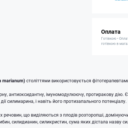
Оплата
Готівкою • Опла
готівкою в мага
m marianum)
століттями використовується фітотерапевтами
рну, антиоксидантну, імуномодулюючу, протиракову дію.
Є
дії силимарина, і навіть його протизапального потенціалу.
их речовин, що виділяються з плодів розторопші, доміную
бин, силидианин, силикристин, сума яких дістала назву с