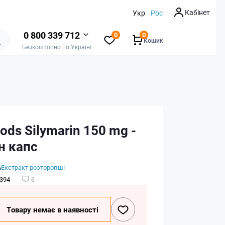
Кабінет
Укр
Рос
0 800 339 712
0
0
Кошик
Безкоштовно по Україні
ds Silymarin 150 mg -
н капс
А
Екстракт розторопші
394
6
Товару немає в наявності