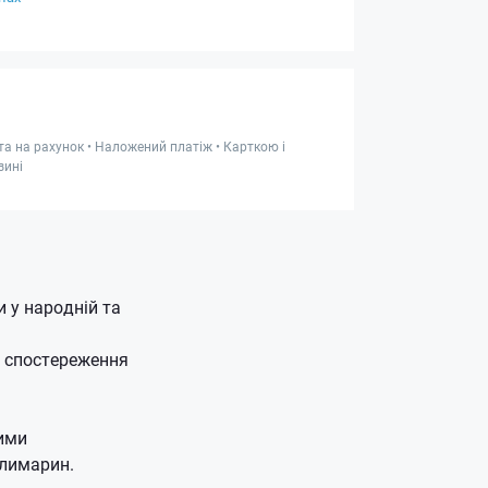
та на рахунок • Наложений платіж • Карткою і
зині
 у народній та
 спостереження
чими
илимарин.