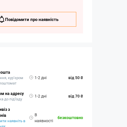
Повідомити про наявність
Пошта
1-2 дні
від 50 ₴
ння, кур’єром
 поштомат
ом на адресу
1-2 дні
від 70 ₴
а до під'їзду
віз з
В
нів
безкоштовно
наявності
ити наявніть в
нах