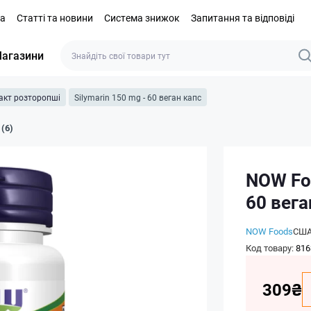
та
Статті та новини
Система знижок
Запитання та відповіді
агазини
акт розторопші
Silymarin 150 mg - 60 веган капс
 (6)
NOW Foo
60 вега
NOW Foods
СШ
Код товару:
816
309₴