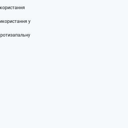
икористання
використання у
протизапальну