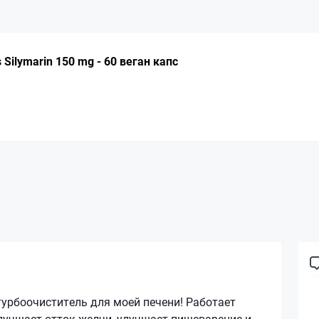
Silymarin 150 mg - 60 веган капс
урбоочиститель для моей печени! Работает
лучшает отток желчи, улучшает пищеварение и