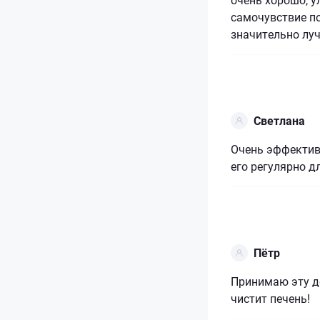
самочувствие п
значительно лу
Светлана
Очень эффектив
его регулярно д
Пётр
Принимаю эту до
чистит печень!