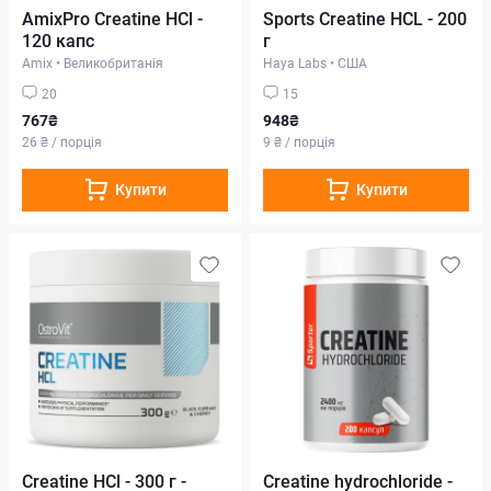
AmixPrо Creatine HCl -
Sports Creatine HCL - 200
120 капс
г
Amix
•
Великобританія
Haya Labs
•
США
20
15
767₴
948₴
26 ₴ / порція
9 ₴ / порція
Купити
Купити
Creatine HCl - 300 г -
Creatine hydrochloride -