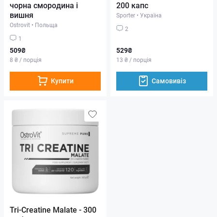
чорна смородина і
200 капс
вишня
Sporter
•
Україна
Ostrovit
•
Польща
2
1
509₴
529₴
8 ₴ / порція
13 ₴ / порція
Купити
Самовивіз
Tri-Creatine Malate - 300