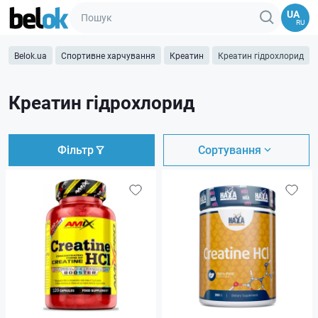
UA
RU
Belok.ua
Спортивне харчування
Креатин
Креатин гідрохлорид
Креатин гідрохлорид
Фільтр
Сортування