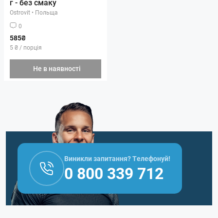
г - без смаку
Ostrovit
•
Польща
0
585₴
5 ₴ / порція
Не в наявності
Виникли запитання? Телефонуй!
0 800 339 712