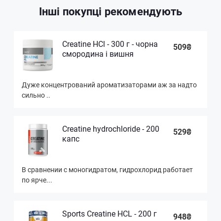
Інші покупці рекомендують
Creatine HCl - 300 г - чорна
509₴
смородина і вишня
Дуже концентрований ароматизаторами аж за надто
сильно ..
Creatine hydrochloride - 200
529₴
капс
В сравнении с моногидратом, гидрохлорид работает
по ярче...
Sports Creatine HCL - 200 г
948₴