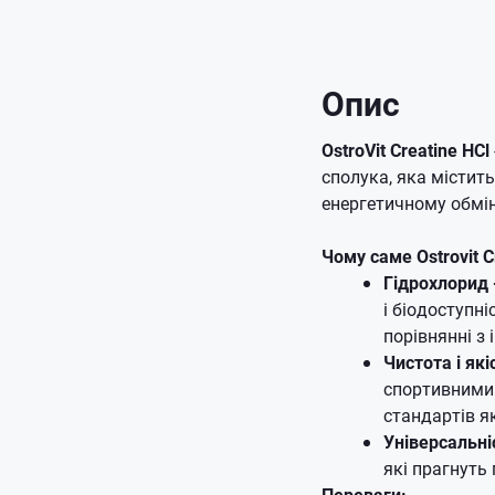
Опис
OstroVit Creatine HCl
сполука, яка містить
енергетичному обмін
Чому саме Ostrovit C
Гідрохлорид 
і біодоступн
порівнянні з
Чистота і які
спортивними 
стандартів як
Універсальні
які прагнуть 
Переваги: