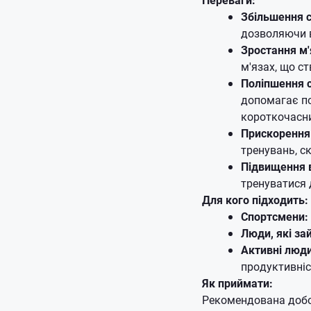
Збільшення с
дозволяючи в
Зростання м'
м'язах, що с
Поліпшення с
допомагає по
короткочасни
Прискорення
тренувань, с
Підвищення в
тренуватися 
Для кого підходить:
Спортсмени:
Люди, які за
Активні люди
продуктивніс
Як приймати:
Рекомендована добов