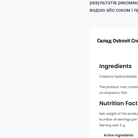
результатів рекоме
водою або соком і п
Склад Ostrovit Cr