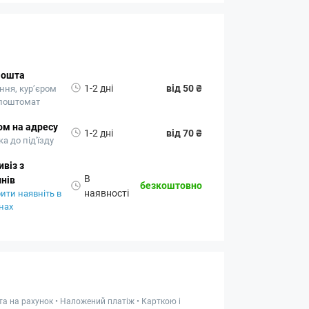
Пошта
1-2 дні
від 50 ₴
ння, кур’єром
 поштомат
ом на адресу
1-2 дні
від 70 ₴
а до під'їзду
віз з
В
нів
безкоштовно
наявності
ити наявніть в
нах
та на рахунок • Наложений платіж • Карткою і