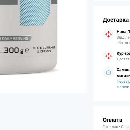
Доставка
Нова 
Відділе
або на
Кур’єр
Доставк
Самови
магази
Перевір
магази
Оплата
Готівкою • Опла