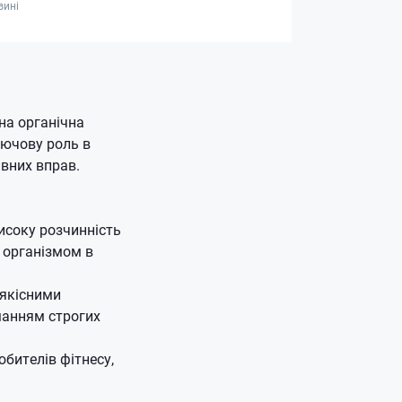
зині
на органічна
ключову роль в
ивних вправ.
исоку розчинність
я організмом в
оякісними
манням строгих
юбителів фітнесу,