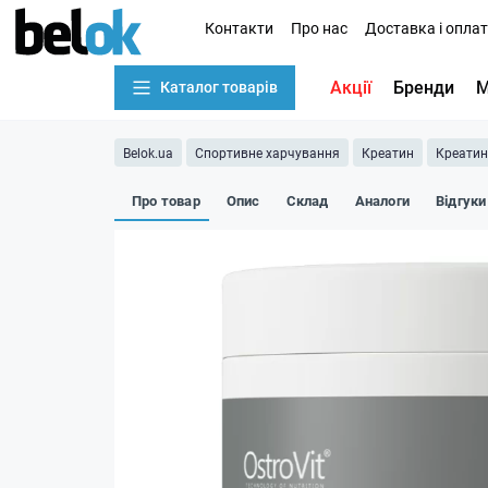
Контакти
Про нас
Доставка і опла
Акції
Бренди
М
Каталог товарів
Belok.ua
Спортивне харчування
Креатин
Креатин
Про товар
Опис
Склад
Аналоги
Відгуки