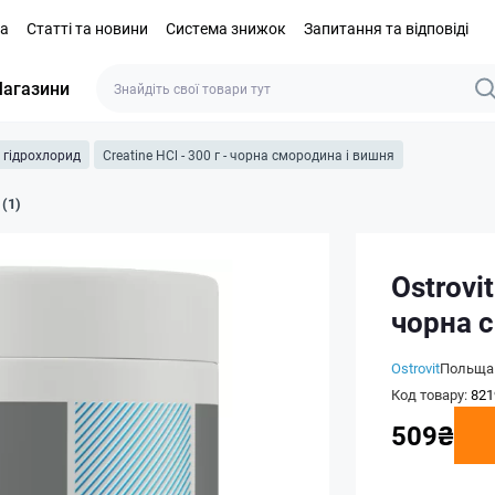
та
Статті та новини
Система знижок
Запитання та відповіді
агазини
 гідрохлорид
Creatine HCl - 300 г - чорна смородина і вишня
 (1)
Ostrovit
чорна 
Ostrovit
Польща
Код товару:
821
509₴