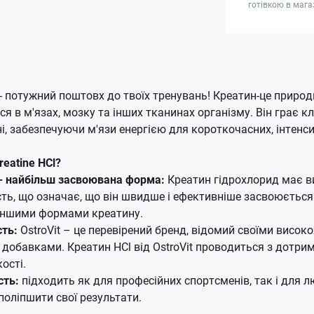
готівкою в мага
- потужний поштовх до твоїх тренувань! Креатин-це природ
ся в м'язах, мозку та інших тканинах організму. Він грає 
і, забезпечуючи м'язи енергією для короткочасних, інтенс
reatine HCl?
- найбільш засвоювана форма:
Креатин гідрохлорид має в
ість, що означає, що він швидше і ефективніше засвоюєтьс
 іншими формами креатину.
сть:
OstroVit – це перевірений бренд, відомий своїми висок
добавками. Креатин HCl від OstroVit проводиться з дотри
ості.
сть:
підходить як для професійних спортсменів, так і для л
поліпшити свої результати.