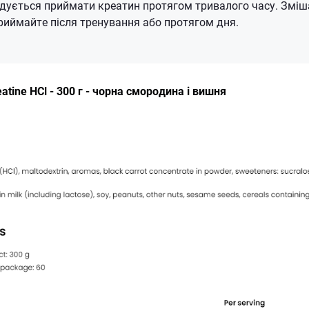
ндується приймати креатин протягом тривалого часу. Зміш
риймайте після тренування або протягом дня.
eatine HCl - 300 г - чорна смородина і вишня