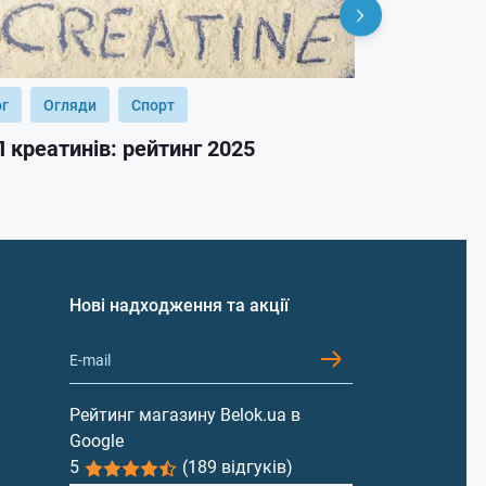
ог
Огляди
Спорт
Блог
Огл
 креатинів: рейтинг 2025
ТОП гейнер
Нові надходження та акції
Рейтинг магазину Belok.ua в
Google
5
(189 відгуків)