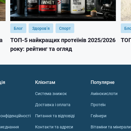
Блог
Здоров’я
Спорт
Бл
а
ТОП-5 найкращих протеїнів 2025/2026
ТОП
року: рейтинг та огляд
ція
Клієнтам
Популярне
Система знижок
Амінокислоти
Доставка і оплата
Протеїн
онфіденційності
Питання та відповіді
Гейнери
риєднання
Контакти та адреси
Вітаміни та мінерали