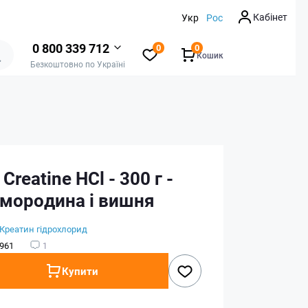
Кабінет
Укр
Рос
0 800 339 712
0
0
Кошик
Безкоштовно по Україні
 Creatine HCl - 300 г -
смородина і вишня
Креатин гідрохлорид
961
1
Купити