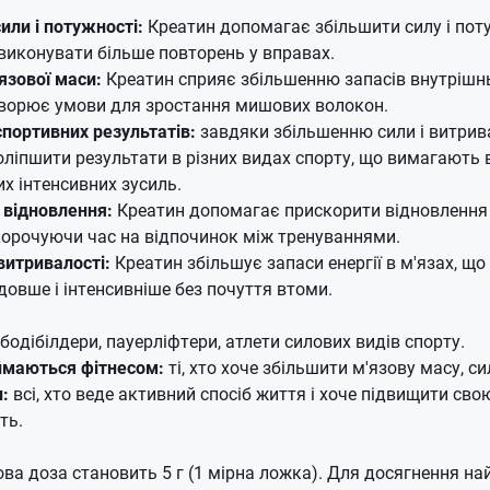
или і потужності:
Креатин допомагає збільшити силу і поту
иконувати більше повторень у вправах.
язової маси:
Креатин сприяє збільшенню запасів внутрішнь
творює умови для зростання мишових волокон.
портивних результатів:
завдяки збільшенню сили і витрива
ліпшити результати в різних видах спорту, що вимагають в
х інтенсивних зусиль.
 відновлення:
Креатин допомагає прискорити відновлення м
корочуючи час на відпочинок між тренуваннями.
итривалості:
Креатин збільшує запаси енергії в м'язах, щ
довше і інтенсивніше без почуття втоми.
бодібілдери, пауерліфтери, атлети силових видів спорту.
ймаються фітнесом:
ті, хто хоче збільшити м'язову масу, си
:
всі, хто веде активний спосіб життя і хоче підвищити сво
ть.
а доза становить 5 г (1 мірна ложка). Для досягнення н