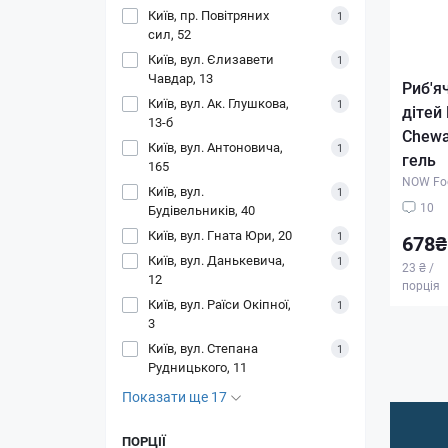
Київ, пр. Повітряних
1
сил, 52
Київ, вул. Єлизавети
1
Чавдар, 13
Риб'я
Київ, вул. Ак. Глушкова,
1
дітей 
13-б
Chewa
Київ, вул. Антоновича,
1
гель
165
NOW Fo
Київ, вул.
1
10
Будівельників, 40
Київ, вул. Гната Юри, 20
1
678₴
Київ, вул. Данькевича,
1
23 ₴ /
12
порція
Київ, вул. Раїси Окіпної,
1
3
Київ, вул. Степана
1
Рудницького, 11
Показати ще 17
ПОРЦІЇ