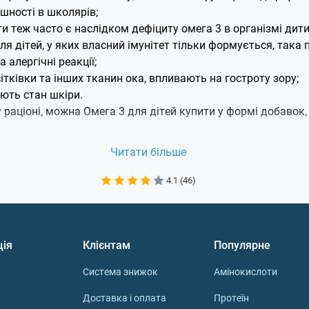
ішності в школярів;
ги теж часто є наслідком дефіциту омега 3 в організмі дити
я дітей, у яких власний імунітет тільки формується, така
 алергічні реакції;
тківки та інших тканин ока, впливають на гостроту зору;
ують стан шкіри.
раціоні, можна Омега 3 для дітей купити у формі добавок,
 риб'ячий жир від дорослого?
Читати більше
з риб'ячого жиру, готові добавки виробники та продавці т
4.1 (46)
це суміш різних жирних кислот, як ненасичених, так і наси
а омега дитяча, інші види ненасичених жирних кислот (омег
на в забруднених водах, риб'ячий жир може містити токсич
и не печінка, а м'ясо жирних видів риби, криль, деякі ро
ція
Клієнтам
Популярне
віку, дітям потрібне менша дозування;
Система знижок
Амінокислоти
жирні кислоти групи омега 3 – DHA (ДГК) і EPA(ЕПК). Для
Доставка і оплата
Протеїн
В організму, що зростає, вище потреба в DHA, тому в омега