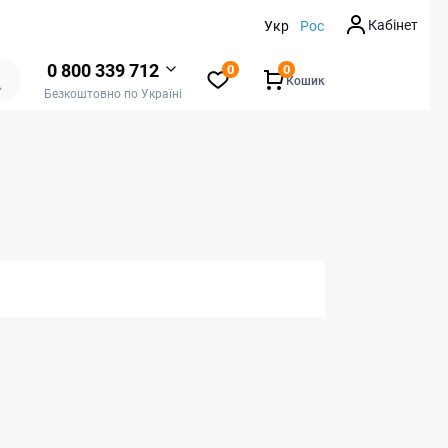
Кабінет
Укр
Рос
0 800 339 712
0
0
Кошик
Безкоштовно по Україні