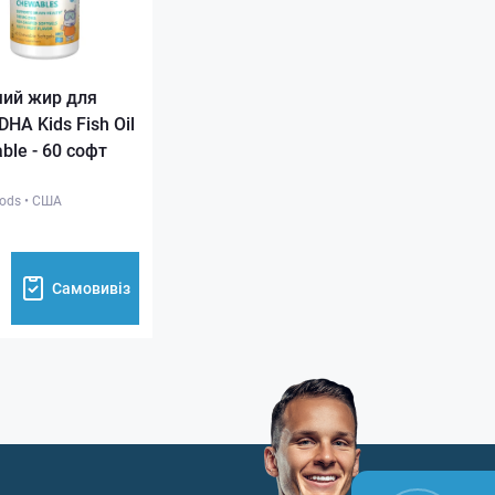
чий жир для
DHA Kids Fish Oil
ble - 60 софт
ods
•
США
Самовивіз