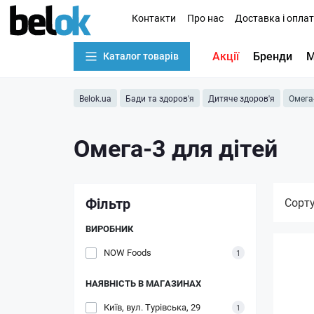
Контакти
Про нас
Доставка і опла
Акції
Бренди
М
Каталог товарів
Belok.ua
Бади та здоров'я
Дитяче здоров'я
Омега-
Омега-3 для дітей
Фільтр
Сорт
ВИРОБНИК
NOW Foods
1
НАЯВНІСТЬ В МАГАЗИНАХ
Київ, вул. Турівська, 29
1