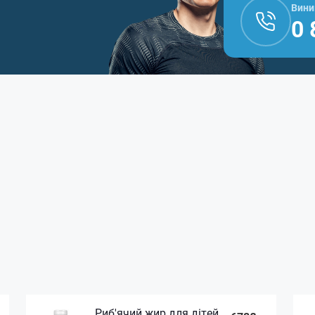
Вини
0 
Риб'ячий жир для дітей