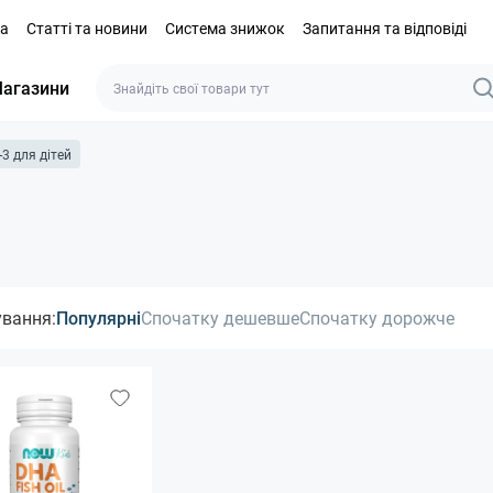
та
Статті та новини
Система знижок
Запитання та відповіді
агазини
3 для дітей
ування:
Популярні
Спочатку дешевше
Спочатку дорожче