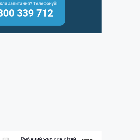
кли запитання? Телефонуй!
800 339 712
Риб'ячий жир для дітей