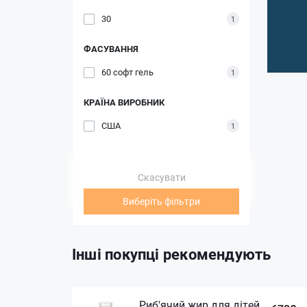
30
1
ФАСУВАННЯ
60 софт гель
1
КРАЇНА ВИРОБНИК
США
1
Скасувати
Виберіть фільтри
Інші покупці рекомендують
Риб'ячий жир для дітей