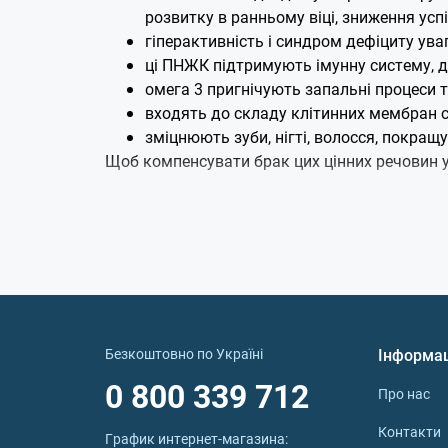
розвитку в ранньому віці, зниження усп
гіперактивність і синдром дефіциту ува
ці ПНЖК підтримують імунну систему, дл
омега 3 пригнічують запальні процеси та
входять до складу клітинних мембран сі
зміцнюють зуби, нігті, волосся, покращ
Щоб компенсувати брак цих цінних речовин у 
Чим відрізняється дитячий
Найчастіше омега 3 для дітей виготовляють 
зовсім правильно. Звичайний риб'ячий жир – 
всього 15-25%. А саме омега 3 – найважливіш
кількості отримує з їжею. Якщо риба виловле
отримують з безпечної сировини (це може бут
Безкоштовно по Україні
Інформа
Дорослі омега 3 для дітей не підходять:
0 800 339 712
потреба в омега кислотах залежить від 
Про нас
найважливіші для людського організму 
Контакти
График интернет‑магазина:
співвідношення ЕПК:ДГК – 3:2 або 2:1). 