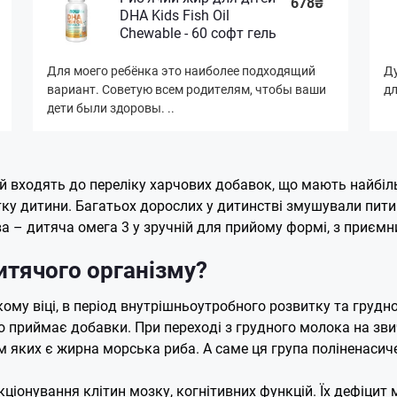
678₴
DHA Kids Fish Oil
Chewable - 60 софт гель
Для моего ребёнка это наиболее подходящий
Ду
вариант. Советую всем родителям, чтобы ваши
дл
дети были здоровы. ..
ей входять до переліку харчових добавок, що мають найбіл
тку дитини. Багатьох дорослих у дитинстві змушували пити
ва – дитяча омега 3 у зручній для прийому формі, з приєм
итячого організму?
ому віці, в період внутрішньоутробного розвитку та грудн
о приймає добавки. При переході з грудного молока на зви
 яких є жирна морська риба. А саме ця група поліненасиче
кціонування клітин мозку, когнітивних функцій. Їх дефіци