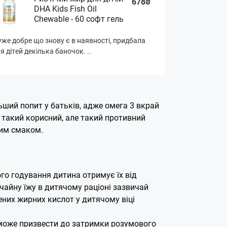
678₴
DHA Kids Fish Oil
Chewable - 60 софт гель
же добре що знову є в наявності, придбала
я дітей декілька баночок. ..
ьший попит у батьків, адже омега 3 вкрай
 такий корисний, але такий противний
ним смаком.
ого годування дитина отримує їх від
чайну їжу в дитячому раціоні зазвичай
них жирних кислот у дитячому віці
т може призвести до затримки розумового