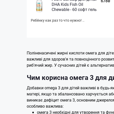
678₴
DHA Kids Fish Oil
Chewable - 60 софт гель
Ребёнку как раз то что нужно! ..
Поліненасичені жирні кислоти омега для діт
важливі для здоров'я та повноцінного розви
риб'ячий жир. У сучасних дітей є альтернати
Чим корисна омега 3 для д
Добавки omega 3 для дітей важливі в будь-як
матері, якщо та збалансовано харчується аб
виникає дефіцит омега 3, основним джерелом
особливо важлива:
омега 3 необхідні для утворення та фун