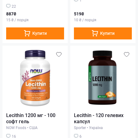
22
887₴
519₴
15 ₴ / порція
10 ₴ / порція
Купити
Купити
Lecithin 1200 мг - 100
Lecithin - 120 гелевих
софт гель
капсул
NOW Foods
•
США
Sporter
•
Україна
16
6