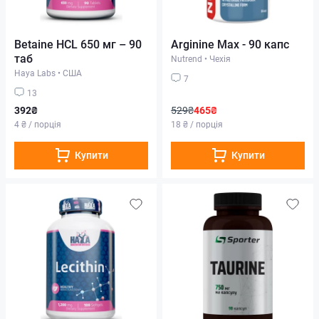
Betaine HCL 650 мг – 90
Arginine Max - 90 капс
таб
Nutrend
•
Чехія
Haya Labs
•
США
7
13
392₴
529₴
465₴
4 ₴ / порція
18 ₴ / порція
Купити
Купити