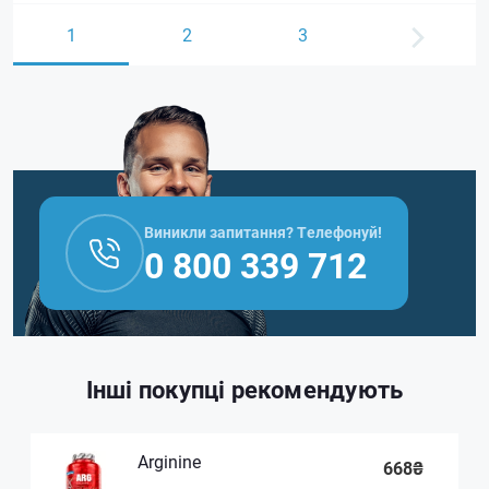
1
2
3
Виникли запитання? Телефонуй!
0 800 339 712
Інші покупці рекомендують
Arginine
668₴