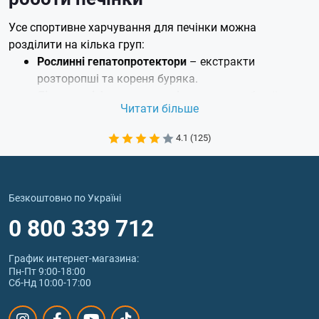
Усе спортивне харчування для печінки можна
розділити на кілька груп:
Рослинні гепатопротектори
– екстракти
розторопші та кореня буряка.
Ліпотропні фактори та амінокислоти
– бетаїн,
Читати більше
метіонін, аргінін.
Клітинні протектори
– лецитин, N-ацетилцистеїн
4.1 (125)
(NAC).
Комплекс
вітамінів, мінералів, амінокислот та
рослинних екстрактів для синергічного та
багатостороннього впливу на стан та роботу
Безкоштовно по Україні
печінки.
0 800 339 712
Незалежно від обраного типу, кожна добавка
спортхарч для печінки працює на підвищення її
График интернет‑магазина:
функціональної активності та покращення загального
Пн-Пт 9:00-18:00
стану організму.
Сб-Нд 10:00-17:00
Переваги використання засобів