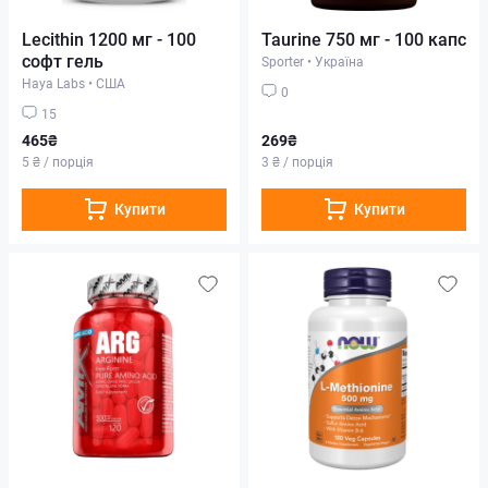
Lecithin 1200 мг - 100
Taurine 750 мг - 100 капс
софт гель
Sporter
•
Україна
Haya Labs
•
США
0
15
465₴
269₴
5 ₴ / порція
3 ₴ / порція
Купити
Купити