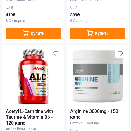
5
8
419₴
389₴
8 ₴ / порція
6 ₴ / порція
Купити
Купити
Acetyl L-Carnitine with
Arginine 3000mg - 150
Taurine & Vitamin B6 -
капс
120 капс
Ostrovit
•
Польща
Amix
•
Великобританія
1