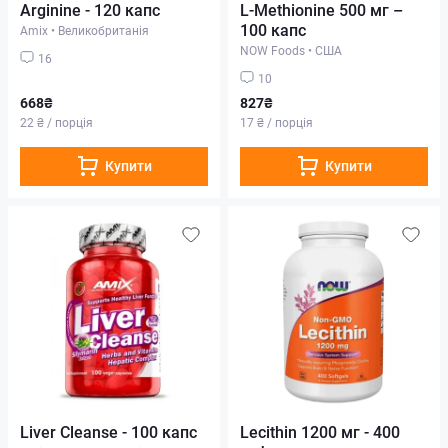
Arginine - 120 капс
L-Methionine 500 мг –
100 капс
Amix
•
Великобританія
NOW Foods
•
США
16
10
668₴
827₴
22 ₴ / порція
17 ₴ / порція
Купити
Купити
Liver Cleanse - 100 капс
Lecithin 1200 мг - 400