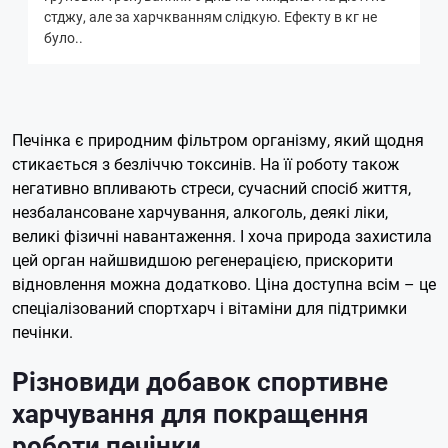
стджу, але за харчкванням слідкую. Ефекту в кг не
було..
Печінка є природним фільтром організму, який щодня
стикається з безліччю токсинів. На її роботу також
негативно впливають стреси, сучасний спосіб життя,
незбалансоване харчування, алкоголь, деякі ліки,
великі фізичні навантаження. І хоча природа захистила
цей орган найшвидшою регенерацією, прискорити
відновлення можна додатково. Ціна доступна всім – це
спеціалізований спортхарч і вітаміни для підтримки
печінки.
Різновиди добавок спортивне
харчування для покращення
роботи печінки