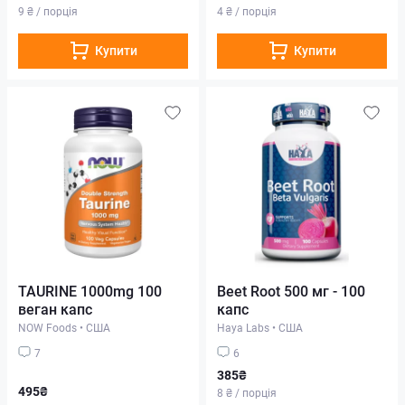
9 ₴ / порція
4 ₴ / порція
Купити
Купити
TAURINE 1000mg 100
Beet Root 500 мг - 100
веган капс
капс
NOW Foods
•
США
Haya Labs
•
США
7
6
385₴
495₴
8 ₴ / порція