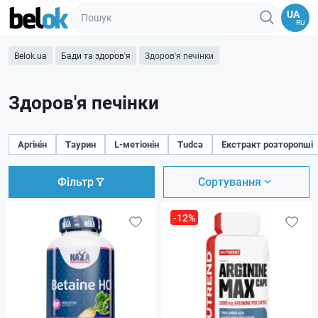
UA
RU
Belok.ua
Бади та здоров'я
Здоров'я печінки
Здоров'я печінки
Аргінін
Таурин
L-метіонін
Tudca
Екстракт розторопші
Фільтр
Сортування
-12%