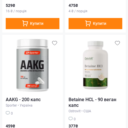
529₴
475₴
16 ₴ / порція
4 ₴ / порція
Купити
Купити
AAKG - 200 капс
Betaine HCL - 90 веган
капс
Sporter
•
Україна
Ostrovit
•
США
0
0
459₴
377₴