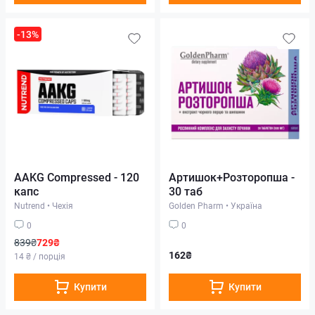
-13%
AAKG Compressed - 120
Артишок+Розторопша -
капс
30 таб
Nutrend
•
Чехія
Golden Pharm
•
Україна
0
0
839₴
729₴
162₴
14 ₴ / порція
Купити
Купити