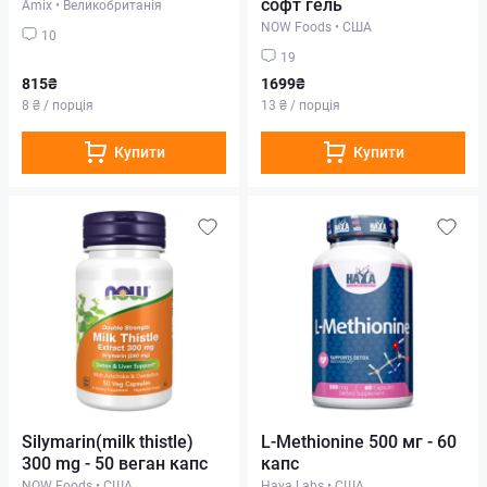
софт гель
Amix
•
Великобританія
NOW Foods
•
США
10
19
815₴
1699₴
8 ₴ / порція
13 ₴ / порція
Купити
Купити
Silymarin(milk thistle)
L-Methionine 500 мг - 60
300 mg - 50 веган капс
капс
NOW Foods
•
США
Haya Labs
•
США