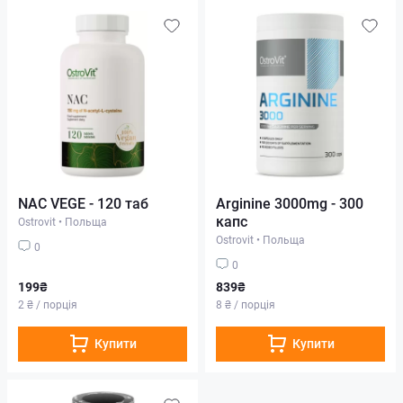
NAC VEGE - 120 таб
Arginine 3000mg - 300
капс
Ostrovit
•
Польща
Ostrovit
•
Польща
0
0
199₴
839₴
2 ₴ / порція
8 ₴ / порція
Купити
Купити