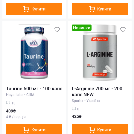
Купити
Купити
Новинки
Taurine 500 мг - 100 капс
L-Arginine 700 мг - 200
капс NEW
Haya Labs
•
США
Sporter
•
Україна
13
0
409₴
425₴
4 ₴ / порція
Купити
Купити