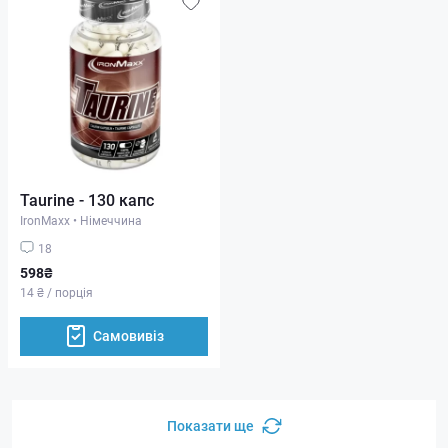
Taurine - 130 капс
IronMaxx
•
Німеччина
18
598₴
14 ₴ / порція
Самовивіз
Показати ще