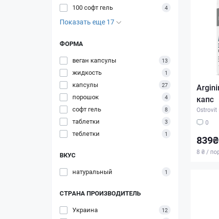
100 софт гель
4
Показать еще 17
ФОРМА
веган капсулы
13
жидкость
1
капсулы
27
Argin
порошок
4
капс
софт гель
8
Ostrovit
таблетки
3
0
теблетки
1
839₴
8 ₴ / п
ВКУС
натуральный
1
СТРАНА ПРОИЗВОДИТЕЛЬ
Украина
12