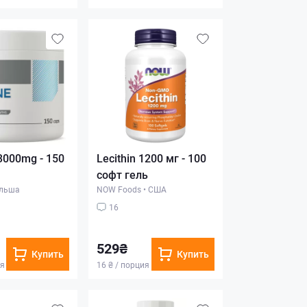
3000mg - 150
Lecithin 1200 мг - 100
софт гель
льша
NOW Foods
•
США
16
529₴
Купить
Купить
ия
16 ₴ / порция