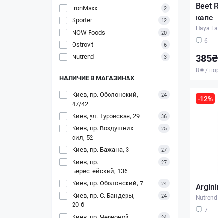
Beet R
IronMaxx
2
капс
Sporter
12
Haya La
NOW Foods
20
6
Ostrovit
6
385₴
Nutrend
3
8 ₴ / п
НАЛИЧИЕ В МАГАЗИНАХ
Киев, пр. Оболонский,
24
-12%
47/42
Киев, ул. Туровская, 29
36
Киев, пр. Воздушних
25
сил, 52
Киев, пр. Бажана, 3
27
Киев, пр.
27
Берестейский, 136
Киев, пр. Оболонский, 7
24
Argini
Киев, пр. С. Бандеры,
24
Nutrend
20-б
7
Киев, пр. Червоной
24