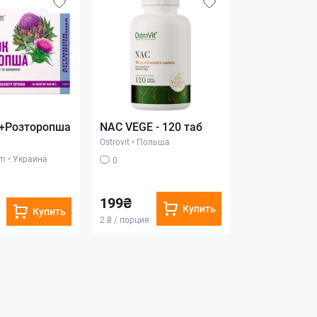
+Розторопша
NAC VEGE - 120 таб
Ostrovit
•
Польша
rm
•
Украина
0
199₴
Купить
Купить
2 ₴ / порция