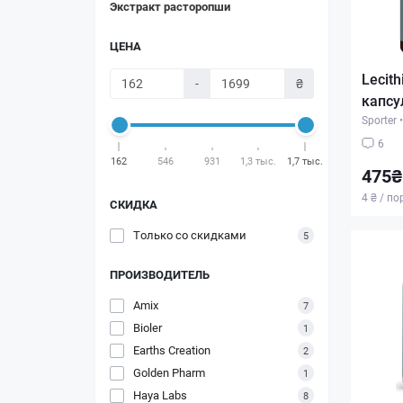
Экстракт расторопши
ЦЕНА
Lecith
-
₴
капсу
Sporter
•
6
162
546
931
1,3 тыс.
1,7 тыс.
475₴
4 ₴ / п
СКИДКА
Только со cкидками
5
ПРОИЗВОДИТЕЛЬ
Amix
7
Bioler
1
Earths Creation
2
Golden Pharm
1
Haya Labs
8