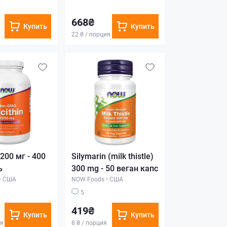
668₴
Купить
Купить
22 ₴ / порция
1200 мг - 400
Silymarin (milk thistle)
ь
300 mg - 50 веган капс
•
США
NOW Foods
•
США
5
419₴
Купить
Купить
ия
8 ₴ / порция