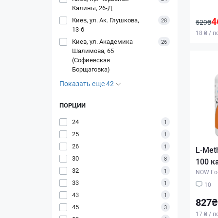
Калины, 26-Д
4
Киев, ул. Ак. Глушкова,
28
529₴
13-б
18 ₴ / 
Киев, ул. Академика
26
Шалимова, 65
(Софиевская
Борщаговка)
Показать еще 42
ПОРЦИИ
24
1
25
1
26
1
L-Meth
30
8
100 к
32
1
NOW Fo
33
1
10
43
1
827₴
45
3
17 ₴ / 