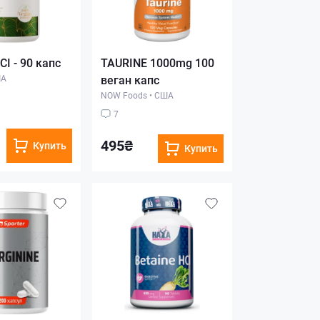
CI - 90 капс
TAURINE 1000mg 100
А
веган капс
NOW Foods
•
США
7
495₴
Купить
Купить