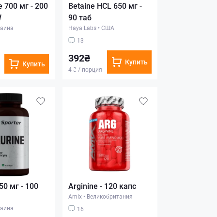
e 700 мг - 200
Betaine HCL 650 мг -
W
90 таб
аина
Haya Labs
•
США
13
392₴
Купить
Купить
4 ₴ / порция
50 мг - 100
Arginine - 120 капс
Amix
•
Великобритания
аина
16