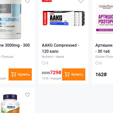
ine 3000mg - 300
AAKG Compressed -
Артишок
120 капс
- 30 таб
•
Польша
Nutrend
•
Чехия
Golden Pha
0
0
729₴
839₴
162₴
Купить
Купить
орция
14 ₴ / порция