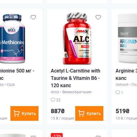
ionine 500 мг -
Acetyl L-Carnitine with
Arginine 
пс
Taurine & Vitamin B6 -
капс
bs
•
США
120 капс
Ostrovit
•
По
Amix
•
Великобритания
1
22
887₴
519₴
Купить
Купить
орция
15 ₴ / порция
10 ₴ / порц
-13%