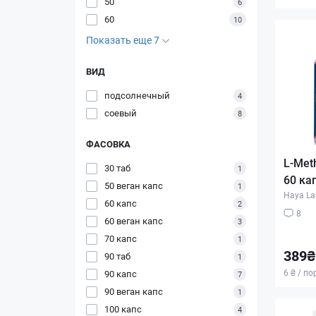
50
6
60
10
Показать еще 7
ВИД
подсолнечный
4
соевый
8
ФАСОВКА
L-Meth
30 таб
1
60 ка
50 веган капс
1
Haya La
60 капс
2
8
60 веган капс
3
70 капс
1
389₴
90 таб
1
6 ₴ / п
90 капс
7
90 веган капс
1
100 капс
4