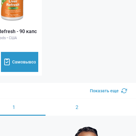
Refresh - 90 капс
ods
•
США
Самовывоз
Показать еще
1
2