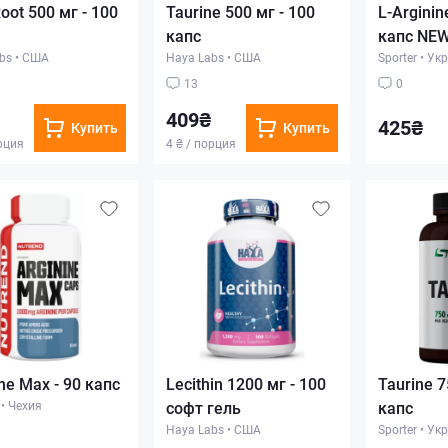
oot 500 мг - 100
Taurine 500 мг - 100
L-Arginin
капс
капс NE
bs
•
США
Haya Labs
•
США
Sporter
•
Укр
13
0
409₴
425₴
Купить
Купить
орция
4 ₴ / порция
ne Max - 90 капс
Lecithin 1200 мг - 100
Taurine 7
•
Чехия
софт гель
капс
Haya Labs
•
США
Sporter
•
Укр