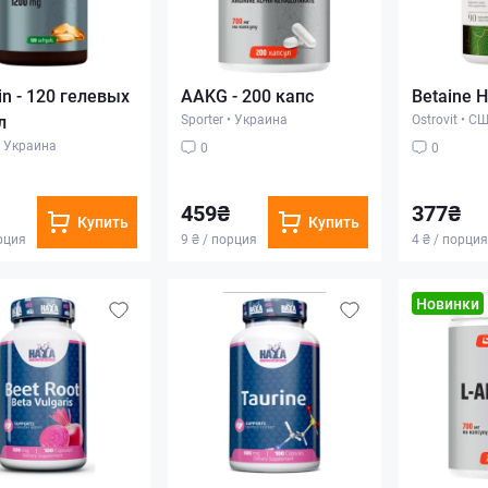
in - 120 гелевых
AAKG - 200 капс
Betaine H
л
Sporter
•
Украина
Ostrovit
•
СШ
Украина
0
0
459₴
377₴
Купить
Купить
орция
9 ₴ / порция
4 ₴ / порция
Новинки