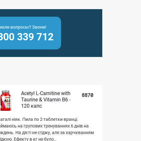
икли вопросы? Звони!
800 339 712
Acetyl L-Carnitine with
887₴
Taurine & Vitamin B6 -
120 капс
агалі ніяк. Пила по 2 таблетки вранці.
ймаюсь на групових тренуваннях 6 днів на
ждень. На дієті не стджу, але за харчкванням
ідкую. Ефекту в кг не було..