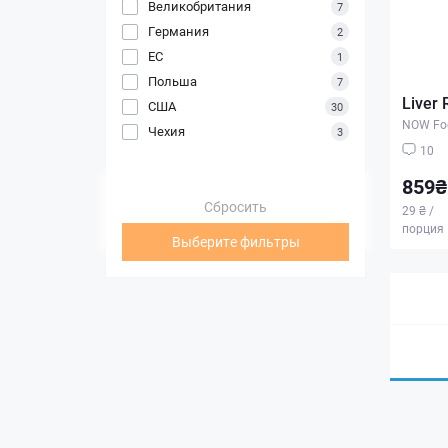
Великобритания
7
Германия
2
ЕС
1
Польша
7
Liver 
США
30
NOW Fo
Чехия
3
10
859₴
Сбросить
29 ₴ /
порция
Выберите фильтры