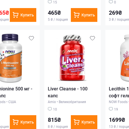
15
0
65₴
465₴
269₴
Купить
Купить
порция
5 ₴ / порция
3 ₴ / порция
ionine 500 мг -
Liver Cleanse - 100
Lecithin 
апс
капс
софт гел
ods
•
США
Amix
•
Великобритания
NOW Foods
10
19
815₴
1699₴
Купить
Купить
порция
8 ₴ / порция
13 ₴ / порц