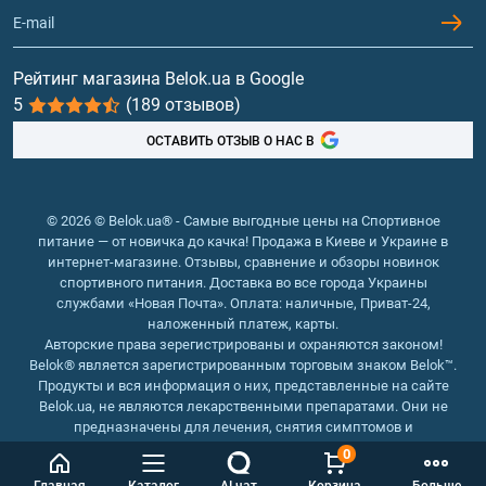
Контакты и адреса магазинов
Гейнеры
Витамины и минералы
Рейтинг магазина Belok.ua в Google
5
(189 отзывов)
Рыбий жир, жирные кислоты
ОСТАВИТЬ ОТЗЫВ О НАС В
© 2026 © Belok.ua® - Самые выгодные цены на Спортивное
питание — от новичка до качка! Продажа в Киеве и Украине в
интернет-магазине. Отзывы, сравнение и обзоры новинок
спортивного питания. Доставка во все города Украины
службами «Новая Почта». Оплата: наличные, Приват-24,
наложенный платеж, карты.
Авторские права зерегистрированы и охраняются законом!
Belok® является зарегистрированным торговым знаком Belok™.
Продукты и вся информация о них, представленные на сайте
Belok.ua, не являются лекарственными препаратами. Они не
предназначены для лечения, снятия симптомов и
предотвращения болезней.
0
Интернет магазин Belok.ua
››
Интернет магазин спортивного
Главная
Каталог
AI чат
Корзина
Больше