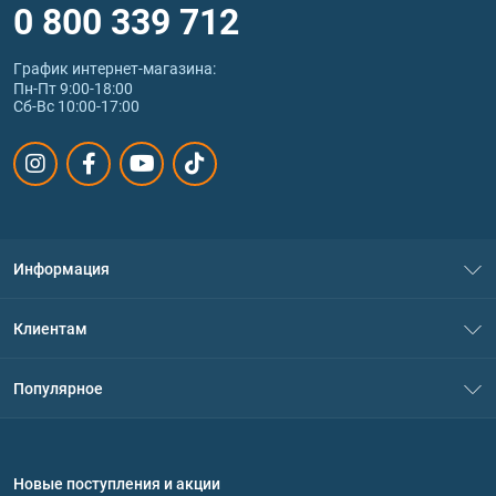
0 800 339 712
График интернет‑магазина:
Пн-Пт 9:00-18:00
Сб-Вс 10:00-17:00
Информация
О нас
Клиентам
Контакты
Система скидок
Популярное
Политика конфиденциальности
Доставка и оплата
Аминокислоты
Договор присоединения
Вопросы и ответы
Протеин
Новые поступления и акции
Обмен и возврат