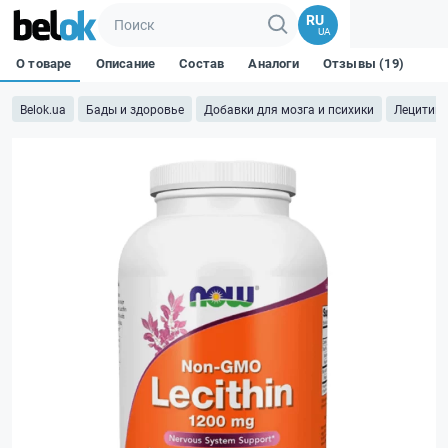
RU
UA
О товаре
Описание
Состав
Аналоги
Отзывы (19)
Belok.ua
Бады и здоровье
Добавки для мозга и психики
Лецитин