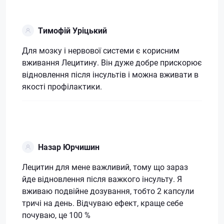
Тимофій Уріцький
Для мозку і нервової системи є корисним
вживання Лецитину. Він дуже добре прискорює
відновлення після інсультів і можна вживати в
якості профілактики.
Назар Юрчишин
Лецитин для мене важливий, тому що зараз
йде відновлення після важкого інсульту. Я
вживаю подвійне дозування, тобто 2 капсули
тричі на день. Відчуваю ефект, краще себе
почуваю, це 100 %