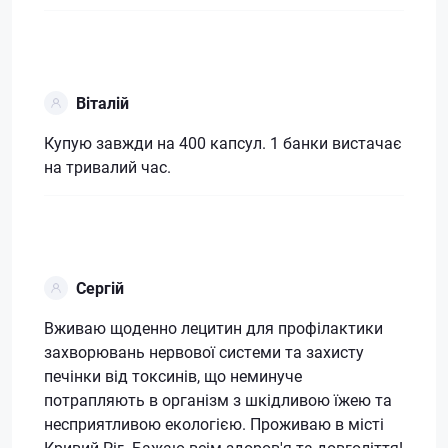
Віталій
Купую завжди на 400 капсул. 1 банки вистачає
на тривалий час.
Сергій
Вживаю щоденно лецитин для профілактики
захворювань нервової системи та захисту
печінки від токсинів, що неминуче
потрапляють в організм з шкідливою їжею та
несприятливою екологією. Проживаю в місті
Кривий Ріг. Бажаю всім здоров'я та довголіття!