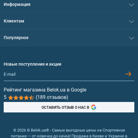
Информация
О нас
Клиентам
Контакты
Система скидок
Популярное
Политика конфиденциальности
Доставка и оплата
Аминокислоты
Договор присоединения
Вопросы и ответы
Протеин
Новые поступления и акции
Обмен и возврат
Контакты и адреса магазинов
Гейнеры
Витамины и минералы
Рейтинг магазина Belok.ua в Google
5
(189 отзывов)
Рыбий жир, жирные кислоты
ОСТАВИТЬ ОТЗЫВ О НАС В
© 2026 © Belok.ua® - Самые выгодные цены на Спортивное
питание — от новичка до качка! Продажа в Киеве и Украине в