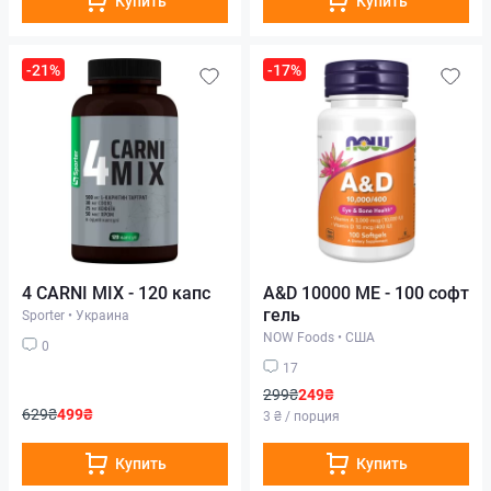
Купить
Купить
-21%
-17%
4 CARNI MIX - 120 капс
A&D 10000 МЕ - 100 софт
гель
Sporter
•
Украина
NOW Foods
•
США
0
17
299₴
249₴
629₴
499₴
3 ₴ / порция
Купить
Купить