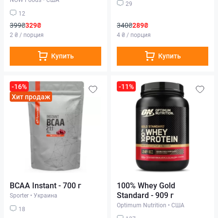
29
12
399₴
329₴
340₴
289₴
2 ₴ / порция
4 ₴ / порция
Купить
Купить
-16%
-11%
Хит продаж
BCAA Instant - 700 г
100% Whey Gold
Standard - 909 г
Sporter
•
Украина
Optimum Nutrition
•
США
18