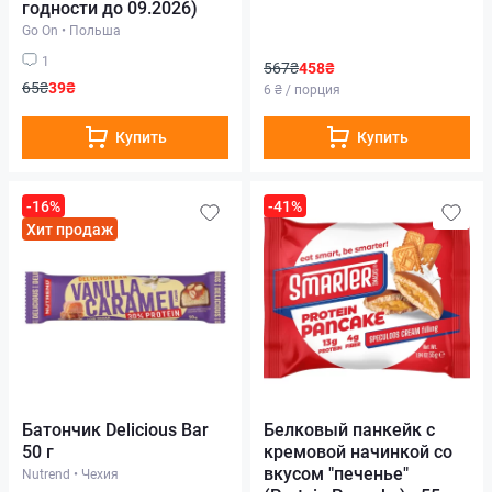
годности до 09.2026)
Go On
•
Польша
1
567₴
458₴
65₴
39₴
6 ₴ / порция
Купить
Купить
-16%
-41%
Хит продаж
Батончик Delicious Bar
Белковый панкейк с
50 г
кремовой начинкой со
вкусом "печенье"
Nutrend
•
Чехия