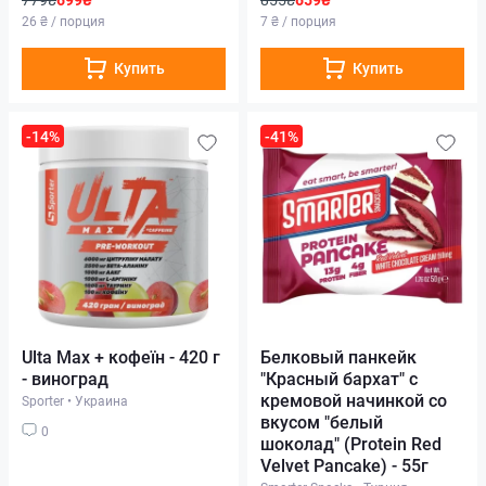
26 ₴ / порция
7 ₴ / порция
Купить
Купить
-14%
-41%
Ulta Max + кофеїн - 420 г
Белковый панкейк
- виноград
"Красный бархат" с
кремовой начинкой со
Sporter
•
Украина
вкусом "белый
0
шоколад" (Protein Red
Velvet Pancake) - 55г