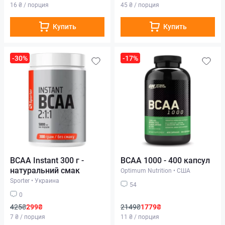
16 ₴ / порция
45 ₴ / порция
Купить
Купить
-30%
-17%
BCAA Instant 300 г -
BCAA 1000 - 400 капсул
натуральний смак
Optimum Nutrition
•
США
Sporter
•
Украина
54
0
425₴
299₴
2149₴
1779₴
7 ₴ / порция
11 ₴ / порция