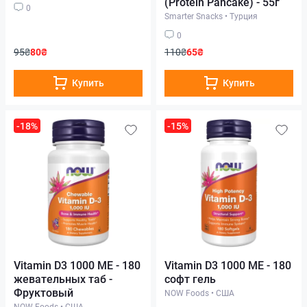
(Protein Pancake) - 55г
0
Smarter Snacks
•
Турция
0
95₴
80₴
110₴
65₴
Купить
Купить
-18%
-15%
Vitamin D3 1000 ME - 180
Vitamin D3 1000 ME - 180
жевательных таб -
софт гель
Фруктовый
NOW Foods
•
США
NOW Foods
•
США