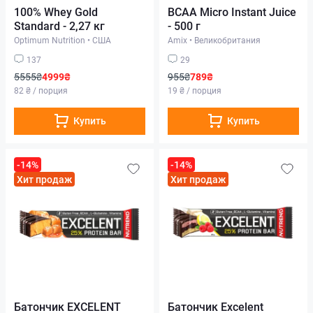
100% Whey Gold
BCAA Micro Instant Juice
Standard - 2,27 кг
- 500 г
Optimum Nutrition
•
США
Amix
•
Великобритания
137
29
5555₴
4999₴
955₴
789₴
82 ₴ / порция
19 ₴ / порция
Купить
Купить
-14%
-14%
Хит продаж
Хит продаж
Батончик EXCELENT
Батончик Excelent