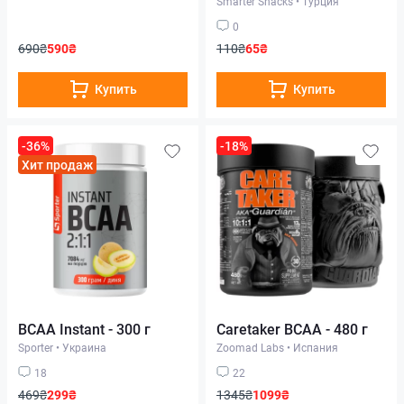
Smarter Snacks
•
Турция
0
690₴
590₴
110₴
65₴
Купить
Купить
-36%
-18%
Хит продаж
BCAA Instant - 300 г
Caretaker BCAA - 480 г
Sporter
•
Украина
Zoomad Labs
•
Испания
18
22
469₴
299₴
1345₴
1099₴