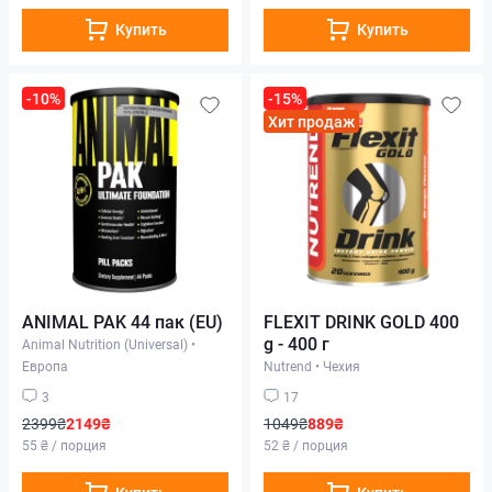
Купить
Купить
-10%
-15%
Хит продаж
ANIMAL PAK 44 пак (EU)
FLEXIT DRINK GOLD 400
g - 400 г
Animal Nutrition (Universal)
•
Европа
Nutrend
•
Чехия
3
17
2399₴
2149₴
1049₴
889₴
55 ₴ / порция
52 ₴ / порция