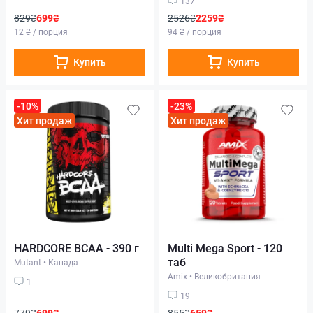
137
829₴
699₴
2526₴
2259₴
12 ₴ / порция
94 ₴ / порция
Купить
Купить
-10%
-23%
Хит продаж
Хит продаж
HARDCORE BCAA - 390 г
Multi Mega Sport - 120
таб
Mutant
•
Канада
Amix
•
Великобритания
1
19
779₴
699₴
855₴
659₴