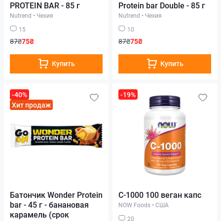
PROTEIN BAR - 85 г
Protein bar Double - 85 г
Nutrend
•
Чехия
Nutrend
•
Чехия
15
10
87₴
75₴
87₴
75₴
Купить
Купить
-40%
-19%
Хит продаж
Батончик Wonder Protein
C-1000 100 веган капс
bar - 45 г - банановая
NOW Foods
•
США
карамель (срок
20