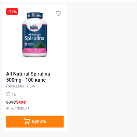
-14%
All Natural Spirulina
500mg - 100 капс
Haya Labs
•
США
16
639₴
549₴
40 ₴ / порция
Купить