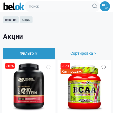
RU
UA
Belok.ua
Акции
Акции
Фильтр
Сортировка
-10%
-17%
Хит продаж