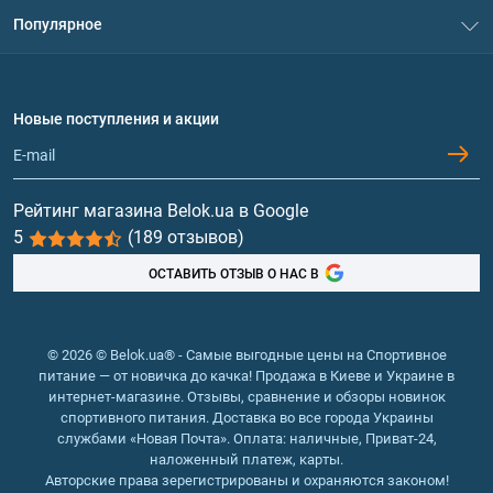
Система скидок
являются важным строительным материалом для мышц и
Популярное
Политика конфиденциальности
считаются незаменимыми для бодибилдеров и
Доставка и оплата
профессиональных атлетов. Не все аминокислоты
Аминокислоты
Договор присоединения
производятся в организме человека. Поэтому спортсмены
Вопросы и ответы
Протеин
добирают их из продуктов питания или спортпита. В нашем
Новые поступления и акции
Обмен и возврат
каталоге представлены аминокислоты ВСАА, аргинин, лизин,
Контакты и адреса магазинов
Гейнеры
таурин и т.д.
Жиросжигатели. Хотите избавиться от лишнего веса?
Витамины и минералы
Дополните свою тренировку жиросжигателями. Такой
Рейтинг магазина Belok.ua в Google
спортпит блокирует усвоение жиров в организме и
5
(189 отзывов)
Рыбий жир, жирные кислоты
уменьшает аппетит. В результате вы получаете стройное,
рельефное и подтянутое тело.
ОСТАВИТЬ ОТЗЫВ О НАС В
Гейнеры. Состоят из углеводов и белков, благодаря чему
позволяют быстро набрать мышечную массу.
Витаминно-минеральные комплексы. Во время тренировки
© 2026 © Belok.ua® - Самые выгодные цены на Спортивное
расходуется множество микроэлементов. Такие добавки
питание — от новичка до качка! Продажа в Киеве и Украине в
позволяют восполнить запасы витаминов и минералов,
интернет-магазине. Отзывы, сравнение и обзоры новинок
которые при спортивном образе жизни получить из обычных
спортивного питания. Доставка во все города Украины
продуктов питания практически невозможно.
службами «Новая Почта». Оплата: наличные, Приват-24,
Энергетики. Позволяют увеличить выносливость, которая
наложенный платеж, карты.
так нужна во время занятий спортом. Просто употребите
Авторские права зерегистрированы и охраняются законом!