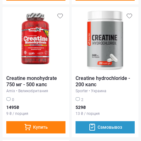
Creatine monohydrate
Creatine hydrochloride -
750 мг - 500 капс
200 капс
Amix
•
Великобритания
Sporter
•
Украина
0
2
1495₴
529₴
9 ₴ / порция
13 ₴ / порция
Купить
Самовывоз