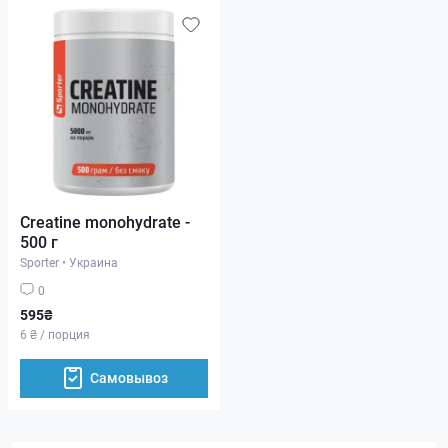
Creatine monohydrate -
500 г
Sporter
•
Украина
0
595₴
6 ₴ / порция
Самовывоз