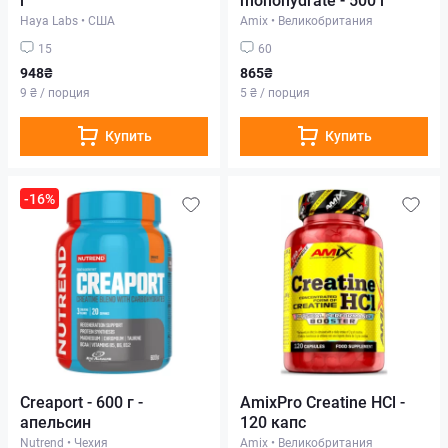
Haya Labs
•
США
Amix
•
Великобритания
15
60
948₴
865₴
9 ₴ / порция
5 ₴ / порция
Купить
Купить
-16%
Creaport - 600 г -
AmixPrо Creatine HCl -
апельсин
120 капс
Nutrend
•
Чехия
Amix
•
Великобритания