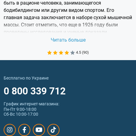
быть в рационе человека, занимающегося
бодибилдингом или другим видом спортом. Его
главная задача заключается в наборе сухой мышечной
массы. Стоит отметить, что еще в 1926 году были
проведены исследования и ученые доказали
эффективность этой добавки. Более того, она
Читать больше
разрешена к употреблению Международным
4.5 (90)
Олимпийским Комитетом. Помимо этого стоит
отметить, что данный компонент способствует синтезу
протеина, увеличивает общую выносливость
организма, а также ускоряет процессы метаболизма.
Бесплатно по Украине
0 800 339 712
Creatine - что это за добавка?
Креатин представляет собой аминокислоту, которая
График интернет‑магазина:
Пн-Пт 9:00-18:00
формируется из таких элементов, как аргинин,
Сб-Вс 10:00-17:00
метионина, а также глицина. Происходит данный
процесс в таких внутренних органах:
печень;