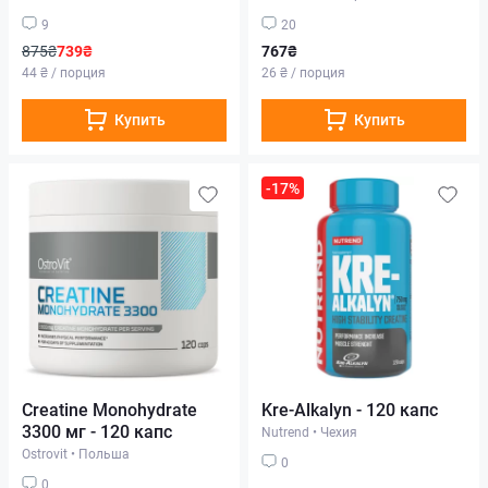
9
20
875₴
739₴
767₴
44 ₴ / порция
26 ₴ / порция
Купить
Купить
-17%
Creatine Monohydrate
Kre-Alkalyn - 120 капс
3300 мг - 120 капс
Nutrend
•
Чехия
Ostrovit
•
Польша
0
0