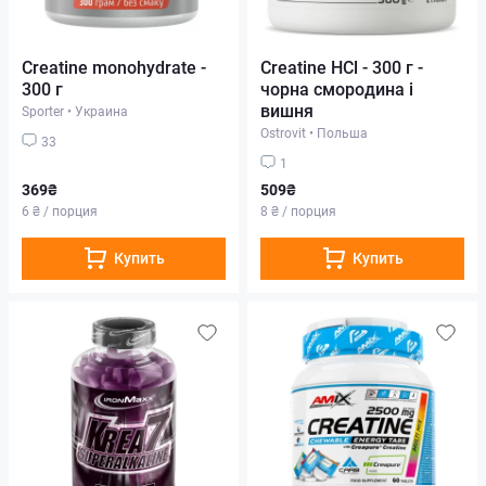
Creatine monohydrate -
Creatine HCl - 300 г -
300 г
чорна смородина і
вишня
Sporter
•
Украина
Ostrovit
•
Польша
33
1
369₴
509₴
6 ₴ / порция
8 ₴ / порция
Купить
Купить