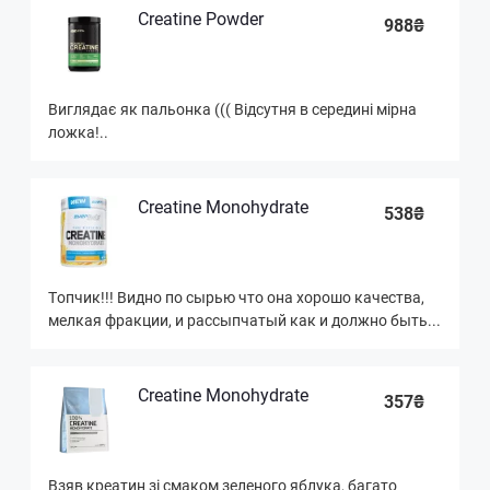
Creatine Powder
988₴
Виглядає як пальонка ((( Відсутня в середині мірна
ложка!..
Creatine Monohydrate
538₴
Топчик!!! Видно по сырью что она хорошо качества,
мелкая фракции, и рассыпчатый как и должно быть...
Creatine Monohydrate
357₴
Взяв креатин зі смаком зеленого яблука, багато