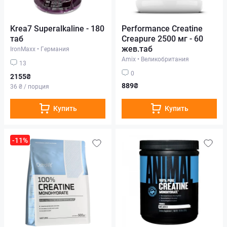
Krea7 Superalkaline - 180
Performance Creatine
таб
Creapure 2500 мг - 60
жев.таб
IronMaxx
•
Германия
Amix
•
Великобритания
13
0
2155₴
889₴
36 ₴ / порция
Купить
Купить
-11%