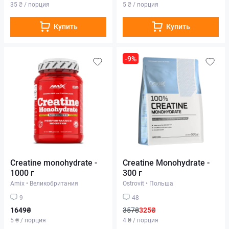
35 ₴ / порция
5 ₴ / порция
Купить
Купить
-9%
Creatine monohydrate -
Creatine Monohydrate -
1000 г
300 г
Amix
•
Великобритания
Ostrovit
•
Польша
9
48
1649₴
357₴
325₴
5 ₴ / порция
4 ₴ / порция