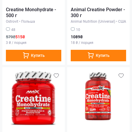
Creatine Monohydrate -
Animal Creatine Powder -
500 г
300 г
Ostrovit
•
Польша
Animal Nutrition (Universal)
•
США
48
10
579₴
515₴
1089₴
3 ₴ / порция
18 ₴ / порция
Купить
Купить