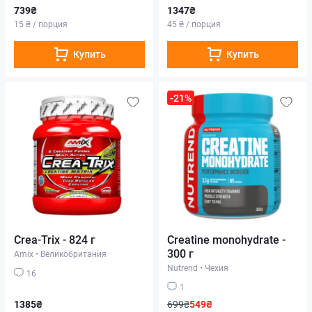
739₴
1347₴
15 ₴ / порция
45 ₴ / порция
Купить
Купить
-21%
Crea-Trix - 824 г
Creatine monohydrate -
300 г
Amix
•
Великобритания
Nutrend
•
Чехия
16
1
1385₴
699₴
549₴