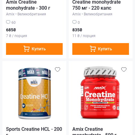
Amix Creatine
Creatine monohydrate
monohydrate - 300 г
750 мг - 220 капс
Amix
•
Великобритания
Amix
•
Великобритания
60
0
685₴
835₴
7 ₴ / порция
11 ₴ / порция
Купить
Купить
Sports Creatine HCL - 200
Amix Creatine
г
monohydrate - 500 г