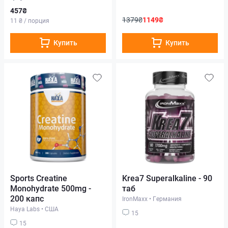
457₴
1379₴
1149₴
11 ₴ / порция
Купить
Купить
Sports Creatine
Krea7 Superalkaline - 90
Monohydrate 500mg -
таб
200 капс
IronMaxx
•
Германия
Haya Labs
•
США
15
15