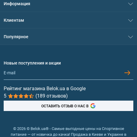
Информация
О нас
Клиентам
Контакты
Система скидок
Популярное
Политика конфиденциальности
Доставка и оплата
Аминокислоты
Договор присоединения
Вопросы и ответы
Протеин
Новые поступления и акции
Обмен и возврат
Контакты и адреса магазинов
Гейнеры
Витамины и минералы
Рейтинг магазина Belok.ua в Google
5
(189 отзывов)
Рыбий жир, жирные кислоты
ОСТАВИТЬ ОТЗЫВ О НАС В
© 2026 © Belok.ua® - Самые выгодные цены на Спортивное
питание — от новичка до качка! Продажа в Киеве и Украине в