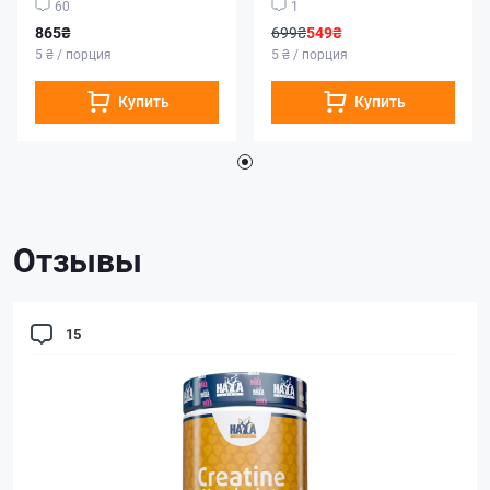
60
1
865₴
699₴
549₴
5 ₴ / порция
5 ₴ / порция
Купить
Купить
Отзывы
15