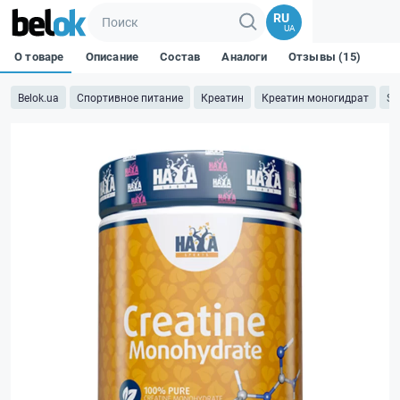
RU
UA
О товаре
Описание
Состав
Аналоги
Отзывы (15)
Belok.ua
Спортивное питание
Креатин
Креатин моногидрат
Sp