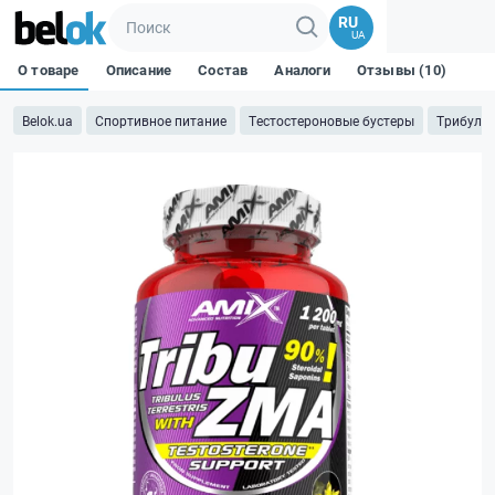
RU
UA
О товаре
Описание
Состав
Аналоги
Отзывы (10)
Belok.ua
Спортивное питание
Тестостероновые бустеры
Трибулус