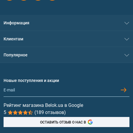
Информация
О нас
Клиентам
Контакты
Система скидок
Популярное
Политика конфиденциальности
Доставка и оплата
Аминокислоты
Договор присоединения
Вопросы и ответы
Протеин
Новые поступления и акции
Обмен и возврат
Контакты и адреса магазинов
Гейнеры
Витамины и минералы
Рейтинг магазина Belok.ua в Google
5
(189 отзывов)
Рыбий жир, жирные кислоты
ОСТАВИТЬ ОТЗЫВ О НАС В