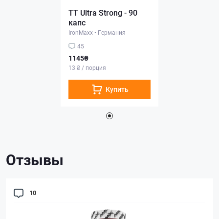
TT Ultra Strong - 90
капс
IronMaxx
•
Германия
45
1145₴
13 ₴ / порция
Купить
Отзывы
10