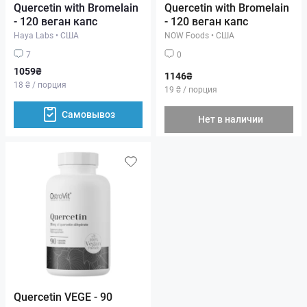
Quercetin with Bromelain
Quercetin with Bromelain
- 120 веган капс
- 120 веган капс
Haya Labs
•
США
NOW Foods
•
США
7
0
1059₴
1146₴
18 ₴ / порция
19 ₴ / порция
Самовывоз
Нет в наличии
Quercetin VEGE - 90