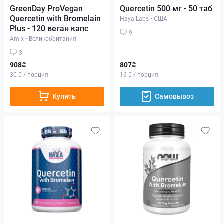
GreenDay ProVegan
Quercetin 500 мг - 50 таб
Quercetin with Bromelain
Haya Labs
•
США
Plus - 120 веган капс
9
Amix
•
Великобритания
3
908₴
807₴
30 ₴ / порция
16 ₴ / порция
Купить
Самовывоз