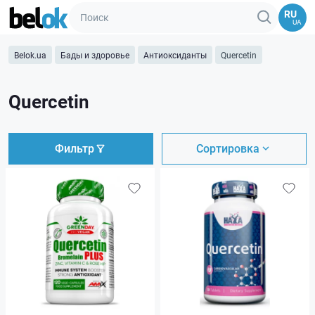
RU
UA
Belok.ua
Бады и здоровье
Антиоксиданты
Quercetin
Quercetin
Фильтр
Сортировка