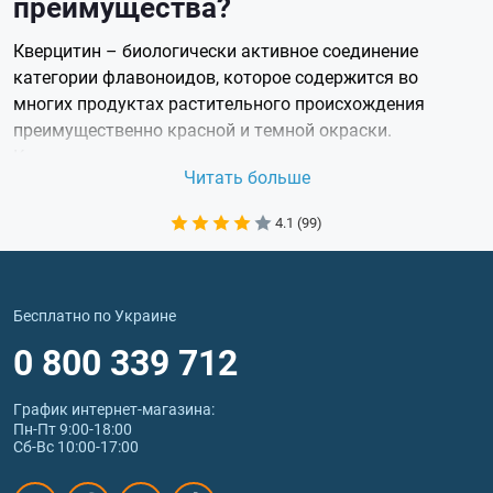
преимущества?
Кверцитин – биологически активное соединение
категории флавоноидов, которое содержится во
многих продуктах растительного происхождения
преимущественно красной и темной окраски.
Кверцитин препарат получают из растительного сырья,
Читать больше
которое подвергают гидролизу.
Кверцитин БАД с комплексным, разносторонним
4.1 (99)
действием на организм:
повышает устойчивость к окислительному
стрессу, влиянию свободных радикалов,
радиации, замедляет процессы клеточного
Бесплатно по Украине
старения;
0 800 339 712
защищает и стабилизирует клеточные мембраны;
укрепляет кровеносные сосуды, снижает
График интернет‑магазина:
проницаемость капилляров;
Пн-Пт 9:00-18:00
подавляет синтез медиаторов воспаления,
Сб-Вс 10:00-17:00
обладает противовоспалительной активностью,