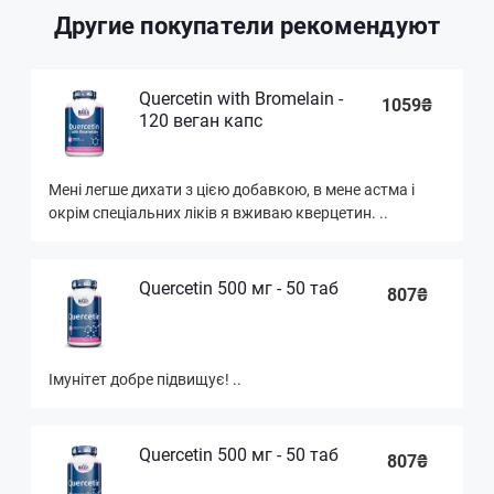
Другие покупатели рекомендуют
Quercetin with Bromelain -
1059₴
120 веган капс
Мені легше дихати з цією добавкою, в мене астма і
окрім спеціальних ліків я вживаю кверцетин. ..
Quercetin 500 мг - 50 таб
807₴
Імунітет добре підвищує! ..
Quercetin 500 мг - 50 таб
807₴