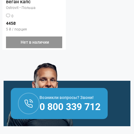
веган капс
Ostrovit
•
Польша
0
445₴
5 ₴ / порция
Нет в наличии
Возникли вопросы? Звони!
0 800 339 712