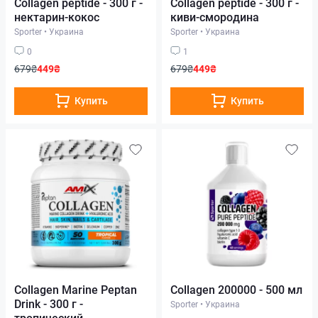
Collagen peptide - 300 г -
Collagen peptide - 300 г -
нектарин-кокос
киви-смородина
Sporter
•
Украина
Sporter
•
Украина
0
1
679₴
449₴
679₴
449₴
Купить
Купить
Collagen Marine Peptan
Collagen 200000 - 500 мл
Drink - 300 г -
Sporter
•
Украина
тропический