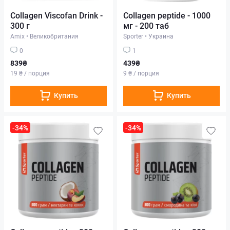
Collagen Viscofan Drink -
Collagen peptide - 1000
300 г
мг - 200 таб
Amix
•
Великобритания
Sporter
•
Украина
0
1
839₴
439₴
19 ₴ / порция
9 ₴ / порция
Купить
Купить
-34%
-34%