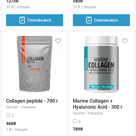
1275₴
580₴
32 ₴ / порция
19 ₴ / порция
Самовывоз
Самовывоз
Collagen peptide - 700 г
Marine Collagen +
Hyaluronic Acid - 300 г
Sporter
•
Украина
Sporter
•
Украина
2
0
960₴
789₴
7 ₴ / порция