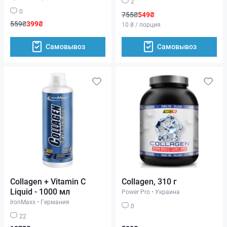
2
0
755₴
549₴
559₴
399₴
10 ₴ / порция
Самовывоз
Самовывоз
Collagen + Vitamin C
Collagen, 310 г
Liquid - 1000 мл
Power Pro
•
Украина
IronMaxx
•
Германия
0
22