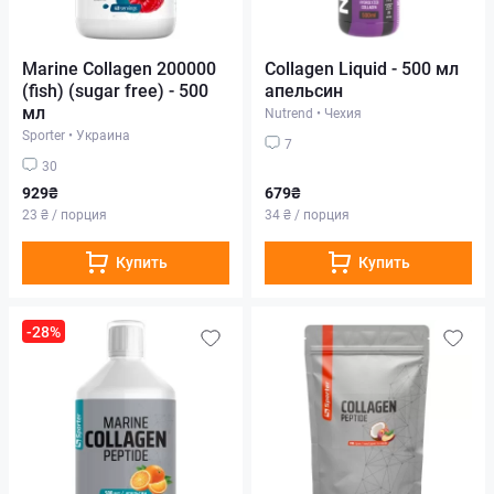
Marine Collagen 200000
Collagen Liquid - 500 мл
(fish) (sugar free) - 500
апельсин
мл
Nutrend
•
Чехия
Sporter
•
Украина
7
30
929₴
679₴
23 ₴ / порция
34 ₴ / порция
Купить
Купить
-28%