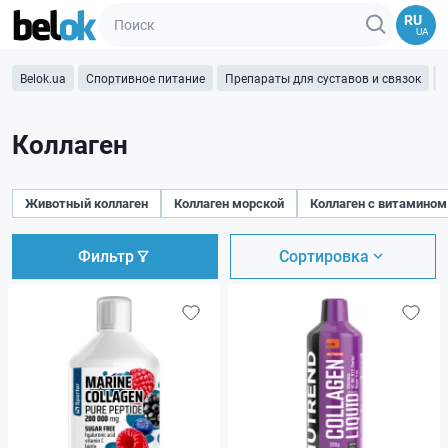
RU
UA
Belok.ua
Спортивное питание
Препараты для суставов и связок
К
Коллаген
Животный коллаген
Коллаген морской
Коллаген с витамином
Фильтр
Сортировка