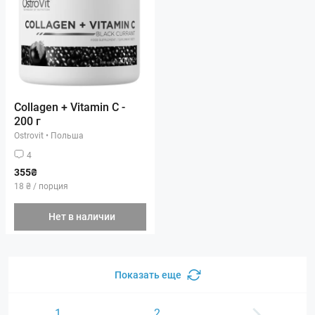
Collagen + Vitamin C -
200 г
Ostrovit
•
Польша
4
355₴
18 ₴ / порция
Нет в наличии
Показать еще
1
2