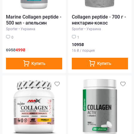
Marine Collagen peptide -
Collagen peptide - 700 г -
500 мл - апельсин
нектарин-кокос
Sporter
•
Украина
Sporter
•
Украина
0
1
1095₴
695₴
499₴
16 ₴ / порция
Купить
Купить