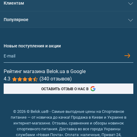
В некоторых ситуациях специалисты рекомендуют
Клиентам
купить спортивный коллаген. Данная добавка имеет
Контакты
Система скидок
массу преимуществ:
Популярное
Политика конфиденциальности
Обеспечивают прочность костей, суставов, связок.
Доставка и оплата
Аминокислоты
Позволяет убрать мимические морщины, дарит
Договор присоединения
коже здоровый внешний вид и упругость.
Вопросы и ответы
Протеин
Новые поступления и акции
Укрепляет ногти и волосы.
Обмен и возврат
Контакты и адреса магазинов
Сохраняет баланс воды в тканях организма,
Гейнеры
препятствуя таким образом обезвоживанию.
Витамины и минералы
Позволяет быстрее восстановиться после
Рейтинг магазина Belok.ua в Google
различных травм и повреждений костной ткани и
4.3
(340 отзывов)
Рыбий жир, жирные кислоты
суставов.
ОСТАВИТЬ ОТЗЫВ О НАС В
Понижает давление.
Укрепляет кровеносные сосуды.
Увеличивает объем желудочного сока, чтобы вы
© 2026 © Belok.ua® - Самые выгодные цены на Спортивное
могли получать гораздо больше питательных
питание — от новичка до качка! Продажа в Киеве и Украине в
веществ из обычных продуктов питания.
интернет-магазине. Отзывы, сравнение и обзоры новинок
Убирает частые головные боли.
спортивного питания. Доставка во все города Украины
службами «Новая Почта». Оплата: наличные, Приват-24,