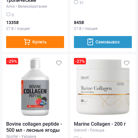
31
Amix
•
Великобритания
0
1335₴
845₴
27 ₴ / порция
21 ₴ / порция
Купить
Самовывоз
-29%
-27%
Bovine collagen peptide -
Marine Collagen - 200 г
500 мл - лесные ягоды
Ostrovit
•
Польша
Sporter
•
Украина