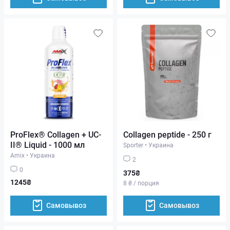
ProFlex® Collagen + UC-
Collagen peptide - 250 г
II® Liquid - 1000 мл
Sporter
•
Украина
Amix
•
Украина
2
0
375₴
1245₴
8 ₴ / порция
Самовывоз
Самовывоз