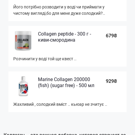
Його потрібно розводити у воді чи приймати у
чистому вигляді,бо для мене дуже солодкий?..
Collagen peptide - 300 г -
679₴
киви-смородина
Розчинити у воді той ще квест ..
Marine Collagen 200000
929₴
(fish) (sugar free) - 500 мл
Жахливий , солодкий вміст .. кьюар не зчитує ..
Коллаген – это важная добавка, которая отвечает за