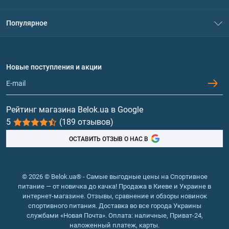
Контакты
Система скидок
Популярное
Политика конфиденциальности
Доставка и оплата
Аминокислоты
Договор присоединения
Вопросы и ответы
Протеин
Новые поступления и акции
Обмен и возврат
Контакты и адреса магазинов
Гейнеры
Витамины и минералы
Рейтинг магазина Belok.ua в Google
5
(189 отзывов)
Рыбий жир, жирные кислоты
ОСТАВИТЬ ОТЗЫВ О НАС В
© 2026 © Belok.ua® - Самые выгодные цены на Спортивное
питание — от новичка до качка! Продажа в Киеве и Украине в
интернет-магазине. Отзывы, сравнение и обзоры новинок
спортивного питания. Доставка во все города Украины
службами «Новая Почта». Оплата: наличные, Приват-24,
наложенный платеж, карты.