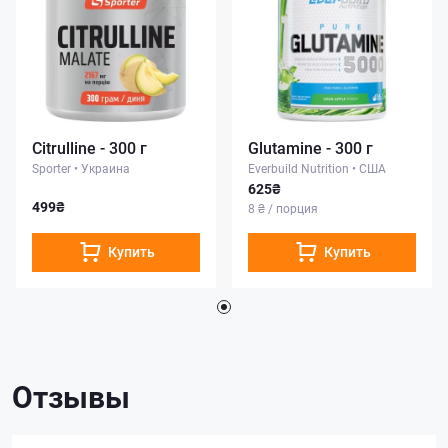
Citrulline - 300 г
Glutamine - 300 г
Sporter
•
Украина
Everbuild Nutrition
•
США
625₴
499₴
8 ₴ / порция
Купить
Купить
Отзывы