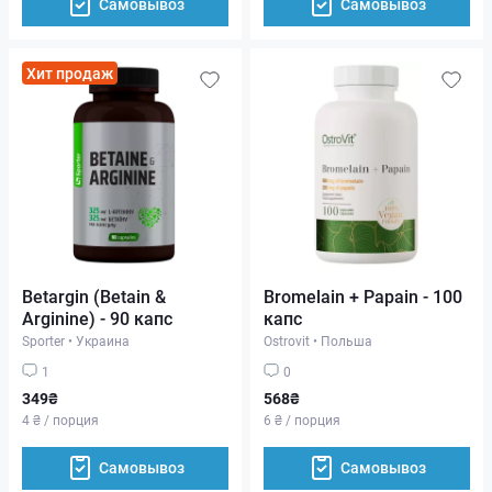
Самовывоз
Самовывоз
Хит продаж
Betargin (Betain &
Bromelain + Papain - 100
Arginine) - 90 капс
капс
Sporter
•
Украина
Ostrovit
•
Польша
1
0
349₴
568₴
4 ₴ / порция
6 ₴ / порция
Самовывоз
Самовывоз