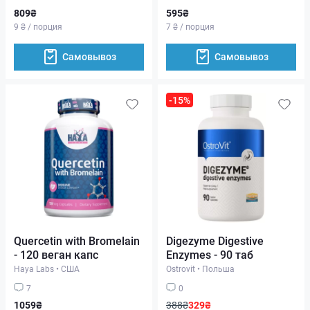
809₴
595₴
9 ₴ / порция
7 ₴ / порция
Самовывоз
Самовывоз
-15%
Quercetin with Bromelain
Digezyme Digestive
- 120 веган капс
Enzymes - 90 таб
Haya Labs
•
США
Ostrovit
•
Польша
7
0
1059₴
388₴
329₴