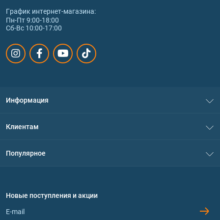
График интернет‑магазина:
Пн-Пт 9:00-18:00
Сб-Вс 10:00-17:00
Информация
О нас
Клиентам
Контакты
Система скидок
Популярное
Политика конфиденциальности
Доставка и оплата
Аминокислоты
Договор присоединения
Вопросы и ответы
Протеин
Новые поступления и акции
Обмен и возврат
Контакты и адреса магазинов
Гейнеры