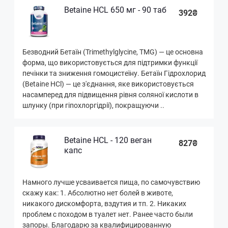
Betaine HCL 650 мг - 90 таб
392₴
Безводний Бетаїн (Trimethylglycine, TMG) — це основна
форма, що використовується для підтримки функції
печінки та зниження гомоцистеїну. Бетаїн Гідрохлорид
(Betaine HCl) — це з'єднання, яке використовується
насамперед для підвищення рівня соляної кислоти в
шлунку (при гіпохлоргідрії), покращуючи ..
Betaine HCL - 120 веган
827₴
капс
Намного лучше усваивается пища, по самочувствию
скажу как: 1. Абсолютно нет болей в животе,
никакого дискомфорта, вздутия и тп. 2. Никаких
проблем с походом в туалет нет. Ранее часто были
запоры. Благодарю за квалифицированную