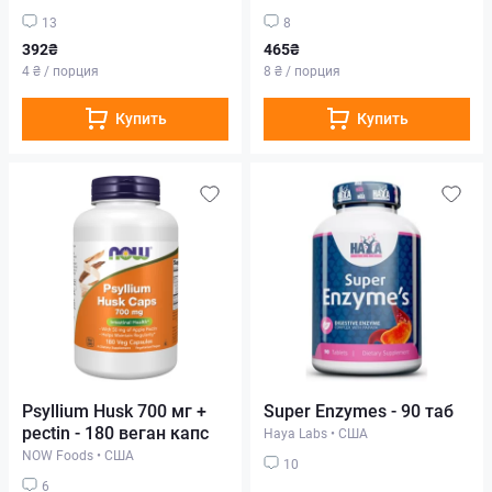
13
8
392₴
465₴
4 ₴ / порция
8 ₴ / порция
Купить
Купить
Psyllium Husk 700 мг +
Super Enzymes - 90 таб
pectin - 180 веган капс
Haya Labs
•
США
NOW Foods
•
США
10
6