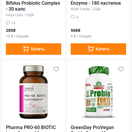
Bifidus Probiotic Complex
Enzyme - 180 пастилок
- 30 капс
NOW Foods
•
США
Haya Labs
•
США
4
14
285₴
568₴
10 ₴ / порция
6 ₴ / порция
Купить
Купить
Pharma PRO-60 BIOTIC
GreenDay ProVegan