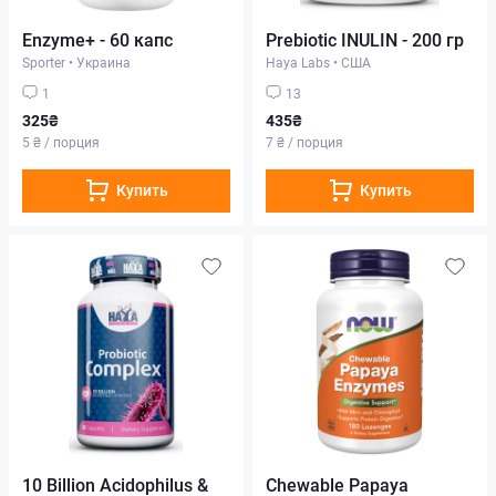
Enzyme+ - 60 капс
Prebiotic INULIN - 200 гр
Sporter
•
Украина
Haya Labs
•
США
1
13
325₴
435₴
5 ₴ / порция
7 ₴ / порция
Купить
Купить
10 Billion Acidophilus &
Chewable Papaya