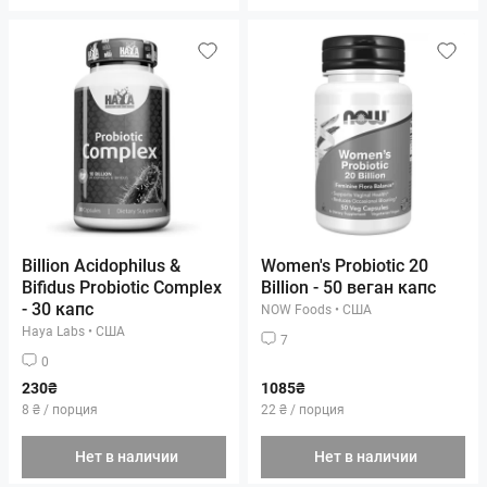
Billion Acidophilus &
Women's Probiotic 20
Bifidus Probiotic Complex
Billion - 50 веган капс
- 30 капс
NOW Foods
•
США
Haya Labs
•
США
7
0
230₴
1085₴
8 ₴ / порция
22 ₴ / порция
Нет в наличии
Нет в наличии