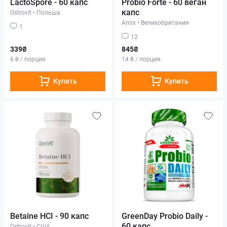
LactoSpore - 60 капс
Probio Forte - 60 веган
капс
Ostrovit
•
Польша
Amix
•
Великобритания
1
12
339₴
845₴
6 ₴ / порция
14 ₴ / порция
Купить
Купить
Betaine HCI - 90 капс
GreenDay Probio Daily -
60 капс
Ostrovit
•
США