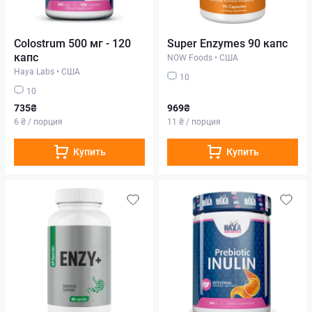
Colostrum 500 мг - 120
Super Enzymes 90 капс
капс
NOW Foods
•
США
Haya Labs
•
США
10
10
735₴
969₴
6 ₴ / порция
11 ₴ / порция
Купить
Купить