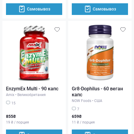
Самовывоз
Самовывоз
EnzymEx Multi - 90 капс
Gr8-Dophilus - 60 веган
капс
Amix
•
Великобритания
NOW Foods
•
США
15
7
855₴
659₴
19 ₴ / порция
11 ₴ / порция