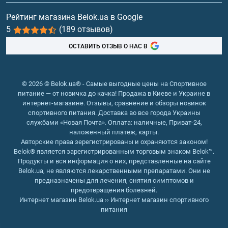
Витамины и минералы
Рейтинг магазина Belok.ua в Google
5
(189 отзывов)
Рыбий жир, жирные кислоты
ОСТАВИТЬ ОТЗЫВ О НАС В
© 2026 © Belok.ua® - Самые выгодные цены на Спортивное
питание — от новичка до качка! Продажа в Киеве и Украине в
интернет-магазине. Отзывы, сравнение и обзоры новинок
спортивного питания. Доставка во все города Украины
службами «Новая Почта». Оплата: наличные, Приват-24,
наложенный платеж, карты.
Авторские права зерегистрированы и охраняются законом!
Belok® является зарегистрированным торговым знаком Belok™.
Продукты и вся информация о них, представленные на сайте
Belok.ua, не являются лекарственными препаратами. Они не
предназначены для лечения, снятия симптомов и
предотвращения болезней.
Интернет магазин Belok.ua
››
Интернет магазин спортивного
питания