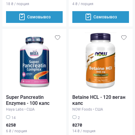
18 ₴ / порция
4 ₴ / порция
Самовывоз
Самовывоз
Super Pancreatin
Betaine HCL - 120 веган
Enzymes - 100 капс
капс
Haya Labs
•
США
NOW Foods
•
США
14
2
625₴
827₴
6 ₴ / порция
14 ₴ / порция