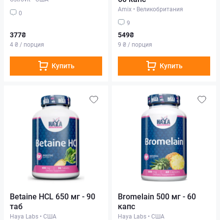
Amix
•
Великобритания
0
9
377₴
549₴
4 ₴ / порция
9 ₴ / порция
Купить
Купить
Betaine HCL 650 мг - 90
Bromelain 500 мг - 60
таб
капс
Haya Labs
•
США
Haya Labs
•
США