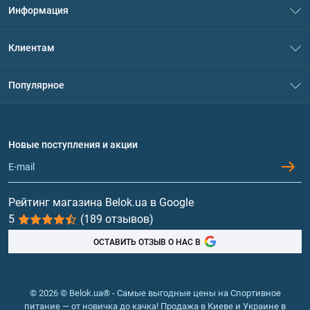
Информация
О нас
Клиентам
Контакты
Система скидок
Популярное
Политика конфиденциальности
Доставка и оплата
Аминокислоты
Договор присоединения
Вопросы и ответы
Протеин
Новые поступления и акции
Обмен и возврат
Контакты и адреса магазинов
Гейнеры
Витамины и минералы
Рейтинг магазина Belok.ua в Google
5
(189 отзывов)
Рыбий жир, жирные кислоты
ОСТАВИТЬ ОТЗЫВ О НАС В
© 2026 © Belok.ua® - Самые выгодные цены на Спортивное
питание — от новичка до качка! Продажа в Киеве и Украине в