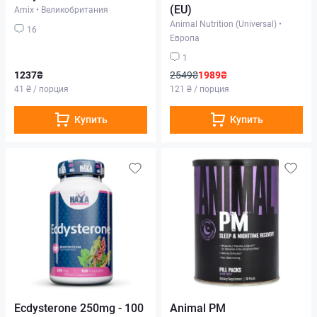
(EU)
Amix
•
Великобритания
Animal Nutrition (Universal)
•
16
Европа
1
1237₴
2549₴
1989₴
41 ₴ / порция
121 ₴ / порция
Купить
Купить
Ecdysterone 250mg - 100
Animal PM