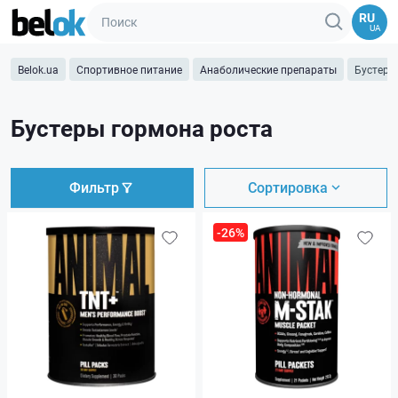
RU
UA
Belok.ua
Спортивное питание
Анаболические препараты
Бустеры
Бустеры гормона роста
Фильтр
Сортировка
-26%