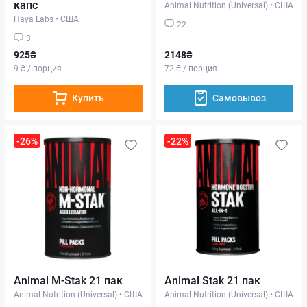
капс
Animal Nutrition (Universal)
•
США
Haya Labs
•
США
22
3
925₴
2148₴
9 ₴ / порция
72 ₴ / порция
Купить
Самовывоз
-26%
-22%
Animal M-Stak 21 пак
Animal Stak 21 пак
Animal Nutrition (Universal)
•
США
Animal Nutrition (Universal)
•
США