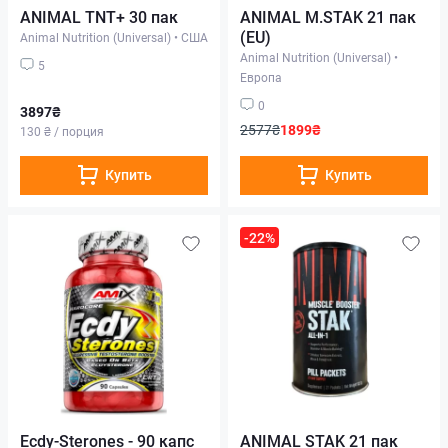
ANIMAL TNT+ 30 пак
ANIMAL M.STAK 21 пак
(EU)
Animal Nutrition (Universal)
•
США
Animal Nutrition (Universal)
•
5
Европа
0
3897₴
2577₴
1899₴
130 ₴ / порция
Купить
Купить
-22%
Ecdy-Sterones - 90 капс
ANIMAL STAK 21 пак