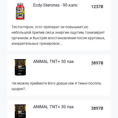
Ecdy-Sterones - 90 капс
1237₴
Тестостерон, этот препарат не повышает,но
небольшой прилив сил,и энергии ощутим, тонизирует
организм ,и быстрее восстановление после круговых,
изнурительных тренировок...
ANIMAL TNT+ 30 пак
3897₴
Чи можна приймати його довше ніж 4 тижні поспіль
щодня?..
ANIMAL TNT+ 30 пак
3897₴