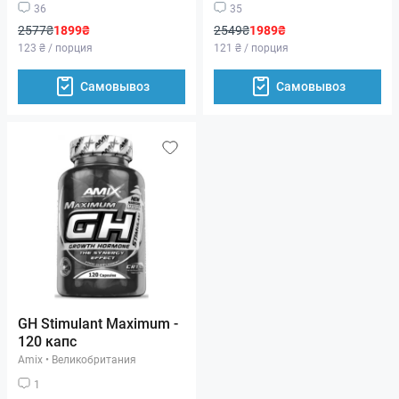
36
35
2577₴
1899₴
2549₴
1989₴
123 ₴ / порция
121 ₴ / порция
Самовывоз
Самовывоз
GH Stimulant Maximum -
120 капс
Amix
•
Великобритания
1