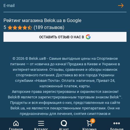
Контакты и адреса магазинов
Гейнеры
Витамины и минералы
Рейтинг магазина Belok.ua в Google
5
(189 отзывов)
Рыбий жир, жирные кислоты
ОСТАВИТЬ ОТЗЫВ О НАС В
© 2026 © Belok.ua® - Самые выгодные цены на Спортивное
питание — от новичка до качка! Продажа в Киеве и Украине в
интернет-магазине. Отзывы, сравнение и обзоры новинок
спортивного питания. Доставка во все города Украины
службами «Новая Почта». Оплата: наличные, Приват-24,
наложенный платеж, карты.
Авторские права зерегистрированы и охраняются законом!
Belok® является зарегистрированным торговым знаком Belok™.
Продукты и вся информация о них, представленные на сайте
Belok.ua, не являются лекарственными препаратами. Они не
предназначены для лечения, снятия симптомов и
предотвращения болезней.
0
Интернет магазин Belok.ua
››
Интернет магазин спортивного
Главная
Каталог
AI чат
Корзина
Больше