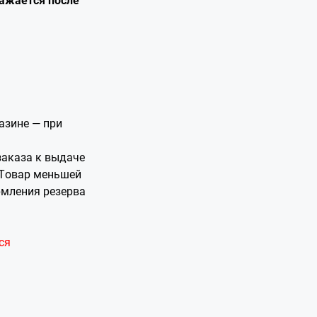
азине — при
заказа к выдаче
 Товар меньшей
рмления резерва
ся