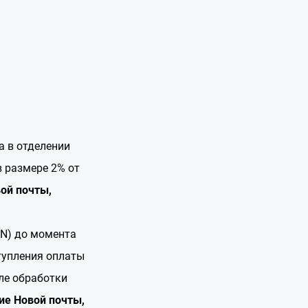
а в отделении
 размере 2% от
ой почты,
AN) до момента
тупления оплаты
ле обработки
ие Новой почты,