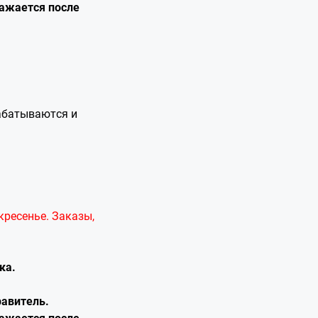
ражается после
рабатываются и
кресенье. Заказы,
ка.
равитель.
ражается после