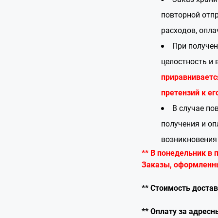
повторной отпр
расходов, опла
При получен
целостность и 
приравниваетс
претензий к ег
В случае по
получения и оп
возникновения 
** В понедельник в 
Заказы, оформленны
** Стоимость доста
** Оплату за адрес