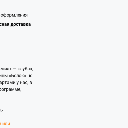
е оформления
сная доставка
ниях — клубах,
ины «Белок» не
артами у нас, в
программе,
нь
й или