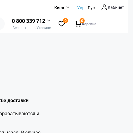
Кабинет
Киев
Укр
Рус
0 800 339 712
0
0
Корзина
Бесплатно по Украине
жбе доставки
обрабатываются и
ся назад. В случае