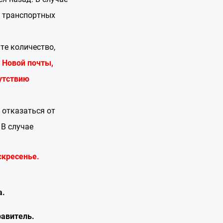
а транспортных
те количество,
 Новой почты,
утствию
 отказаться от
 В случае
скресенье.
а.
равитель.