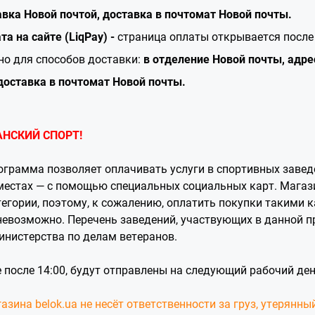
вка Новой почтой, доставка в почтомат Новой почты.
та на сайте
(LiqPay) -
страница оплаты открывается посл
но для способов доставки:
в отделение Новой почты, адре
доставка в почтомат Новой почты.
АНСКИЙ СПОРТ!
ограмма позволяет оплачивать услуги в спортивных заведе
 местах — с помощью специальных социальных карт. Магаз
тегории, поэтому, к сожалению, оплатить покупки такими к
 невозможно. Перечень заведений, участвующих в данной 
инистерства по делам ветеранов.
 после 14:00, будут отправлены на следующий рабочий де
зина belok.ua не несёт ответственности за груз, утерянны