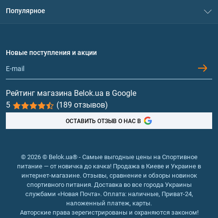
Система скидок
малоизвестных производителей с туманным составом.
Популярное
Политика конфиденциальности
Доставка и оплата
Аминокислоты
Купить качественное спортивное 
Договор присоединения
Вопросы и ответы
питание в Луцке
Протеин
Новые поступления и акции
Обмен и возврат
Контакты и адреса магазинов
Любой покупатель спортивного питания в Луцке хочет быть 
Гейнеры
уверенным, что приобретает оригинал, а не подделку, что 
продукция сертифицирована. При оформлении заказа в 
Витамины и минералы
Рейтинг магазина Belok.ua в Google
интернет-магазине Belok UA в этом можно быть уверенным 
5
(189 отзывов)
на все 100%. Поэтому в онлайн-каталоге представлен 
Рыбий жир, жирные кислоты
большой выбор оригинальной продукции по доступной цене. 
ОСТАВИТЬ ОТЗЫВ О НАС В
Потребители спортивного питания из Луцка могут найти 
здесь:
протеины, аминокислоты, предтренировочные 
© 2026 © Belok.ua® - Самые выгодные цены на Спортивное
комплексы, гейнеры, бустеры тестостерона, 
питание — от новичка до качка! Продажа в Киеве и Украине в
жиросжигатели и прочие спортивные добавки в 
интернет-магазине. Отзывы, сравнение и обзоры новинок
порошкообразной, жидкой, таблетированной форме, 
спортивного питания. Доставка во все города Украины
упаковках разного объема;
службами «Новая Почта». Оплата: наличные, Приват-24,
наложенный платеж, карты.
фитнес-перекусы и заменители питания;
Авторские права зерегистрированы и охраняются законом!
добавки для здоровья;